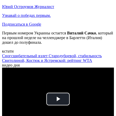
Юрий Остроумов
Журналист
Узнавай о победах первым.
Подписаться в Google
Первым номером Украины остается
Виталий Сачко
, который
на прошлой неделе на челленджере в Барлетти (Италия)
дошел до полуфинала.
кстати
Сногсшибательный взлет Стародубцевой, стабильность
Свитолиной, Костюк и Ястремской: рейтинг WTA
видео дня
Play