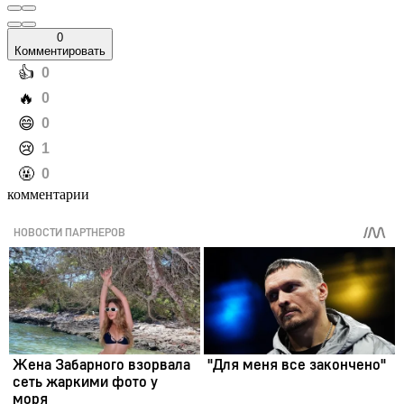
0
Комментировать
️👍
0
️🔥
0
️😄
0
️😢
1
️🤬
0
комментарии