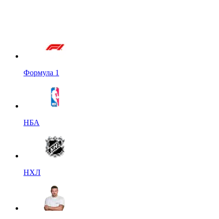
Формула 1
НБА
НХЛ