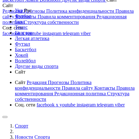
Сайт
Укр
Рус
Редакция
Прогнозы
Политика конфиденциальности
Правила
Футбол
сайту
Контакты
Правила комментирования
Редакционная
Бокс
политика
Структура собственности
Тенис
Соц. сети
Биатлон
facebook
x
youtube
instagram
telegram
viber
Легкая атлетика
Футзал
Баскетбол
Хокей
Волейбол
Другие виды спорта
Сайт
Сайт
Редакция
Прогнозы
Политика
конфиденциальности
Правила сайту
Контакты
Правила
комментирования
Редакционная политика
Структура
собственности
Соц. сети
facebook
x
youtube
instagram
telegram
viber
Спорт
Новости Cпорта