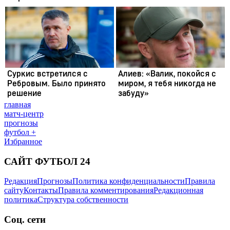
главная
матч-центр
прогнозы
футбол +
Избранное
САЙТ ФУТБОЛ 24
Редакция
Прогнозы
Политика конфиденциальности
Правила
сайту
Контакты
Правила комментирования
Редакционная
политика
Структура собственности
Соц. сети