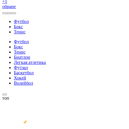
+
1
обране
Футбол
Бокс
Тенис
Футбол
Бокс
Тенис
Биатлон
Легкая атлетика
Футзал
Баскетбол
Хокей
Волейбол
топ