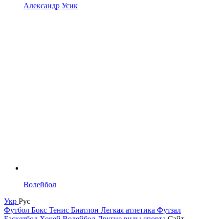
Александр Усик
Волейбол
Укр
Рус
Футбол
Бокс
Тенис
Биатлон
Легкая атлетика
Футзал
Баскетбол
Хокей
Волейбол
Другие виды спорта
Сайт