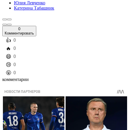
Юлия Левченко
Катерина Табашник
0
Комментировать
️👍
0
️🔥
0
️😄
0
️😢
0
️🤬
0
комментарии