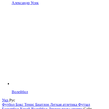
Александр Усик
Волейбол
Укр
Рус
Футбол
Бокс
Тенис
Биатлон
Легкая атлетика
Футзал
Баскетбол
Хокей
Волейбол
Другие виды спорта
Сайт