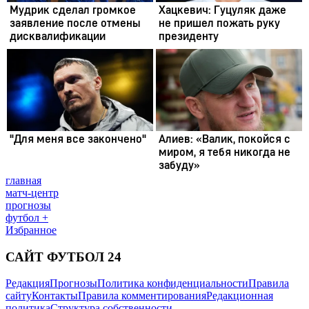
главная
матч-центр
прогнозы
футбол +
Избранное
САЙТ ФУТБОЛ 24
Редакция
Прогнозы
Политика конфиденциальности
Правила
сайту
Контакты
Правила комментирования
Редакционная
политика
Структура собственности