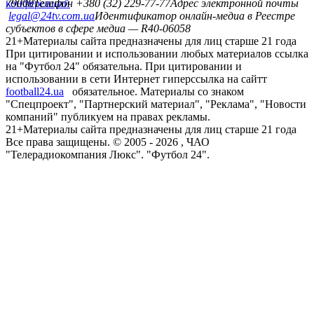
конференций
79008
Телефон +380 (32) 229-77-77
Адрес электронной почты
legal@24tv.com.ua
Идентификатор онлайн-медиа в Реестре
субъектов в сфере медиа — R40-06058
21+
Материалы сайта предназначены для лиц старше 21 года
При цитировании и использовании любых материалов ссылка
на "Футбол 24" обязательна. При цитировании и
использовании в сети Интернет гиперссылка на сайтт
football24.ua
обязательное. Материалы со знаком
"Спецпроект", "Партнерский материал", "Реклама", "Новости
компаний" публикуем на правах рекламы.
21+
Материалы сайта предназначены для лиц старше 21 года
Все права защищены. © 2005 -
2026
, ЧАО
"Телерадиокомпания Люкс". "Футбол 24".