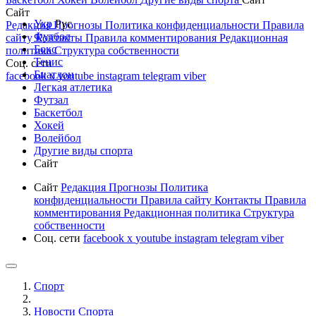
Сайт
Укр
Рус
Редакция
Прогнозы
Политика конфиденциальности
Правила
Футбол
сайту
Контакты
Правила комментирования
Редакционная
Бокс
политика
Структура собственности
Тенис
Соц. сети
Биатлон
facebook
x
youtube
instagram
telegram
viber
Легкая атлетика
Футзал
Баскетбол
Хокей
Волейбол
Другие виды спорта
Сайт
Сайт
Редакция
Прогнозы
Политика
конфиденциальности
Правила сайту
Контакты
Правила
комментирования
Редакционная политика
Структура
собственности
Соц. сети
facebook
x
youtube
instagram
telegram
viber
Спорт
Новости Cпорта