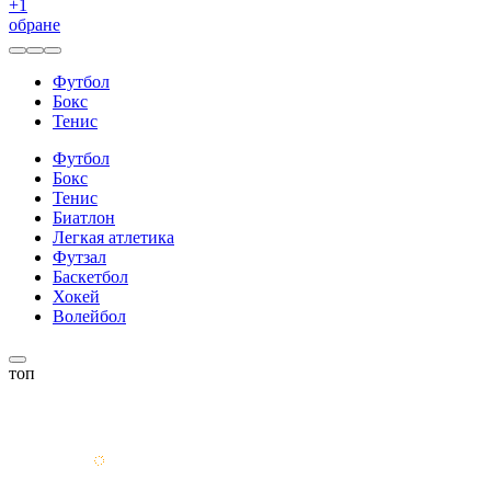
+
1
обране
Футбол
Бокс
Тенис
Футбол
Бокс
Тенис
Биатлон
Легкая атлетика
Футзал
Баскетбол
Хокей
Волейбол
топ