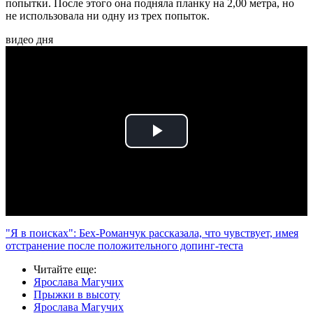
попытки. После этого она подняла планку на 2,00 метра, но
не использовала ни одну из трех попыток.
видео дня
Play
Video
"Я в поисках": Бех-Романчук рассказала, что чувствует, имея
отстранение после положительного допинг-теста
Читайте еще
:
Ярослава Магучих
Прыжки в высоту
Ярослава Магучих