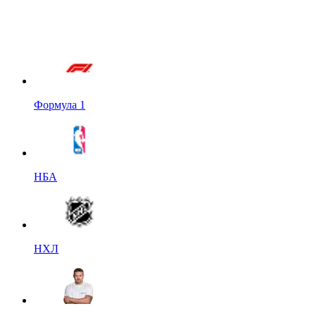
Формула 1
НБА
НХЛ