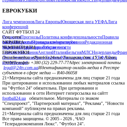
ЕВРОКУБКИ
Лига чемпионов
Лига Европы
Юношеская лига УЕФА
Лига
конференций
САЙТ ФУТБОЛ 24
Редакция
Соц. сети
Прогнозы
Политика конфиденциальности
Правила
сайту
facebook
УКРАИНА
Контакты
x
youtube
Правила комментирования
instagram
telegram
viber
Редакционная
политика
Украина
ЧЕМПИОНАТЫ
Первая лига
Структура собственности
Вторая лига
Германия
ЕВРОКУБКИ
Испания
Англия
Италия
Бельгия
МЛС
Нидерланды
Фран
Лига чемпионов
Онлайн-медиа «Футбол 24»
Лига Европы
пл. Галицкая, дом. 15, м. Львов,
Юношеская лига УЕФА
Лига
конференций
79008
Телефон +380 (32) 229-77-77
Адрес электронной почты
legal@24tv.com.ua
Идентификатор онлайн-медиа в Реестре
субъектов в сфере медиа — R40-06058
21+
Материалы сайта предназначены для лиц старше 21 года
При цитировании и использовании любых материалов ссылка
на "Футбол 24" обязательна. При цитировании и
использовании в сети Интернет гиперссылка на сайтт
football24.ua
обязательное. Материалы со знаком
"Спецпроект", "Партнерский материал", "Реклама", "Новости
компаний" публикуем на правах рекламы.
21+
Материалы сайта предназначены для лиц старше 21 года
Все права защищены. © 2005 -
2026
, ЧАО
"Телерадиокомпания Люкс". "Футбол 24".