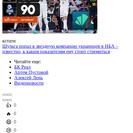
кстати
Шульга попал в звездную компанию украинцев в НБА –
известно, к каким показателям ему стоит стремиться
Читайте еще
:
БК Реал
Артем Пустовой
Алексей Лень
Видеоновости
️👍
0
️🔥
0
️😄
0
️😢
0