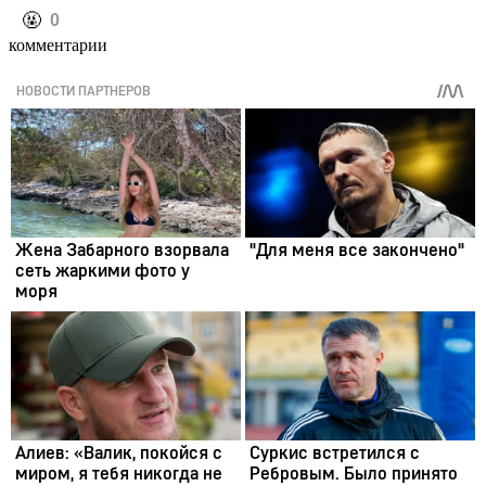
️🤬
0
комментарии