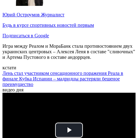
Юрий Остроумов
Журналист
Будь в курсе спортивных новостей первым
Подписаться в Google
Игра между Реалом и МораБанк стала противостоянием двух
украинских центровых – Алексея Леня в составе "сливочных"
и Артема Пустового в составе андоррцев.
кстати
Лень стал участником сенсационного поражения Реала в
финале Кубка Испании – мадридцы растеряли бешеное
преимущество
видео дня
Play