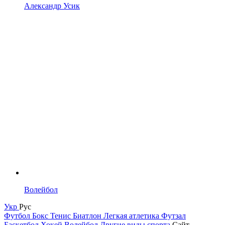
Александр Усик
Волейбол
Укр
Рус
Футбол
Бокс
Тенис
Биатлон
Легкая атлетика
Футзал
Баскетбол
Хокей
Волейбол
Другие виды спорта
Сайт