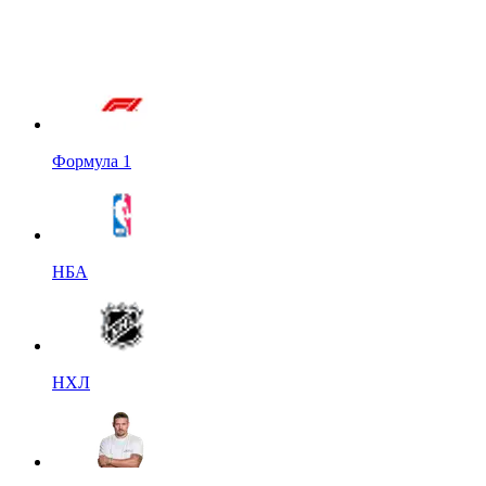
Формула 1
НБА
НХЛ