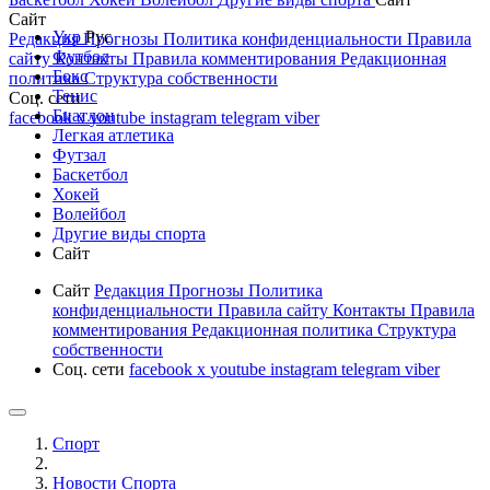
Сайт
Укр
Рус
Редакция
Прогнозы
Политика конфиденциальности
Правила
Футбол
сайту
Контакты
Правила комментирования
Редакционная
Бокс
политика
Структура собственности
Тенис
Соц. сети
Биатлон
facebook
x
youtube
instagram
telegram
viber
Легкая атлетика
Футзал
Баскетбол
Хокей
Волейбол
Другие виды спорта
Сайт
Сайт
Редакция
Прогнозы
Политика
конфиденциальности
Правила сайту
Контакты
Правила
комментирования
Редакционная политика
Структура
собственности
Соц. сети
facebook
x
youtube
instagram
telegram
viber
Спорт
Новости Cпорта