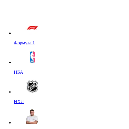
Формула 1
НБА
НХЛ