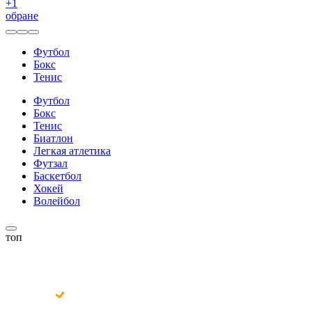
+
1
обране
Футбол
Бокс
Тенис
Футбол
Бокс
Тенис
Биатлон
Легкая атлетика
Футзал
Баскетбол
Хокей
Волейбол
топ