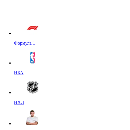
Формула 1
НБА
НХЛ