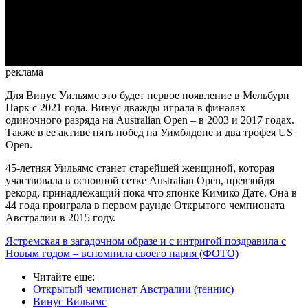
Video
реклама
Для Винус Уильямс это будет первое появление в Мельбурн
Парк с 2021 года. Винус дважды играла в финалах
одиночного разряда на Australian Open – в 2003 и 2017 годах.
Также в ее активе пять побед на Уимблдоне и два трофея US
Open.
45-летняя Уильямс станет старейшей женщиной, которая
участвовала в основной сетке Australian Open, превзойдя
рекорд, принадлежащий пока что японке Кимико Дате. Она в
44 года проиграла в первом раунде Открытого чемпионата
Австралии в 2015 году.
Ястремская в загадочном образе и с интригой поздравила с
Новым годом – вспомнила своего парня (ФОТО)
Читайте еще
:
Открытый чемпионат Австралии (теннис)
Винус Вильямс