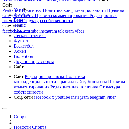
Сайт
Укр
Рус
Редакция
Прогнозы
Политика конфиденциальности
Правила
Футбол
сайту
Контакты
Правила комментирования
Редакционная
Бокс
политика
Структура собственности
Тенис
Соц. сети
Биатлон
facebook
x
youtube
instagram
telegram
viber
Легкая атлетика
Футзал
Баскетбол
Хокей
Волейбол
Другие виды спорта
Сайт
Сайт
Редакция
Прогнозы
Политика
конфиденциальности
Правила сайту
Контакты
Правила
комментирования
Редакционная политика
Структура
собственности
Соц. сети
facebook
x
youtube
instagram
telegram
viber
Спорт
Новости Cпорта