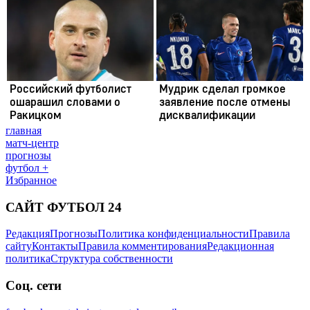
главная
матч-центр
прогнозы
футбол +
Избранное
САЙТ ФУТБОЛ 24
Редакция
Прогнозы
Политика конфиденциальности
Правила
сайту
Контакты
Правила комментирования
Редакционная
политика
Структура собственности
Соц. сети