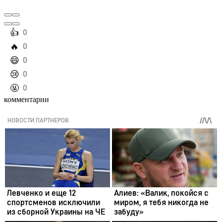
️👍
0
️🔥
0
️😄
0
️😢
0
️🤬
0
комментарии