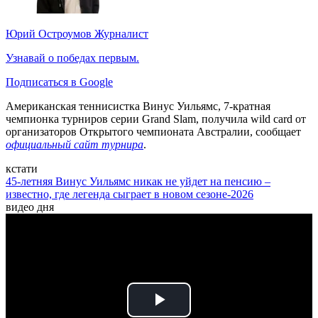
Юрий Остроумов
Журналист
Узнавай о победах первым.
Подписаться в Google
Американская теннисистка Винус Уильямс, 7-кратная
чемпионка турниров серии Grand Slam, получила wild card от
организаторов Открытого чемпионата Австралии, сообщает
официальный сайт турнира
.
кстати
45-летняя Винус Уильямс никак не уйдет на пенсию –
известно, где легенда сыграет в новом сезоне-2026
видео дня
Play