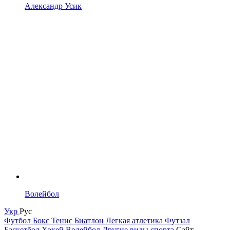
Александр Усик
Волейбол
Укр
Рус
Футбол
Бокс
Тенис
Биатлон
Легкая атлетика
Футзал
Баскетбол
Хокей
Волейбол
Другие виды спорта
Сайт