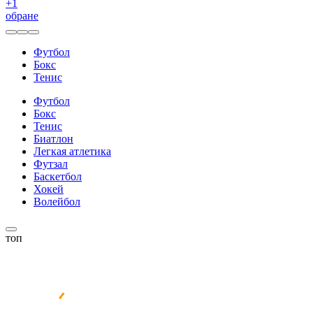
+
1
обране
Футбол
Бокс
Тенис
Футбол
Бокс
Тенис
Биатлон
Легкая атлетика
Футзал
Баскетбол
Хокей
Волейбол
топ