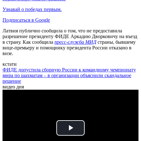
Узнавай о победах первым.
Подписаться в Google
Латвия публично сообщила о том, что не предоставила
разрешение президенту ФИДЕ Аркадию Дворковичу на въезд
в страну. Как сообщила
пресс-служба МИД
страны, бывшему
вице-премьеру и помощнику президента России отказано в
визе.
кстати
ФИДЕ допустила сборную России к командному чемпионату
мира по шахматам – в организации объяснили скандальное
решение
видео дня
Play