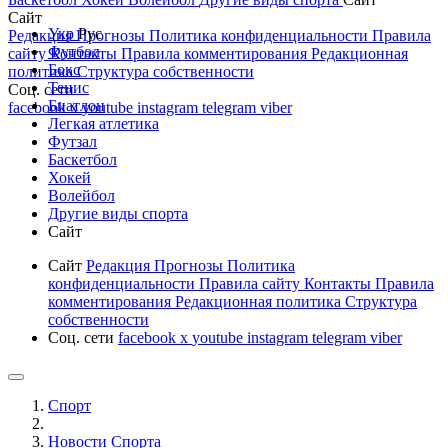
Сайт
Укр
Рус
Редакция
Прогнозы
Политика конфиденциальности
Правила
Футбол
сайту
Контакты
Правила комментирования
Редакционная
Бокс
политика
Структура собственности
Тенис
Соц. сети
Биатлон
facebook
x
youtube
instagram
telegram
viber
Легкая атлетика
Футзал
Баскетбол
Хокей
Волейбол
Другие виды спорта
Сайт
Сайт
Редакция
Прогнозы
Политика
конфиденциальности
Правила сайту
Контакты
Правила
комментирования
Редакционная политика
Структура
собственности
Соц. сети
facebook
x
youtube
instagram
telegram
viber
Спорт
Новости Cпорта