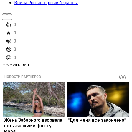
Война России против Украины
️👍
0
️🔥
0
️😄
0
️😢
0
️🤬
0
комментарии