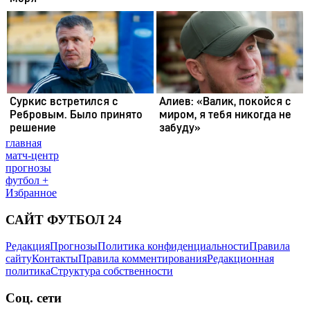
главная
матч-центр
прогнозы
футбол +
Избранное
САЙТ ФУТБОЛ 24
Редакция
Прогнозы
Политика конфиденциальности
Правила
сайту
Контакты
Правила комментирования
Редакционная
политика
Структура собственности
Соц. сети