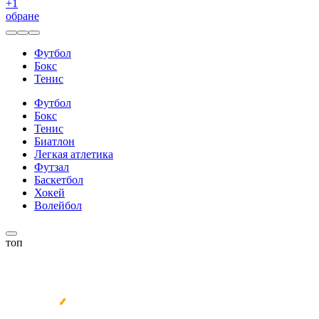
+
1
обране
Футбол
Бокс
Тенис
Футбол
Бокс
Тенис
Биатлон
Легкая атлетика
Футзал
Баскетбол
Хокей
Волейбол
топ