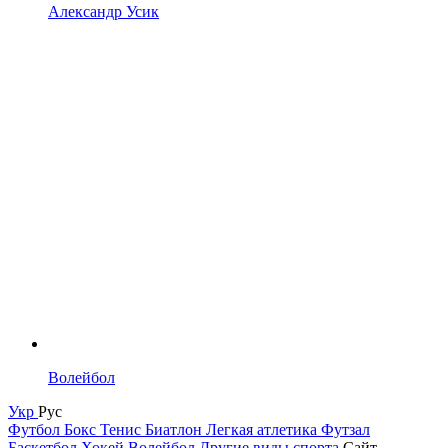
Александр Усик
Волейбол
Укр
Рус
Футбол
Бокс
Тенис
Биатлон
Легкая атлетика
Футзал
Баскетбол
Хокей
Волейбол
Другие виды спорта
Сайт