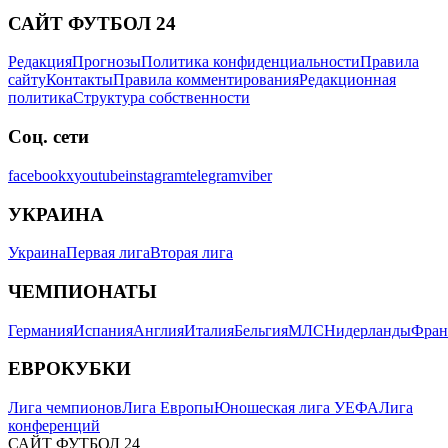
САЙТ ФУТБОЛ 24
Редакция
Прогнозы
Политика конфиденциальности
Правила
сайту
Контакты
Правила комментирования
Редакционная
политика
Структура собственности
Соц. сети
facebook
x
youtube
instagram
telegram
viber
УКРАИНА
Украина
Первая лига
Вторая лига
ЧЕМПИОНАТЫ
Германия
Испания
Англия
Италия
Бельгия
МЛС
Нидерланды
Фран
ЕВРОКУБКИ
Лига чемпионов
Лига Европы
Юношеская лига УЕФА
Лига
конференций
САЙТ ФУТБОЛ 24