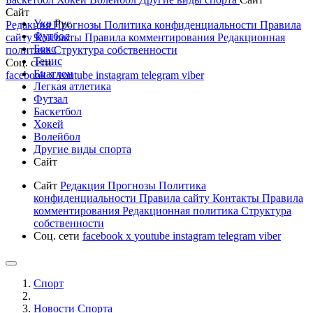
Сайт
Укр
Рус
Редакция
Прогнозы
Политика конфиденциальности
Правила
Футбол
сайту
Контакты
Правила комментирования
Редакционная
Бокс
политика
Структура собственности
Тенис
Соц. сети
Биатлон
facebook
x
youtube
instagram
telegram
viber
Легкая атлетика
Футзал
Баскетбол
Хокей
Волейбол
Другие виды спорта
Сайт
Сайт
Редакция
Прогнозы
Политика
конфиденциальности
Правила сайту
Контакты
Правила
комментирования
Редакционная политика
Структура
собственности
Соц. сети
facebook
x
youtube
instagram
telegram
viber
Спорт
Новости Cпорта