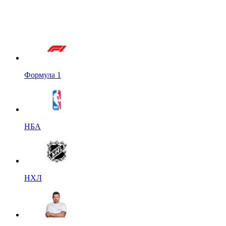
Формула 1
НБА
НХЛ