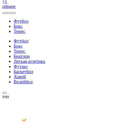
+
1
обране
Футбол
Бокс
Тенис
Футбол
Бокс
Тенис
Биатлон
Легкая атлетика
Футзал
Баскетбол
Хокей
Волейбол
топ