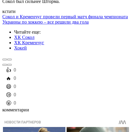
Сокол был сильнее Шторма.
кстати
Сокол и Кременчуг провели первый матч финала чемпионата
Украины по хоккею – все решили два гола
Читайте еще
:
ХК Сокол
ХК Кременчуг
Хокей
️👍
0
️🔥
0
️😄
0
️😢
0
️🤬
0
комментарии