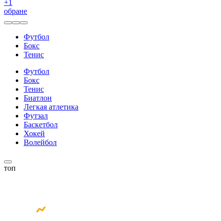
+
1
обране
Футбол
Бокс
Тенис
Футбол
Бокс
Тенис
Биатлон
Легкая атлетика
Футзал
Баскетбол
Хокей
Волейбол
топ