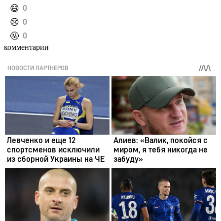
️😄
0
️😢
0
️🤬
0
комментарии