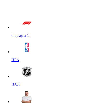
Формула 1
НБА
НХЛ