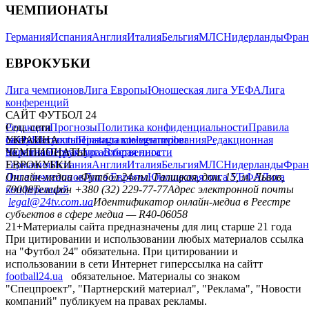
ЧЕМПИОНАТЫ
Германия
Испания
Англия
Италия
Бельгия
МЛС
Нидерланды
Фран
ЕВРОКУБКИ
Лига чемпионов
Лига Европы
Юношеская лига УЕФА
Лига
конференций
САЙТ ФУТБОЛ 24
Редакция
Соц. сети
Прогнозы
Политика конфиденциальности
Правила
сайту
facebook
УКРАИНА
Контакты
x
youtube
Правила комментирования
instagram
telegram
viber
Редакционная
политика
Украина
ЧЕМПИОНАТЫ
Первая лига
Структура собственности
Вторая лига
Германия
ЕВРОКУБКИ
Испания
Англия
Италия
Бельгия
МЛС
Нидерланды
Фран
Лига чемпионов
Онлайн-медиа «Футбол 24»
Лига Европы
пл. Галицкая, дом. 15, м. Львов,
Юношеская лига УЕФА
Лига
конференций
79008
Телефон +380 (32) 229-77-77
Адрес электронной почты
legal@24tv.com.ua
Идентификатор онлайн-медиа в Реестре
субъектов в сфере медиа — R40-06058
21+
Материалы сайта предназначены для лиц старше 21 года
При цитировании и использовании любых материалов ссылка
на "Футбол 24" обязательна. При цитировании и
использовании в сети Интернет гиперссылка на сайтт
football24.ua
обязательное. Материалы со знаком
"Спецпроект", "Партнерский материал", "Реклама", "Новости
компаний" публикуем на правах рекламы.