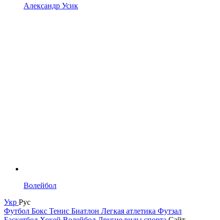
Александр Усик
Волейбол
Укр
Рус
Футбол
Бокс
Тенис
Биатлон
Легкая атлетика
Футзал
Баскетбол
Хокей
Волейбол
Другие виды спорта
Сайт