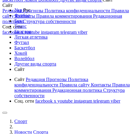
Сайт
Укр
Рус
Редакция
Прогнозы
Политика конфиденциальности
Правила
Футбол
сайту
Контакты
Правила комментирования
Редакционная
Бокс
политика
Структура собственности
Тенис
Соц. сети
Биатлон
facebook
x
youtube
instagram
telegram
viber
Легкая атлетика
Футзал
Баскетбол
Хокей
Волейбол
Другие виды спорта
Сайт
Сайт
Редакция
Прогнозы
Политика
конфиденциальности
Правила сайту
Контакты
Правила
комментирования
Редакционная политика
Структура
собственности
Соц. сети
facebook
x
youtube
instagram
telegram
viber
Спорт
Новости Cпорта