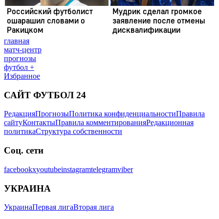
главная
матч-центр
прогнозы
футбол +
Избранное
САЙТ ФУТБОЛ 24
Редакция
Прогнозы
Политика конфиденциальности
Правила
сайту
Контакты
Правила комментирования
Редакционная
политика
Структура собственности
Соц. сети
facebook
x
youtube
instagram
telegram
viber
УКРАИНА
Украина
Первая лига
Вторая лига