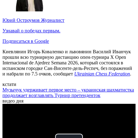
Юрий Остроумов
Журналист
Узнавай о победах первым.
Подписаться в Google
Киевлянин Игорь Коваленко и львовянин Василий Иванчук
прошли всю турнирную дистанцию опен-турнира X Open
Internacional de Ajedrez Semana 2026, который состоялся в
испанском городке Сан-Висенте-дель-Респеч, без поражений
и набрали по 7.5 очков, сообщает
Ukrainian Chess Federation
.
кстати
Музычук удерживает первое место – украинская шахматистка
продолжает возглавлять Турнир претенденток
видео дня