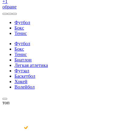
+
1
обране
Футбол
Бокс
Тенис
Футбол
Бокс
Тенис
Биатлон
Легкая атлетика
Футзал
Баскетбол
Хокей
Волейбол
топ