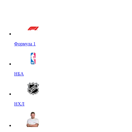
Формула 1
НБА
НХЛ