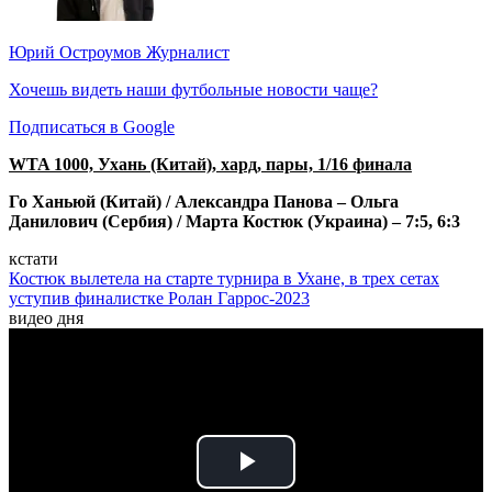
Юрий Остроумов
Журналист
Хочешь видеть наши футбольные новости чаще?
Подписаться в Google
WTA 1000, Ухань (Китай), хард, пары, 1/16 финала
Го Ханьюй (Китай) / Александра Панова – Ольга
Данилович (Сербия) / Марта Костюк (Украина) – 7:5, 6:3
кстати
Костюк вылетела на старте турнира в Ухане, в трех сетах
уступив финалистке Ролан Гаррос-2023
видео дня
Play