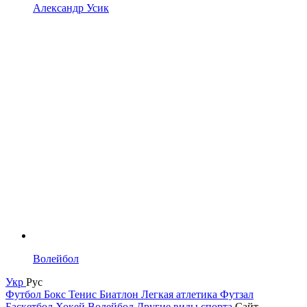
Александр Усик
Волейбол
Укр
Рус
Футбол
Бокс
Тенис
Биатлон
Легкая атлетика
Футзал
Баскетбол
Хокей
Волейбол
Другие виды спорта
Сайт