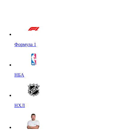
Формула 1
НБА
НХЛ