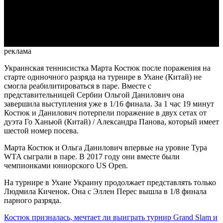
Video
реклама
Украинская теннисистка Марта Костюк после поражения на
старте одиночного разряда на турнире в Ухане (Китай) не
смогла реабилитироваться в паре. Вместе с
представительницей Сербии Ольгой Данилович она
завершила выступления уже в 1/16 финала. За 1 час 19 минут
Костюк и Данилович потерпели поражение в двух сетах от
дуэта Го Ханьюй (Китай) / Александра Панова, который имеет
шестой номер посева.
Марта Костюк и Ольга Данилович впервые на уровне Тура
WTA сыграли в паре. В 2017 году они вместе были
чемпионками юниорского US Open.
На турнире в Ухане Украину продолжает представлять только
Людмила Киченок. Она с Эллен Перес вышла в 1/8 финала
парного разряда.
Костюк призналась, мечтает ли выиграть турнир Grand Slam и