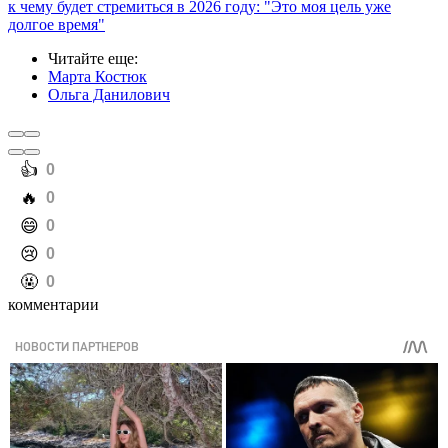
к чему будет стремиться в 2026 году: "Это моя цель уже
долгое время"
Читайте еще
:
Марта Костюк
Ольга Данилович
️👍
0
️🔥
0
️😄
0
️😢
0
️🤬
0
комментарии