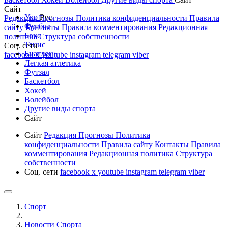
Сайт
Укр
Рус
Редакция
Прогнозы
Политика конфиденциальности
Правила
Футбол
сайту
Контакты
Правила комментирования
Редакционная
Бокс
политика
Структура собственности
Тенис
Соц. сети
Биатлон
facebook
x
youtube
instagram
telegram
viber
Легкая атлетика
Футзал
Баскетбол
Хокей
Волейбол
Другие виды спорта
Сайт
Сайт
Редакция
Прогнозы
Политика
конфиденциальности
Правила сайту
Контакты
Правила
комментирования
Редакционная политика
Структура
собственности
Соц. сети
facebook
x
youtube
instagram
telegram
viber
Спорт
Новости Cпорта