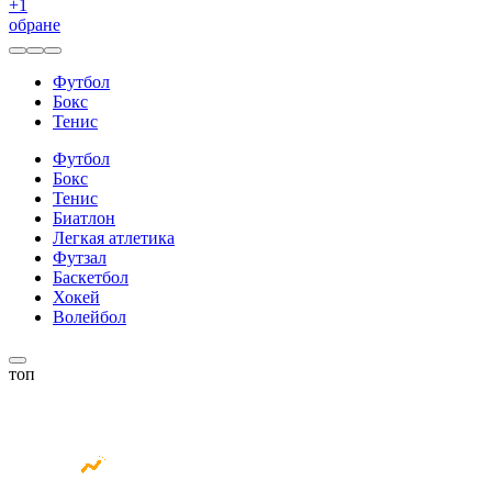
+
1
обране
Футбол
Бокс
Тенис
Футбол
Бокс
Тенис
Биатлон
Легкая атлетика
Футзал
Баскетбол
Хокей
Волейбол
топ