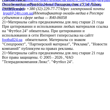
Лига чемпионов
Онлайн-медиа «Футбол 24»
Лига Европы
пл. Галицкая, дом. 15, м. Львов,
Юношеская лига УЕФА
Лига
конференций
79008
Телефон +380 (32) 229-77-77
Адрес электронной почты
legal@24tv.com.ua
Идентификатор онлайн-медиа в Реестре
субъектов в сфере медиа — R40-06058
21+
Материалы сайта предназначены для лиц старше 21 года
При цитировании и использовании любых материалов ссылка
на "Футбол 24" обязательна. При цитировании и
использовании в сети Интернет гиперссылка на сайтт
football24.ua
обязательное. Материалы со знаком
"Спецпроект", "Партнерский материал", "Реклама", "Новости
компаний" публикуем на правах рекламы.
21+
Материалы сайта предназначены для лиц старше 21 года
Все права защищены. © 2005 -
2026
, ЧАО
"Телерадиокомпания Люкс". "Футбол 24".