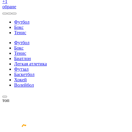
+
1
обране
Футбол
Бокс
Тенис
Футбол
Бокс
Тенис
Биатлон
Легкая атлетика
Футзал
Баскетбол
Хокей
Волейбол
топ