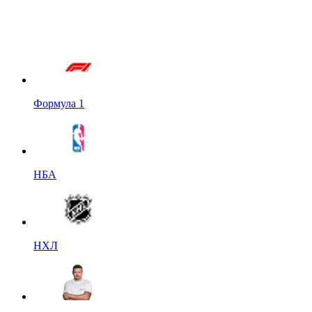
Формула 1
НБА
НХЛ