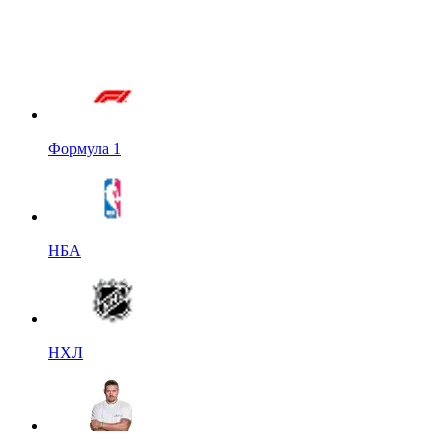
Формула 1
НБА
НХЛ