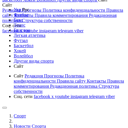
Сайт
Укр
Рус
Редакция
Прогнозы
Политика конфиденциальности
Правила
Футбол
сайту
Контакты
Правила комментирования
Редакционная
Бокс
политика
Структура собственности
Тенис
Соц. сети
Биатлон
facebook
x
youtube
instagram
telegram
viber
Легкая атлетика
Футзал
Баскетбол
Хокей
Волейбол
Другие виды спорта
Сайт
Сайт
Редакция
Прогнозы
Политика
конфиденциальности
Правила сайту
Контакты
Правила
комментирования
Редакционная политика
Структура
собственности
Соц. сети
facebook
x
youtube
instagram
telegram
viber
Спорт
Новости Cпорта