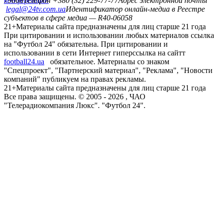
конференций
79008
Телефон +380 (32) 229-77-77
Адрес электронной почты
legal@24tv.com.ua
Идентификатор онлайн-медиа в Реестре
субъектов в сфере медиа — R40-06058
21+
Материалы сайта предназначены для лиц старше 21 года
При цитировании и использовании любых материалов ссылка
на "Футбол 24" обязательна. При цитировании и
использовании в сети Интернет гиперссылка на сайтт
football24.ua
обязательное. Материалы со знаком
"Спецпроект", "Партнерский материал", "Реклама", "Новости
компаний" публикуем на правах рекламы.
21+
Материалы сайта предназначены для лиц старше 21 года
Все права защищены. © 2005 -
2026
, ЧАО
"Телерадиокомпания Люкс". "Футбол 24".