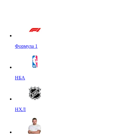
Формула 1
НБА
НХЛ