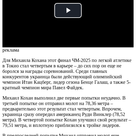
Play
Video
реклама
Для Михаила Кохана этот финал ЧМ-2025 по легкой атлетике
в Токио стал четвертым в карьере – до сих пор он еще не
боролся за награды соревнований. Среди главных
конкурентов украинца были действующий олимпийский
чемпион Итан Кацберг, лидер сезона Бенце Галаш, а также 5-
кратный чемпион мира Павел Файдек.
Михаил Кохан выполнил две первые попытки неудачно. В
третьей попытке он отправил молот на 78,36 метра –
предварительно этот результат стал четвертым. Впрочем,
украинца сразу опередил американец Руди Винклер (78,52
метра). В четвертой попытке Кохан улучшил свой результат –
79,51 метра, и вплотную приблизился к тройке лидеров.
В предпоследней попытке Михаил отправил молот еще