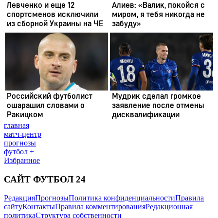
главная
матч-центр
прогнозы
футбол +
Избранное
САЙТ ФУТБОЛ 24
Редакция
Прогнозы
Политика конфиденциальности
Правила
сайту
Контакты
Правила комментирования
Редакционная
политика
Структура собственности