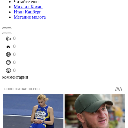
Читайте еще
:
Михаил Кохан
Итан Кацберг
Метание молота
️👍
0
️🔥
0
️😄
0
️😢
0
️🤬
0
комментарии