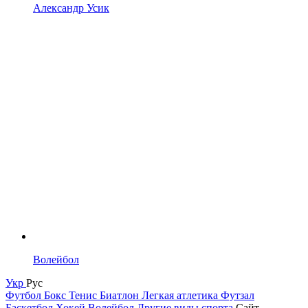
Александр Усик
Волейбол
Укр
Рус
Футбол
Бокс
Тенис
Биатлон
Легкая атлетика
Футзал
Баскетбол
Хокей
Волейбол
Другие виды спорта
Сайт