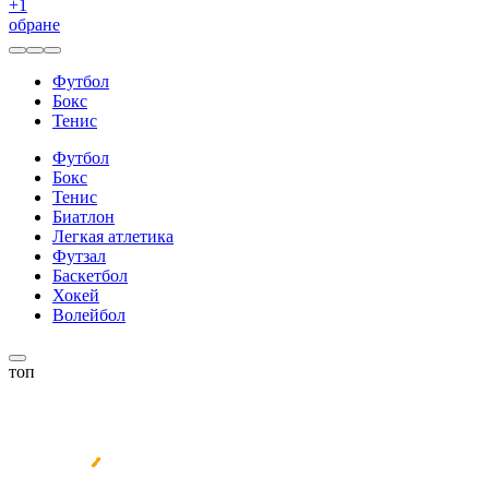
+
1
обране
Футбол
Бокс
Тенис
Футбол
Бокс
Тенис
Биатлон
Легкая атлетика
Футзал
Баскетбол
Хокей
Волейбол
топ