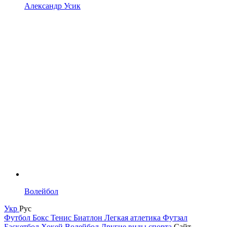
Александр Усик
Волейбол
Укр
Рус
Футбол
Бокс
Тенис
Биатлон
Легкая атлетика
Футзал
Баскетбол
Хокей
Волейбол
Другие виды спорта
Сайт