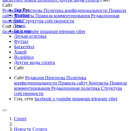
Сайт
Укр
Рус
Редакция
Прогнозы
Политика конфиденциальности
Правила
Футбол
сайту
Контакты
Правила комментирования
Редакционная
Бокс
политика
Структура собственности
Тенис
Соц. сети
Биатлон
facebook
x
youtube
instagram
telegram
viber
Легкая атлетика
Футзал
Баскетбол
Хокей
Волейбол
Другие виды спорта
Сайт
Сайт
Редакция
Прогнозы
Политика
конфиденциальности
Правила сайту
Контакты
Правила
комментирования
Редакционная политика
Структура
собственности
Соц. сети
facebook
x
youtube
instagram
telegram
viber
Спорт
Новости Cпорта