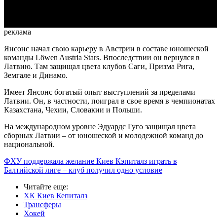
Video
реклама
Янсонс начал свою карьеру в Австрии в составе юношеской
команды Löwen Austria Stars. Впоследствии он вернулся в
Латвию. Там защищал цвета клубов Саги, Призма Рига,
Земгале и Динамо.
Имеет Янсонс богатый опыт выступлений за пределами
Латвии. Он, в частности, поиграл в свое время в чемпионатах
Казахстана, Чехии, Словакии и Польши.
На международном уровне Эдуардс Гуго защищал цвета
сборных Латвии – от юношеской и молодежной команд до
национальной.
ФХУ поддержала желание Киев Кэпиталз играть в
Балтийской лиге – клуб получил одно условие
Читайте еще
:
ХК Киев Кепиталз
Трансферы
Хокей