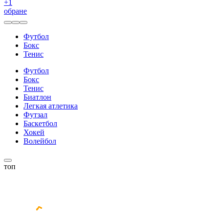
+
1
обране
Футбол
Бокс
Тенис
Футбол
Бокс
Тенис
Биатлон
Легкая атлетика
Футзал
Баскетбол
Хокей
Волейбол
топ