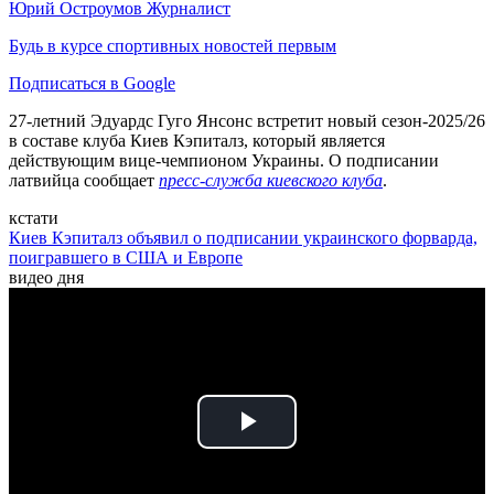
Юрий Остроумов
Журналист
Будь в курсе спортивных новостей первым
Подписаться в Google
27-летний Эдуардс Гуго Янсонс встретит новый сезон-2025/26
в составе клуба Киев Кэпиталз, который является
действующим вице-чемпионом Украины. О подписании
латвийца сообщает
пресс-служба киевского клуба
.
кстати
Киев Кэпиталз объявил о подписании украинского форварда,
поигравшего в США и Европе
видео дня
Play