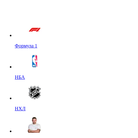
Формула 1
НБА
НХЛ