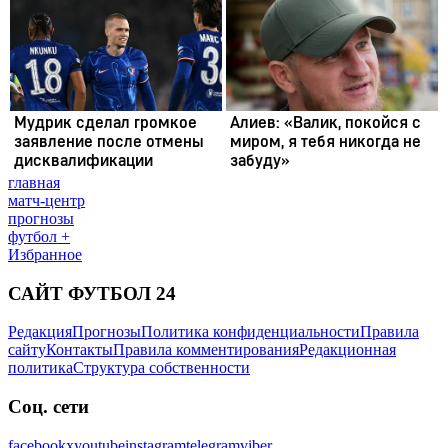
главная
матч-центр
прогнозы
футбол +
Избранное
САЙТ ФУТБОЛ 24
Редакция
Прогнозы
Политика конфиденциальности
Правила
сайту
Контакты
Правила комментирования
Редакционная
политика
Структура собственности
Соц. сети
facebook
x
youtube
instagram
telegram
viber