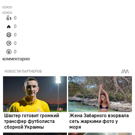
️👍
0
️🔥
0
️😄
0
️😢
0
️🤬
0
комментарии