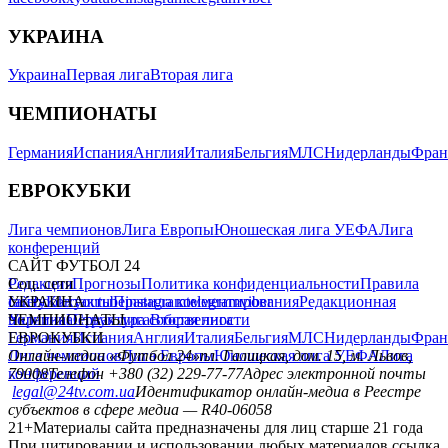
УКРАИНА
Украина
Первая лига
Вторая лига
ЧЕМПИОНАТЫ
Германия
Испания
Англия
Италия
Бельгия
МЛС
Нидерланды
Фран
ЕВРОКУБКИ
Лига чемпионов
Лига Европы
Юношеская лига УЕФА
Лига
конференций
САЙТ ФУТБОЛ 24
Редакция
Соц. сети
Прогнозы
Политика конфиденциальности
Правила
сайту
facebook
УКРАИНА
Контакты
x
youtube
Правила комментирования
instagram
telegram
viber
Редакционная
политика
Украина
ЧЕМПИОНАТЫ
Первая лига
Структура собственности
Вторая лига
Германия
ЕВРОКУБКИ
Испания
Англия
Италия
Бельгия
МЛС
Нидерланды
Фран
Лига чемпионов
Онлайн-медиа «Футбол 24»
Лига Европы
пл. Галицкая, дом. 15, м. Львов,
Юношеская лига УЕФА
Лига
конференций
79008
Телефон +380 (32) 229-77-77
Адрес электронной почты
legal@24tv.com.ua
Идентификатор онлайн-медиа в Реестре
субъектов в сфере медиа — R40-06058
21+
Материалы сайта предназначены для лиц старше 21 года
При цитировании и использовании любых материалов ссылка