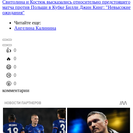
Свитолина и Костюк высказались относительно предстоящего
матча против Польши в Кубке Билли Джин Кинг: "Невысокие
ожидания"
Читайте еще
:
Ангелина Калинина
️👍
0
️🔥
0
️😄
0
️😢
0
️🤬
0
комментарии