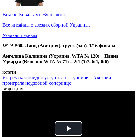
Віталій Ковальчук
Журналист
Все инсайды о звездах сборной Украины.
Узнавай первым
WTA 500, Линц (Австрия), грунт (зал), 1/16 финала
Ангелина Калинина (Украина, WTA № 120) – Панна
Удварди (Венгрия WTA № 71) – 2:1 (5:7, 6:1, 6:0)
кстати
Ястремская обидно уступила на турнире в Австрии –
проиграла неудобной сопернице
видео дня
Play