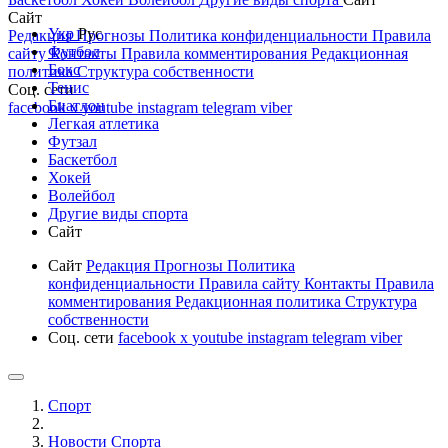
Сайт
Укр
Рус
Редакция
Прогнозы
Политика конфиденциальности
Правила
Футбол
сайту
Контакты
Правила комментирования
Редакционная
Бокс
политика
Структура собственности
Тенис
Соц. сети
Биатлон
facebook
x
youtube
instagram
telegram
viber
Легкая атлетика
Футзал
Баскетбол
Хокей
Волейбол
Другие виды спорта
Сайт
Сайт
Редакция
Прогнозы
Политика
конфиденциальности
Правила сайту
Контакты
Правила
комментирования
Редакционная политика
Структура
собственности
Соц. сети
facebook
x
youtube
instagram
telegram
viber
Спорт
Новости Cпорта