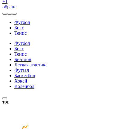
+
1
обране
Футбол
Бокс
Тенис
Футбол
Бокс
Тенис
Биатлон
Легкая атлетика
Футзал
Баскетбол
Хокей
Волейбол
топ