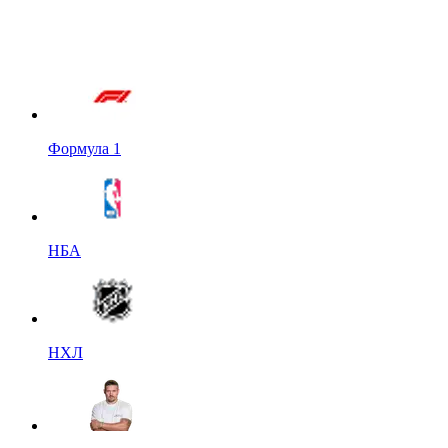
Формула 1
НБА
НХЛ