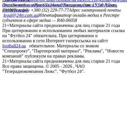
Лига чемпионов
Онлайн-медиа «Футбол 24»
Лига Европы
пл. Галицкая, дом. 15, м. Львов,
Юношеская лига УЕФА
Лига
конференций
79008
Телефон +380 (32) 229-77-77
Адрес электронной почты
legal@24tv.com.ua
Идентификатор онлайн-медиа в Реестре
субъектов в сфере медиа — R40-06058
21+
Материалы сайта предназначены для лиц старше 21 года
При цитировании и использовании любых материалов ссылка
на "Футбол 24" обязательна. При цитировании и
использовании в сети Интернет гиперссылка на сайтт
football24.ua
обязательное. Материалы со знаком
"Спецпроект", "Партнерский материал", "Реклама", "Новости
компаний" публикуем на правах рекламы.
21+
Материалы сайта предназначены для лиц старше 21 года
Все права защищены. © 2005 -
2026
, ЧАО
"Телерадиокомпания Люкс". "Футбол 24".