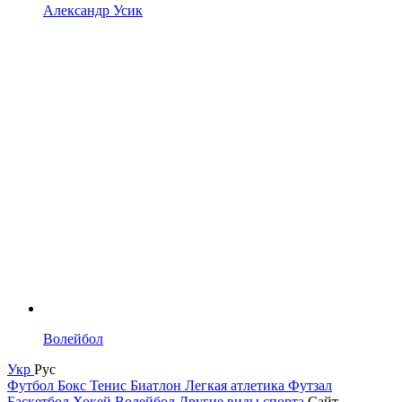
Александр Усик
Волейбол
Укр
Рус
Футбол
Бокс
Тенис
Биатлон
Легкая атлетика
Футзал
Баскетбол
Хокей
Волейбол
Другие виды спорта
Сайт