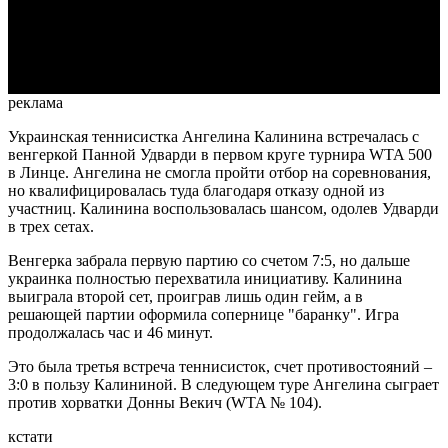
Video
реклама
Украинская теннисистка Ангелина Калинина встречалась с
венгеркой Панной Удварди в первом круге турнира WTA 500
в Линце. Ангелина не смогла пройти отбор на соревнования,
но квалифицировалась туда благодаря отказу одной из
участниц. Калинина воспользовалась шансом, одолев Удварди
в трех сетах.
Венгерка забрала первую партию со счетом 7:5, но дальше
украинка полностью перехватила инициативу. Калинина
выиграла второй сет, проиграв лишь один гейм, а в
решающей партии оформила сопернице "баранку". Игра
продолжалась час и 46 минут.
Это была третья встреча теннисисток, счет противостояний –
3:0 в пользу Калининой. В следующем туре Ангелина сыграет
против хорватки Донны Векич (WTA № 104).
кстати