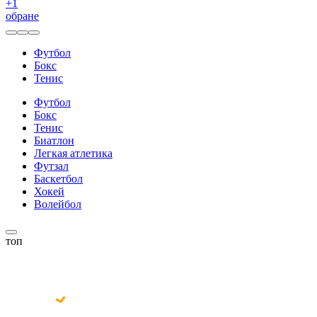
+
1
обране
Футбол
Бокс
Тенис
Футбол
Бокс
Тенис
Биатлон
Легкая атлетика
Футзал
Баскетбол
Хокей
Волейбол
топ