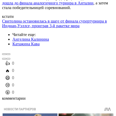
дошла до финала аналогичного турнира в Анталии
, а затем
стала победительницей соревнований.
кстати
Свитолина остановилась в шаге от финала супертурнира в
Индиан-Уэллсе, проиграв 3-й ракетке мира
Читайте еще
:
Ангелина Калинина
Катажина Кава
️👍
0
️🔥
0
️😄
0
️😢
0
️🤬
0
комментарии