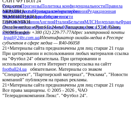
САЙТ ФУТБОЛ 24
Редакция
Соц. сети
Прогнозы
Политика конфиденциальности
Правила
сайту
facebook
УКРАИНА
Контакты
x
youtube
Правила комментирования
instagram
telegram
viber
Редакционная
политика
Украина
ЧЕМПИОНАТЫ
Первая лига
Структура собственности
Вторая лига
Германия
ЕВРОКУБКИ
Испания
Англия
Италия
Бельгия
МЛС
Нидерланды
Фран
Лига чемпионов
Онлайн-медиа «Футбол 24»
Лига Европы
пл. Галицкая, дом. 15, м. Львов,
Юношеская лига УЕФА
Лига
конференций
79008
Телефон +380 (32) 229-77-77
Адрес электронной почты
legal@24tv.com.ua
Идентификатор онлайн-медиа в Реестре
субъектов в сфере медиа — R40-06058
21+
Материалы сайта предназначены для лиц старше 21 года
При цитировании и использовании любых материалов ссылка
на "Футбол 24" обязательна. При цитировании и
использовании в сети Интернет гиперссылка на сайтт
football24.ua
обязательное. Материалы со знаком
"Спецпроект", "Партнерский материал", "Реклама", "Новости
компаний" публикуем на правах рекламы.
21+
Материалы сайта предназначены для лиц старше 21 года
Все права защищены. © 2005 -
2026
, ЧАО
"Телерадиокомпания Люкс". "Футбол 24".