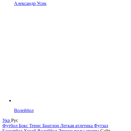
Александр Усик
Волейбол
Укр
Рус
Футбол
Бокс
Тенис
Биатлон
Легкая атлетика
Футзал
Баскетбол
Хокей
Волейбол
Другие виды спорта
Сайт