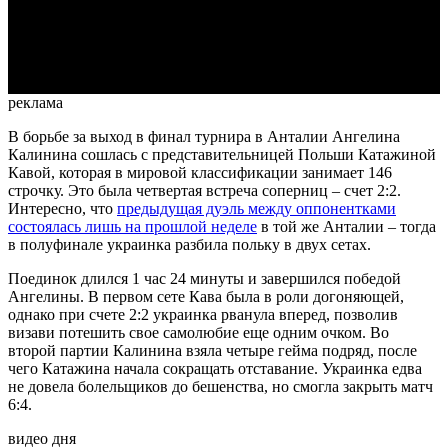
Video
реклама
В борьбе за выход в финал турнира в Анталии Ангелина
Калинина сошлась с представительницей Польши Катажиной
Кавой, которая в мировой классификации занимает 146
строчку. Это была четвертая встреча соперниц – счет 2:2.
Интересно, что
предыдущая дуэль между оппонентками
состоялась лишь на прошлой неделе
в той же Анталии – тогда
в полуфинале украинка разбила польку в двух сетах.
Поединок длился 1 час 24 минуты и завершился победой
Ангелины. В первом сете Кава была в роли догоняющей,
однако при счете 2:2 украинка рванула вперед, позволив
визави потешить свое самолюбие еще одним очком. Во
второй партии Калинина взяла четыре гейма подряд, после
чего Катажина начала сокращать отставание. Украинка едва
не довела болельщиков до бешенства, но смогла закрыть матч
6:4.
видео дня