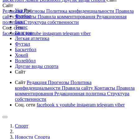
Сайт
Укр
Рус
Редакция
Прогнозы
Политика конфиденциальности
Правила
Футбол
сайту
Контакты
Правила комментирования
Редакционная
Бокс
политика
Структура собственности
Тенис
Соц. сети
Биатлон
facebook
x
youtube
instagram
telegram
viber
Легкая атлетика
Футзал
Баскетбол
Хокей
Волейбол
Другие виды спорта
Сайт
Сайт
Редакция
Прогнозы
Политика
конфиденциальности
Правила сайту
Контакты
Правила
комментирования
Редакционная политика
Структура
собственности
Соц. сети
facebook
x
youtube
instagram
telegram
viber
Спорт
Новости Cпорта