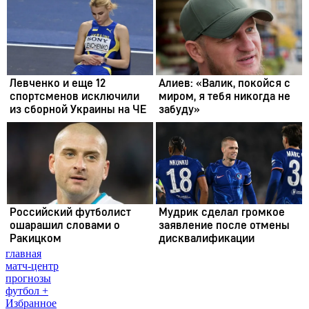
главная
матч-центр
прогнозы
футбол +
Избранное