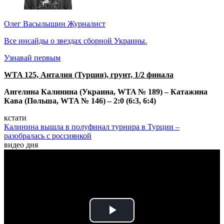
Олег Васылышин
Журналист
Все инсайды о звездах сборной Украины.
Узнавай первым
WTA 125, Анталия (Турция), грунт, 1/2 финала
Ангелина Калинина (Украина, WTA № 189) – Катажина
Кава (Польша, WTA № 146) – 2:0 (6:3, 6:4)
кстати
Калинина вышла в полуфинал турнира в Турции –
разобралась с россиянкой
видео дня
Play