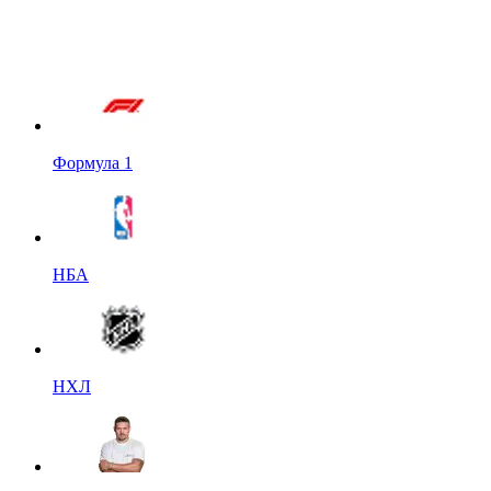
Формула 1
НБА
НХЛ