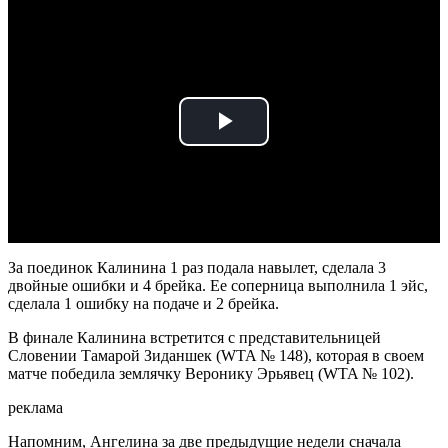
Play
Video
За поединок Калинина 1 раз подала навылет, сделала 3
двойные ошибки и 4 брейка. Ее соперница выполнила 1 эйс,
сделала 1 ошибку на подаче и 2 брейка.
В финале Калинина встретится с представительницей
Словении Тамарой Зиданшек (WTA № 148), которая в своем
матче победила землячку Веронику Эрьявец (WTA № 102).
реклама
Напомним, Ангелина за две предыдущие недели сначала