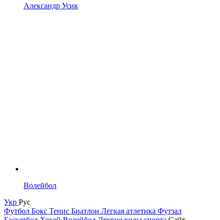
Александр Усик
Волейбол
Укр
Рус
Футбол
Бокс
Тенис
Биатлон
Легкая атлетика
Футзал
Баскетбол
Хокей
Волейбол
Другие виды спорта
Сайт