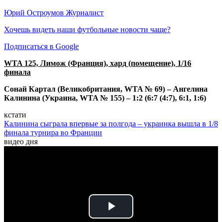
Юрий Остроумов
Журналист
Хочешь видеть наши футбольные новости чаще?
Подписаться в Google
WTA 125, Лимож (Франция), хард (помещение), 1/16
финала
Сонай Картал (Великобритания, WTA № 69) – Ангелина
Калинина (Украина, WTA № 155) – 1:2 (6:7 (4:7), 6:1, 1:6)
кстати
Калинина сыграла впервые за полгода – украинка вышла в 1/8
финала турнира во Франции
видео дня
Play