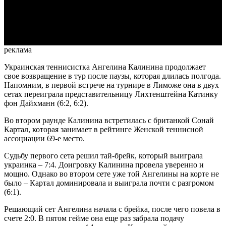
Video
реклама
Украинская теннисистка Ангелина Калинина продолжает
свое возвращение в тур после паузы, которая длилась полгода.
Напомним, в первой встрече на турнире в Лиможе она в двух
сетах переиграла представительницу Лихтенштейна Катинку
фон Дайхманн (6:2, 6:2).
Во втором раунде Калинина встретилась с британкой Сонай
Картал, которая занимает в рейтинге Женской теннисной
ассоциации 69-е место.
Судьбу первого сета решил тай-брейк, который выиграла
украинка – 7:4. Доигровку Калинина провела уверенно и
мощно. Однако во втором сете уже той Ангелины на корте не
было – Картал доминировала и выиграла почти с разгромом
(6:1).
Решающий сет Ангелина начала с брейка, после чего повела в
счете 2:0. В пятом гейме она еще раз забрала подачу