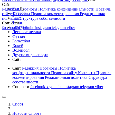
Сайт
Укр
Рус
Редакция
Прогнозы
Политика конфиденциальности
Правила
Футбол
сайту
Контакты
Правила комментирования
Редакционная
Бокс
политика
Структура собственности
Тенис
Соц. сети
Биатлон
facebook
x
youtube
instagram
telegram
viber
Легкая атлетика
Футзал
Баскетбол
Хокей
Волейбол
Другие виды спорта
Сайт
Сайт
Редакция
Прогнозы
Политика
конфиденциальности
Правила сайту
Контакты
Правила
комментирования
Редакционная политика
Структура
собственности
Соц. сети
facebook
x
youtube
instagram
telegram
viber
Спорт
Новости Cпорта