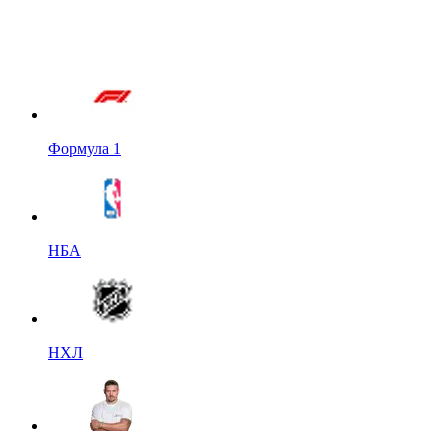
Формула 1
НБА
НХЛ