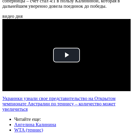
соперницы – счет стал 4:1 в пользу Калининой, которая в
дальнейшем уверенно довела поединок до победы.
видео дня
Play
Video
Украинки узнали свое представительство на Открытом
чемпионате Австралии по теннису – количество может
увеличиться
Читайте еще
:
Ангелина Калинина
WTA (теннис)