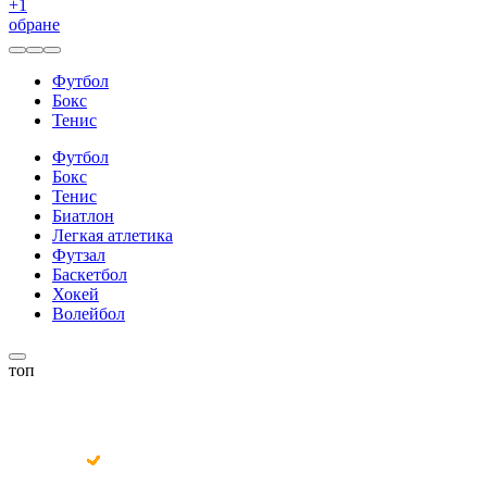
+
1
обране
Футбол
Бокс
Тенис
Футбол
Бокс
Тенис
Биатлон
Легкая атлетика
Футзал
Баскетбол
Хокей
Волейбол
топ