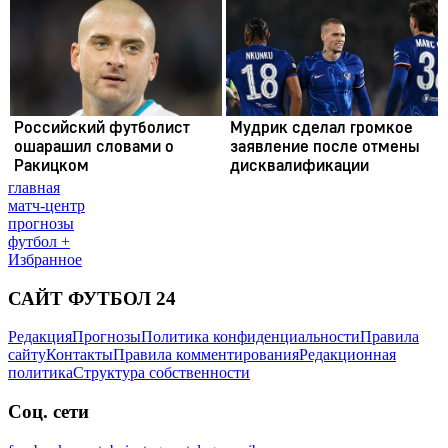
главная
матч-центр
прогнозы
футбол +
Избранное
САЙТ ФУТБОЛ 24
Редакция
Прогнозы
Политика конфиденциальности
Правила
сайту
Контакты
Правила комментирования
Редакционная
политика
Структура собственности
Соц. сети