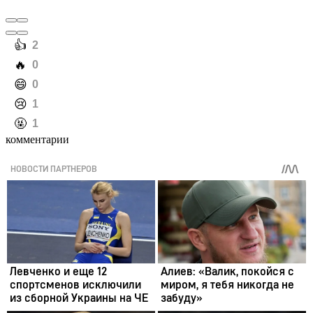
️👍
2
️🔥
0
️😄
0
️😢
1
️🤬
1
комментарии