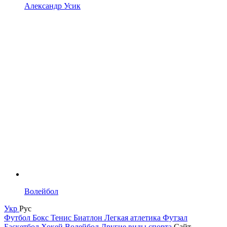
Александр Усик
Волейбол
Укр
Рус
Футбол
Бокс
Тенис
Биатлон
Легкая атлетика
Футзал
Баскетбол
Хокей
Волейбол
Другие виды спорта
Сайт