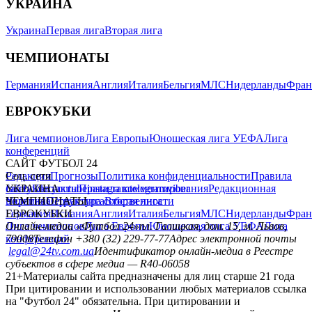
УКРАИНА
Украина
Первая лига
Вторая лига
ЧЕМПИОНАТЫ
Германия
Испания
Англия
Италия
Бельгия
МЛС
Нидерланды
Фран
ЕВРОКУБКИ
Лига чемпионов
Лига Европы
Юношеская лига УЕФА
Лига
конференций
САЙТ ФУТБОЛ 24
Редакция
Соц. сети
Прогнозы
Политика конфиденциальности
Правила
сайту
facebook
УКРАИНА
Контакты
x
youtube
Правила комментирования
instagram
telegram
viber
Редакционная
политика
Украина
ЧЕМПИОНАТЫ
Первая лига
Структура собственности
Вторая лига
Германия
ЕВРОКУБКИ
Испания
Англия
Италия
Бельгия
МЛС
Нидерланды
Фран
Лига чемпионов
Онлайн-медиа «Футбол 24»
Лига Европы
пл. Галицкая, дом. 15, м. Львов,
Юношеская лига УЕФА
Лига
конференций
79008
Телефон +380 (32) 229-77-77
Адрес электронной почты
legal@24tv.com.ua
Идентификатор онлайн-медиа в Реестре
субъектов в сфере медиа — R40-06058
21+
Материалы сайта предназначены для лиц старше 21 года
При цитировании и использовании любых материалов ссылка
на "Футбол 24" обязательна. При цитировании и