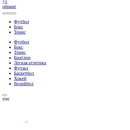
+
1
обране
Футбол
Бокс
Тенис
Футбол
Бокс
Тенис
Биатлон
Легкая атлетика
Футзал
Баскетбол
Хокей
Волейбол
топ