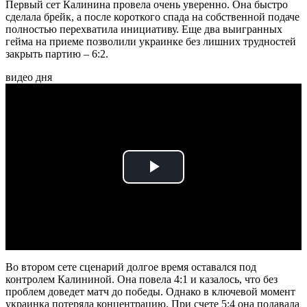
Первый сет Калинина провела очень уверенно. Она быстро
сделала брейк, а после короткого спада на собственной подаче
полностью перехватила инициативу. Еще два выигранных
гейма на приеме позволили украинке без лишних трудностей
закрыть партию – 6:2.
видео дня
Play
Video
Во втором сете сценарий долгое время оставался под
контролем Калининой. Она повела 4:1 и казалось, что без
проблем доведет матч до победы. Однако в ключевой момент
украинка потеряла концентрацию. При счете 5:4 она подавала