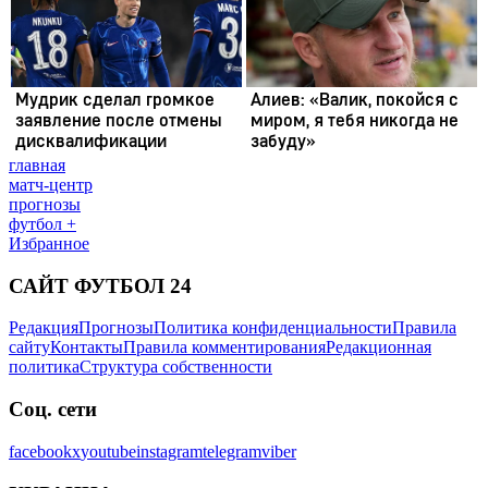
главная
матч-центр
прогнозы
футбол +
Избранное
САЙТ ФУТБОЛ 24
Редакция
Прогнозы
Политика конфиденциальности
Правила
сайту
Контакты
Правила комментирования
Редакционная
политика
Структура собственности
Соц. сети
facebook
x
youtube
instagram
telegram
viber