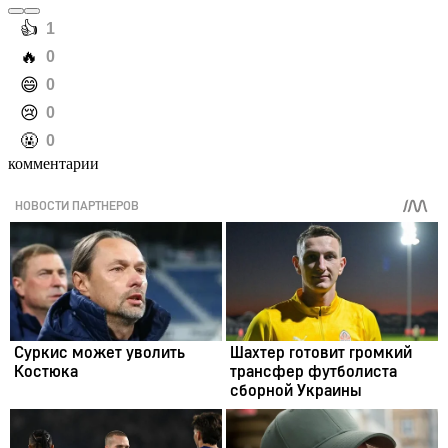
️👍
1
️🔥
0
️😄
0
️😢
0
️🤬
0
комментарии