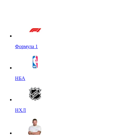
Формула 1
НБА
НХЛ