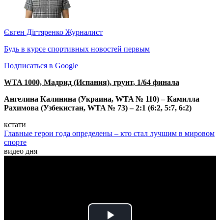
Євген Дігтяренко
Журналист
Будь в курсе спортивных новостей первым
Подписаться в Google
WTA 1000, Мадрид (Испания), грунт, 1/64 финала
Ангелина Калинина
(Украина, WTA № 110) – Камилла
Рахимова
(Узбекистан, WTA № 73)
– 2:1 (6:2, 5:7, 6:2)
кстати
Главные герои года определены – кто стал лучшим в мировом
спорте
видео дня