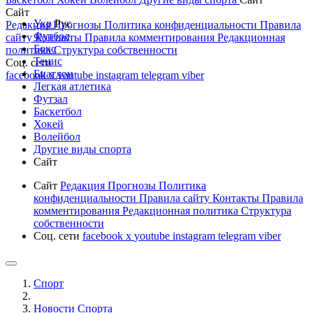
Сайт
Укр
Рус
Редакция
Прогнозы
Политика конфиденциальности
Правила
Футбол
сайту
Контакты
Правила комментирования
Редакционная
Бокс
политика
Структура собственности
Тенис
Соц. сети
Биатлон
facebook
x
youtube
instagram
telegram
viber
Легкая атлетика
Футзал
Баскетбол
Хокей
Волейбол
Другие виды спорта
Сайт
Сайт
Редакция
Прогнозы
Политика
конфиденциальности
Правила сайту
Контакты
Правила
комментирования
Редакционная политика
Структура
собственности
Соц. сети
facebook
x
youtube
instagram
telegram
viber
Спорт
Новости Cпорта