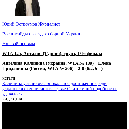
Юрий Остроумов
Журналист
Все инсайды о звездах сборной Украины.
Узнавай первым
WTA 125, Анталия (Турция), грунт, 1/16 финала
Ангелина Калинина (Украина, WTA № 189) – Елена
Приданкина (Россия, WTA № 206) – 2:0 (6:2, 6:1)
кстати
Калинина установила эпохальное достижение среди
украинских теннисисток – даже Свитолиной подобное не
удавалось
видео дня