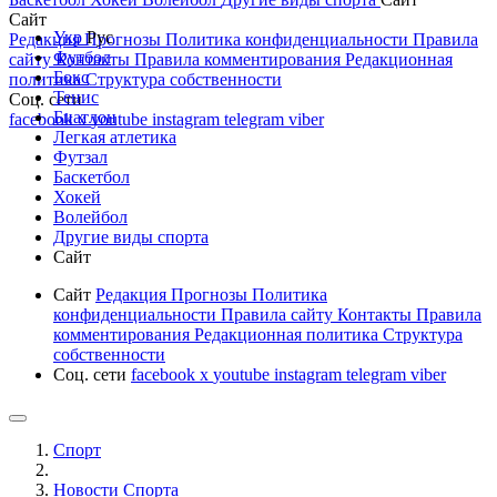
Сайт
Укр
Рус
Редакция
Прогнозы
Политика конфиденциальности
Правила
Футбол
сайту
Контакты
Правила комментирования
Редакционная
Бокс
политика
Структура собственности
Тенис
Соц. сети
Биатлон
facebook
x
youtube
instagram
telegram
viber
Легкая атлетика
Футзал
Баскетбол
Хокей
Волейбол
Другие виды спорта
Сайт
Сайт
Редакция
Прогнозы
Политика
конфиденциальности
Правила сайту
Контакты
Правила
комментирования
Редакционная политика
Структура
собственности
Соц. сети
facebook
x
youtube
instagram
telegram
viber
Спорт
Новости Cпорта