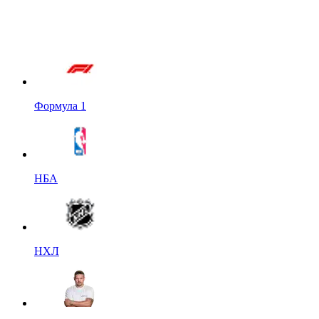
Формула 1
НБА
НХЛ