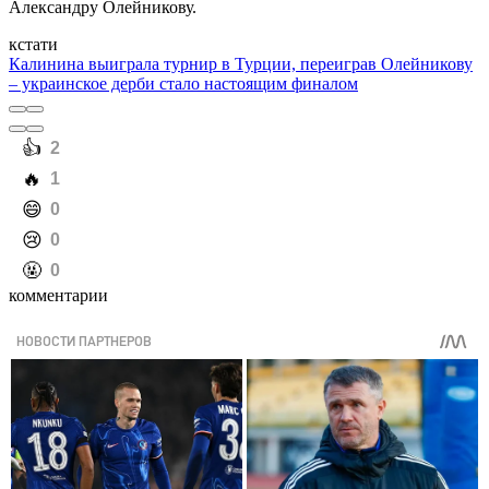
Александру Олейникову.
кстати
Калинина выиграла турнир в Турции, переиграв Олейникову
– украинское дерби стало настоящим финалом
️👍
2
️🔥
1
️😄
0
️😢
0
️🤬
0
комментарии