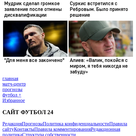
главная
матч-центр
прогнозы
футбол +
Избранное
САЙТ ФУТБОЛ 24
Редакция
Прогнозы
Политика конфиденциальности
Правила
сайту
Контакты
Правила комментирования
Редакционная
политика
Структура собственности