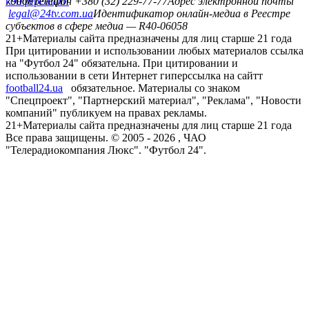
конференций
79008
Телефон +380 (32) 229-77-77
Адрес электронной почты
legal@24tv.com.ua
Идентификатор онлайн-медиа в Реестре
субъектов в сфере медиа — R40-06058
21+
Материалы сайта предназначены для лиц старше 21 года
При цитировании и использовании любых материалов ссылка
на "Футбол 24" обязательна. При цитировании и
использовании в сети Интернет гиперссылка на сайтт
football24.ua
обязательное. Материалы со знаком
"Спецпроект", "Партнерский материал", "Реклама", "Новости
компаний" публикуем на правах рекламы.
21+
Материалы сайта предназначены для лиц старше 21 года
Все права защищены. © 2005 -
2026
, ЧАО
"Телерадиокомпания Люкс". "Футбол 24".