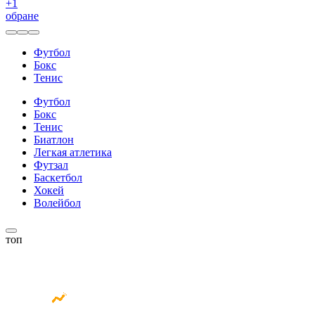
+
1
обране
Футбол
Бокс
Тенис
Футбол
Бокс
Тенис
Биатлон
Легкая атлетика
Футзал
Баскетбол
Хокей
Волейбол
топ