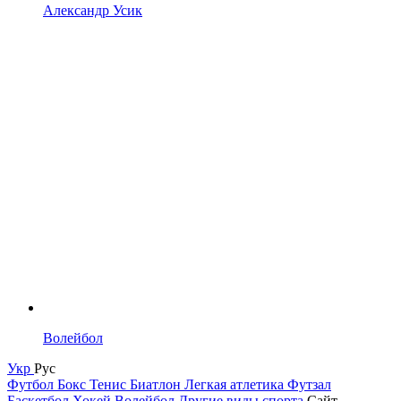
Александр Усик
Волейбол
Укр
Рус
Футбол
Бокс
Тенис
Биатлон
Легкая атлетика
Футзал
Баскетбол
Хокей
Волейбол
Другие виды спорта
Сайт