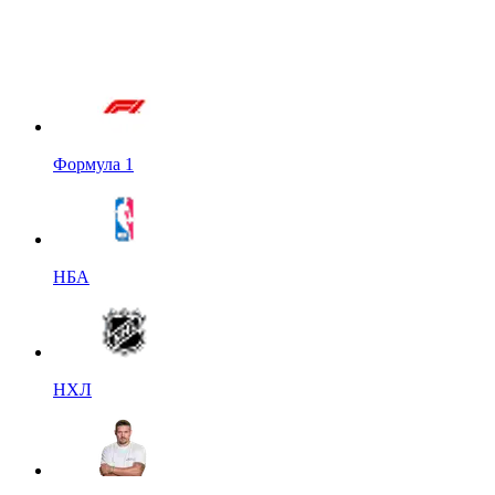
Формула 1
НБА
НХЛ