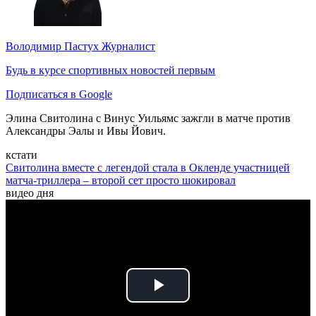
Володимир Пастух
Журналист
Будь в курсе спортивных новостей первым
Подписаться в Google
Элина Свитолина с Винус Уильямс зажгли в матче против
Александры Эалы и Ивы Йович.
кстати
Свитолина вместе с легендой стала в Окленде участницей
матча-триллера – второй сет просто шокировал
видео дня
Play