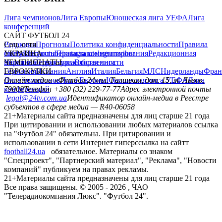
Лига чемпионов
Лига Европы
Юношеская лига УЕФА
Лига
конференций
САЙТ ФУТБОЛ 24
Редакция
Соц. сети
Прогнозы
Политика конфиденциальности
Правила
сайту
facebook
УКРАИНА
Контакты
x
youtube
Правила комментирования
instagram
telegram
viber
Редакционная
политика
Украина
ЧЕМПИОНАТЫ
Первая лига
Структура собственности
Вторая лига
Германия
ЕВРОКУБКИ
Испания
Англия
Италия
Бельгия
МЛС
Нидерланды
Фран
Лига чемпионов
Онлайн-медиа «Футбол 24»
Лига Европы
пл. Галицкая, дом. 15, м. Львов,
Юношеская лига УЕФА
Лига
конференций
79008
Телефон +380 (32) 229-77-77
Адрес электронной почты
legal@24tv.com.ua
Идентификатор онлайн-медиа в Реестре
субъектов в сфере медиа — R40-06058
21+
Материалы сайта предназначены для лиц старше 21 года
При цитировании и использовании любых материалов ссылка
на "Футбол 24" обязательна. При цитировании и
использовании в сети Интернет гиперссылка на сайтт
football24.ua
обязательное. Материалы со знаком
"Спецпроект", "Партнерский материал", "Реклама", "Новости
компаний" публикуем на правах рекламы.
21+
Материалы сайта предназначены для лиц старше 21 года
Все права защищены. © 2005 -
2026
, ЧАО
"Телерадиокомпания Люкс". "Футбол 24".