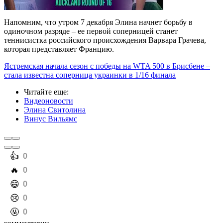
Напомним, что утром 7 декабря Элина начнет борьбу в
одиночном разряде – ее первой соперницей станет
теннисистка российского происхождения Варвара Грачева,
которая представляет Францию.
Ястремская начала сезон с победы на WTA 500 в Брисбене –
стала известна соперница украинки в 1/16 финала
Читайте еще
:
Видеоновости
Элина Свитолина
Винус Вильямс
️👍
0
️🔥
0
️😄
0
️😢
0
️🤬
0