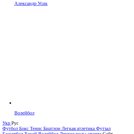
Александр Усик
Волейбол
Укр
Рус
Футбол
Бокс
Тенис
Биатлон
Легкая атлетика
Футзал
Баскетбол
Хокей
Волейбол
Другие виды спорта
Сайт