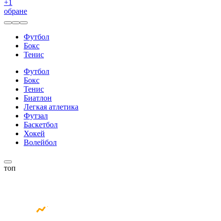
+
1
обране
Футбол
Бокс
Тенис
Футбол
Бокс
Тенис
Биатлон
Легкая атлетика
Футзал
Баскетбол
Хокей
Волейбол
топ