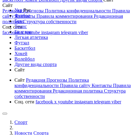
Сайт
Укр
Рус
Редакция
Прогнозы
Политика конфиденциальности
Правила
Футбол
сайту
Контакты
Правила комментирования
Редакционная
Бокс
политика
Структура собственности
Тенис
Соц. сети
Биатлон
facebook
x
youtube
instagram
telegram
viber
Легкая атлетика
Футзал
Баскетбол
Хокей
Волейбол
Другие виды спорта
Сайт
Сайт
Редакция
Прогнозы
Политика
конфиденциальности
Правила сайту
Контакты
Правила
комментирования
Редакционная политика
Структура
собственности
Соц. сети
facebook
x
youtube
instagram
telegram
viber
Спорт
Новости Cпорта