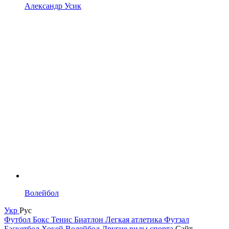
Александр Усик
Волейбол
Укр
Рус
Футбол
Бокс
Тенис
Биатлон
Легкая атлетика
Футзал
Баскетбол
Хокей
Волейбол
Другие виды спорта
Сайт