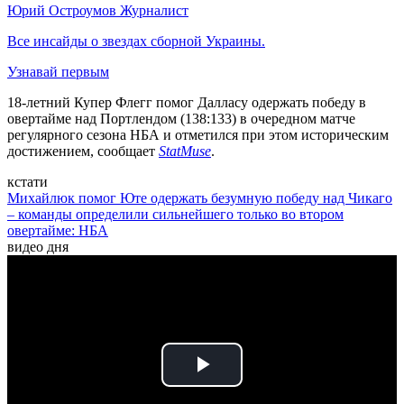
Юрий Остроумов
Журналист
Все инсайды о звездах сборной Украины.
Узнавай первым
18-летний Купер Флегг помог Далласу одержать победу в
овертайме над Портлендом (138:133) в очередном матче
регулярного сезона НБА и отметился при этом историческим
достижением, сообщает
StatMuse
.
кстати
Михайлюк помог Юте одержать безумную победу над Чикаго
– команды определили сильнейшего только во втором
овертайме: НБА
видео дня
Play