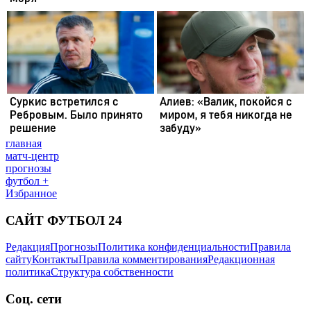
главная
матч-центр
прогнозы
футбол +
Избранное
САЙТ ФУТБОЛ 24
Редакция
Прогнозы
Политика конфиденциальности
Правила
сайту
Контакты
Правила комментирования
Редакционная
политика
Структура собственности
Соц. сети