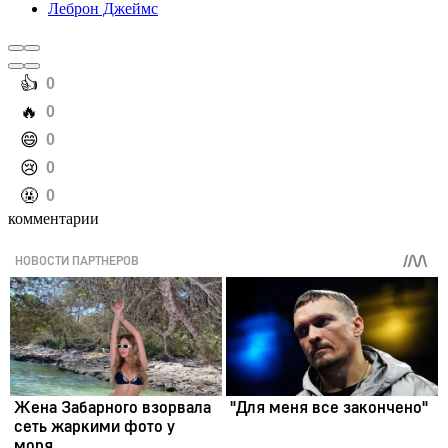
Леброн Джеймс
️👍
0
️🔥
0
️😄
0
️😢
0
️🤬
0
комментарии