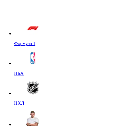
Формула 1
НБА
НХЛ