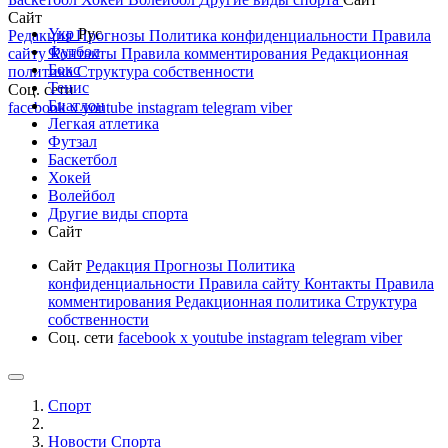
Сайт
Укр
Рус
Редакция
Прогнозы
Политика конфиденциальности
Правила
Футбол
сайту
Контакты
Правила комментирования
Редакционная
Бокс
политика
Структура собственности
Тенис
Соц. сети
Биатлон
facebook
x
youtube
instagram
telegram
viber
Легкая атлетика
Футзал
Баскетбол
Хокей
Волейбол
Другие виды спорта
Сайт
Сайт
Редакция
Прогнозы
Политика
конфиденциальности
Правила сайту
Контакты
Правила
комментирования
Редакционная политика
Структура
собственности
Соц. сети
facebook
x
youtube
instagram
telegram
viber
Спорт
Новости Cпорта