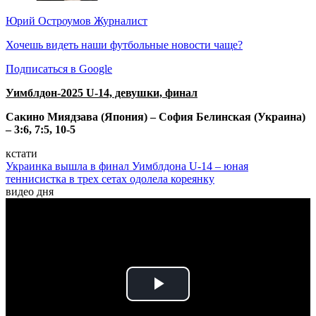
Юрий Остроумов
Журналист
Хочешь видеть наши футбольные новости чаще?
Подписаться в Google
Уимблдон-2025 U-14, девушки, финал
Сакино Миядзава (Япония) – София Белинская (Украина)
– 3:6, 7:5, 10-5
кстати
Украинка вышла в финал Уимблдона U-14 – юная
теннисистка в трех сетах одолела кореянку
видео дня
Play