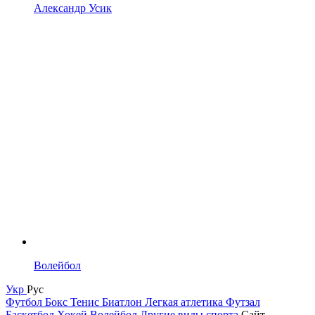
Александр Усик
Волейбол
Укр
Рус
Футбол
Бокс
Тенис
Биатлон
Легкая атлетика
Футзал
Баскетбол
Хокей
Волейбол
Другие виды спорта
Сайт