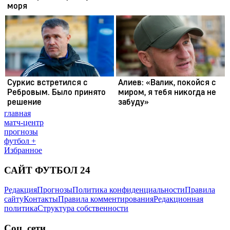
главная
матч-центр
прогнозы
футбол +
Избранное
САЙТ ФУТБОЛ 24
Редакция
Прогнозы
Политика конфиденциальности
Правила
сайту
Контакты
Правила комментирования
Редакционная
политика
Структура собственности
Соц. сети