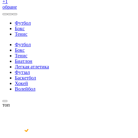
+
1
обране
Футбол
Бокс
Тенис
Футбол
Бокс
Тенис
Биатлон
Легкая атлетика
Футзал
Баскетбол
Хокей
Волейбол
топ