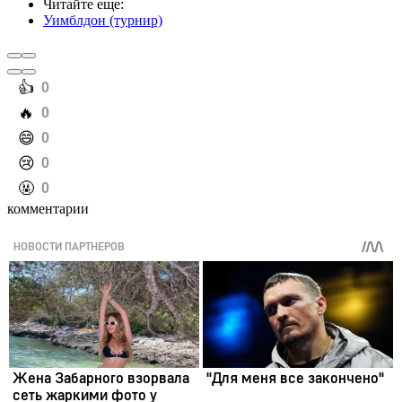
Читайте еще
:
Уимблдон (турнир)
️👍
0
️🔥
0
️😄
0
️😢
0
️🤬
0
комментарии