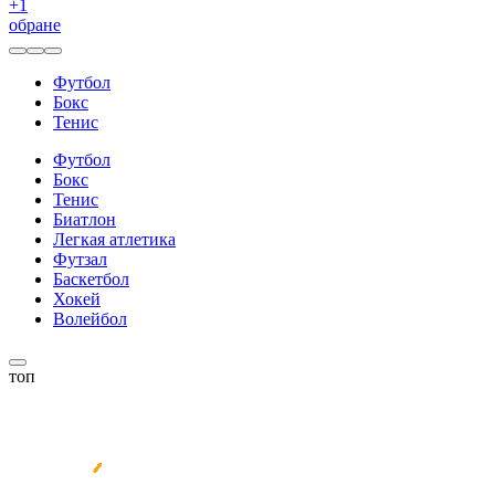
+
1
обране
Футбол
Бокс
Тенис
Футбол
Бокс
Тенис
Биатлон
Легкая атлетика
Футзал
Баскетбол
Хокей
Волейбол
топ