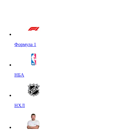
Формула 1
НБА
НХЛ