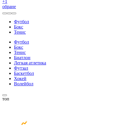
+
1
обране
Футбол
Бокс
Тенис
Футбол
Бокс
Тенис
Биатлон
Легкая атлетика
Футзал
Баскетбол
Хокей
Волейбол
топ