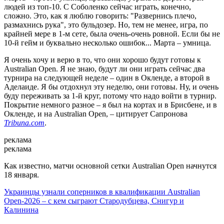
людей из топ-10. С Соболенко сейчас играть, конечно,
сложно. Это, как я люблю говорить: "Развернись плечо,
размахнись рука", это бульдозер. Но, тем не менее, игра, по
крайней мере в 1-м сете, была очень-очень ровной. Если бы не
10-й гейм и буквально несколько ошибок... Марта – умница.
Я очень хочу и верю в то, что они хорошо будут готовы к
Australian Open. Я не знаю, будут ли они играть сейчас два
турнира на следующей неделе – один в Окленде, а второй в
Аделаиде. Я бы отдохнул эту неделю, они готовы. Ну, и очень
буду переживать за 1-й круг, потому что надо войти в турнир.
Покрытие немного разное – я был на кортах и в Брисбене, и в
Окленде, и на Australian Open, – цитирует Сапронова
Tribuna.com
.
реклама
реклама
Как известно, матчи основной сетки Australian Open начнутся
18 января.
Украинцы узнали соперников в квалификации Australian
Open-2026 – с кем сыграют Стародубцева, Снигур и
Калинина