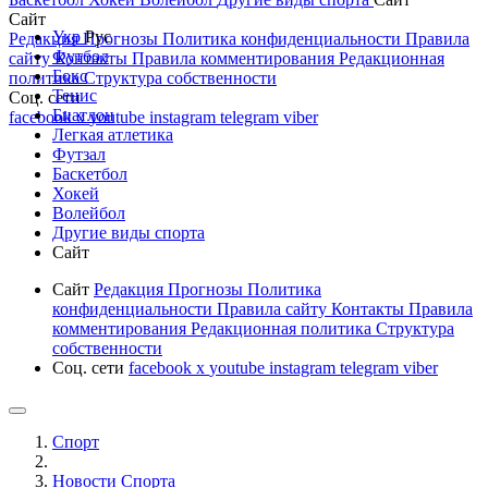
Сайт
Укр
Рус
Редакция
Прогнозы
Политика конфиденциальности
Правила
Футбол
сайту
Контакты
Правила комментирования
Редакционная
Бокс
политика
Структура собственности
Тенис
Соц. сети
Биатлон
facebook
x
youtube
instagram
telegram
viber
Легкая атлетика
Футзал
Баскетбол
Хокей
Волейбол
Другие виды спорта
Сайт
Сайт
Редакция
Прогнозы
Политика
конфиденциальности
Правила сайту
Контакты
Правила
комментирования
Редакционная политика
Структура
собственности
Соц. сети
facebook
x
youtube
instagram
telegram
viber
Спорт
Новости Cпорта