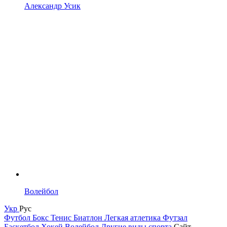
Александр Усик
Волейбол
Укр
Рус
Футбол
Бокс
Тенис
Биатлон
Легкая атлетика
Футзал
Баскетбол
Хокей
Волейбол
Другие виды спорта
Сайт