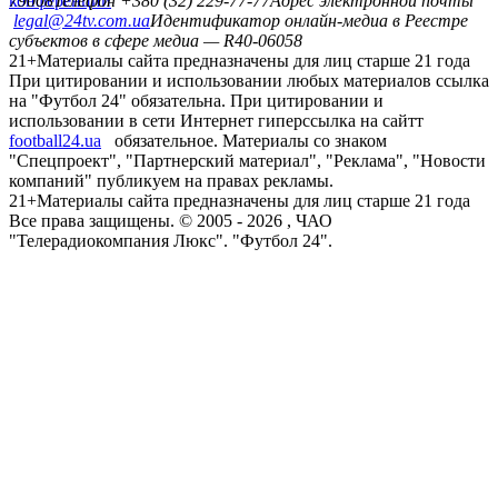
конференций
79008
Телефон +380 (32) 229-77-77
Адрес электронной почты
legal@24tv.com.ua
Идентификатор онлайн-медиа в Реестре
субъектов в сфере медиа — R40-06058
21+
Материалы сайта предназначены для лиц старше 21 года
При цитировании и использовании любых материалов ссылка
на "Футбол 24" обязательна. При цитировании и
использовании в сети Интернет гиперссылка на сайтт
football24.ua
обязательное. Материалы со знаком
"Спецпроект", "Партнерский материал", "Реклама", "Новости
компаний" публикуем на правах рекламы.
21+
Материалы сайта предназначены для лиц старше 21 года
Все права защищены. © 2005 -
2026
, ЧАО
"Телерадиокомпания Люкс". "Футбол 24".