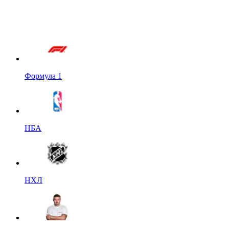
Формула 1
НБА
НХЛ