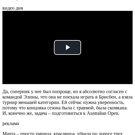
видео дня
Play
Video
Да, соперник у нее был попроще, но я абсолютно согласен с
командой Элины, что она не поехала играть в Брисбен, а взяла
турнир меньшей категории. Ей сейчас нужна уверенность,
потому что концовка сезона была с травмой, была скомкана.
И, конечно же, задача – подготовиться к Australian Open.
реклама
Марта – просто умница, красавица, убрала по дороге трех