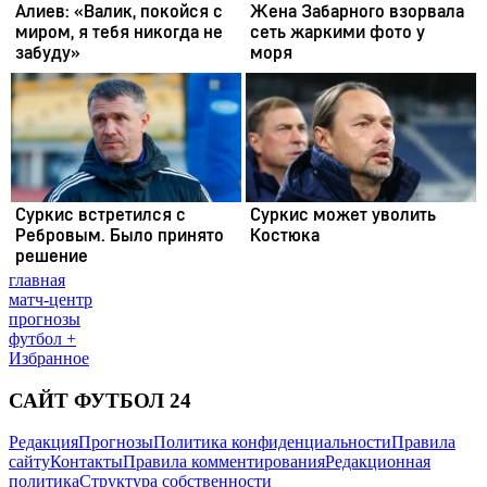
главная
матч-центр
прогнозы
футбол +
Избранное
САЙТ ФУТБОЛ 24
Редакция
Прогнозы
Политика конфиденциальности
Правила
сайту
Контакты
Правила комментирования
Редакционная
политика
Структура собственности