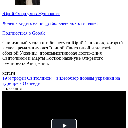
Юрий Остроумов
Журналист
Хочешь видеть наши футбольные новости чаще?
Подписаться в Google
Спортивный меценат и бизнесмен Юрий Сапронов, который
в свое время занимался Элиной Свитолиной и женской
сборной Украины, прокомментировал достижения
Свитолиной и Марты Костюк накануне Открытого
чемпионата Австралии.
кстати
19-й трофей Свитолиной – видеообзор победы украинки на
турнире в Окленде
видео дня