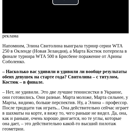
Play
Video
реклама
Напомним, Элина Свитолина выиграла турнир серии WTA
250 в Окленде (Новая Зеландия), а Марта Костюк потерпела в
финале турнира WTA 500 в Брисбене поражение от Арины
Соболенко.
– Насколько вас удивили и удивили ли вообще результаты
обеих девушек на старте года? Свитолина – с титулом,
Костюк – в финале.
– Нет, не удивили. Это две лучшие теннисистки в Украине,
они готовились. Они разные. Марта моложе, Марта сильнее, у
Марты, видимо, больше перспектив. Ну, а Элина – профессор.
После тридцати так играть... Она действительно сейчас играет
в шахматы на корте, я вижу то, чего раньше не видел. Да, она,
как и раньше, очень хорошо двигается, но те углы, которые
она дает, – это действительно какой-то высший пилотаж
геометрии.