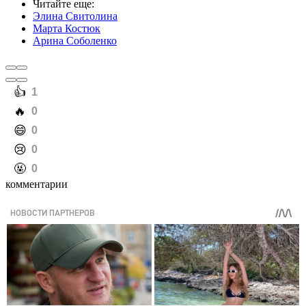
Читайте еще
:
Элина Свитолина
Марта Костюк
Арина Соболенко
️👍
1
️🔥
0
️😄
0
️😢
0
️🤬
0
комментарии