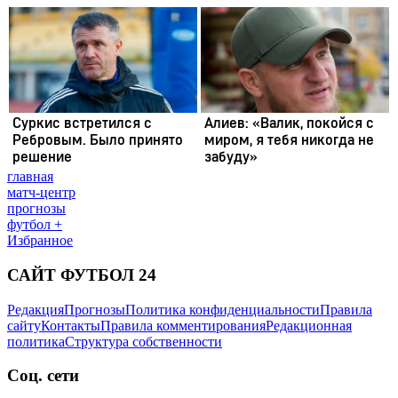
главная
матч-центр
прогнозы
футбол +
Избранное
САЙТ ФУТБОЛ 24
Редакция
Прогнозы
Политика конфиденциальности
Правила
сайту
Контакты
Правила комментирования
Редакционная
политика
Структура собственности
Соц. сети