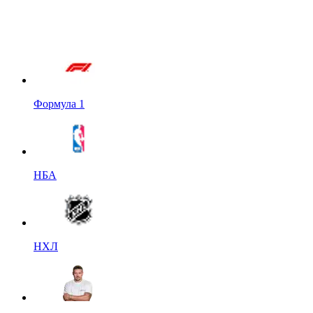
Формула 1
НБА
НХЛ