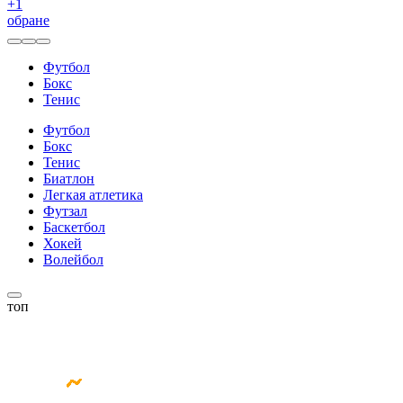
+
1
обране
Футбол
Бокс
Тенис
Футбол
Бокс
Тенис
Биатлон
Легкая атлетика
Футзал
Баскетбол
Хокей
Волейбол
топ