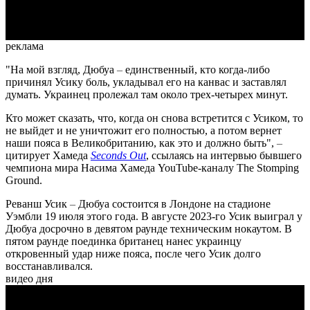
Video
реклама
"На мой взгляд, Дюбуа
–
единственный, кто когда-либо
причинял Усику боль, укладывал его на канвас и заставлял
думать. Украинец пролежал там около трех-четырех минут.
Кто может сказать, что, когда он снова встретится с Усиком, то
не выйдет и не уничтожит его полностью, а потом вернет
наши пояса в Великобританию, как это и должно быть",
–
цитирует Хамеда
Seconds Out
, ссылаясь на интервью бывшего
чемпиона мира Насима Хамеда YouTube-каналу The Stomping
Ground.
Реванш Усик
–
Дюбуа состоится в Лондоне на стадионе
Уэмбли 19 июля этого года. В августе 2023-го Усик выиграл у
Дюбуа досрочно в девятом раунде техническим нокаутом. В
пятом раунде поединка британец нанес украинцу
откровенный удар ниже пояса, после чего Усик долго
восстанавливался.
видео дня