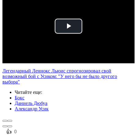
Play
Video
Легендарный Леннокс Льюис спрогнозировал свой
возможный бой с Усиком: "У него бы не было другого
выбора"
Читайте еще
:
Бокс
Даниель Дюбуа
Александр Усик
️👍
0