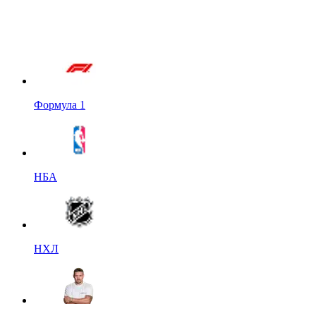
Формула 1
НБА
НХЛ