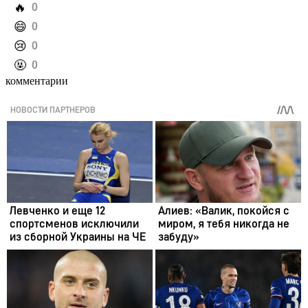
️🔥
0
️😄
0
️😢
0
️🤬
0
комментарии