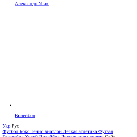
Александр Усик
Волейбол
Укр
Рус
Футбол
Бокс
Тенис
Биатлон
Легкая атлетика
Футзал
Баскетбол
Хокей
Волейбол
Другие виды спорта
Сайт