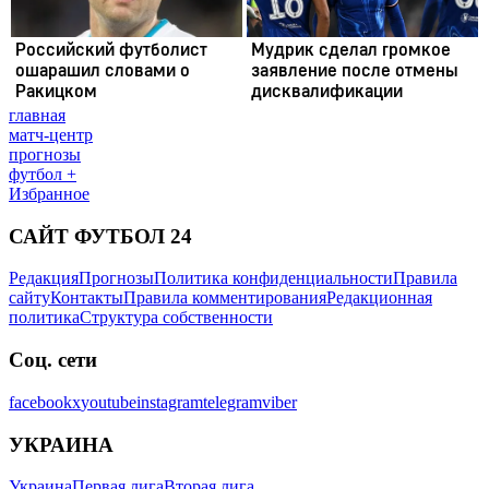
главная
матч-центр
прогнозы
футбол +
Избранное
САЙТ ФУТБОЛ 24
Редакция
Прогнозы
Политика конфиденциальности
Правила
сайту
Контакты
Правила комментирования
Редакционная
политика
Структура собственности
Соц. сети
facebook
x
youtube
instagram
telegram
viber
УКРАИНА
Украина
Первая лига
Вторая лига