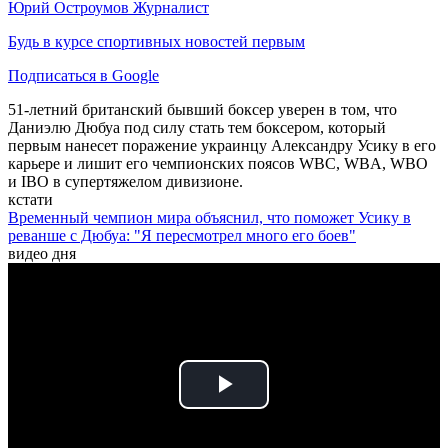
Юрий Остроумов
Журналист
Будь в курсе спортивных новостей первым
Подписаться в Google
51-летний британский бывший боксер уверен в том, что
Даниэлю Дюбуа под силу стать тем боксером, который
первым нанесет поражение украинцу Александру Усику в его
карьере и лишит его чемпионских поясов WBC, WBA, WBO
и IBO в супертяжелом дивизионе.
кстати
Временный чемпион мира объяснил, что поможет Усику в
реванше с Дюбуа: "Я пересмотрел много его боев"
видео дня
Play