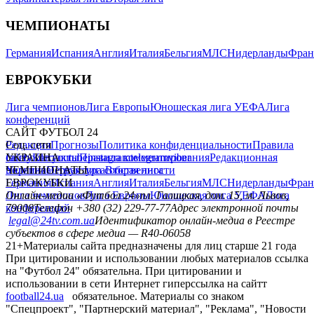
ЧЕМПИОНАТЫ
Германия
Испания
Англия
Италия
Бельгия
МЛС
Нидерланды
Фран
ЕВРОКУБКИ
Лига чемпионов
Лига Европы
Юношеская лига УЕФА
Лига
конференций
САЙТ ФУТБОЛ 24
Редакция
Соц. сети
Прогнозы
Политика конфиденциальности
Правила
сайту
facebook
УКРАИНА
Контакты
x
youtube
Правила комментирования
instagram
telegram
viber
Редакционная
политика
Украина
ЧЕМПИОНАТЫ
Первая лига
Структура собственности
Вторая лига
Германия
ЕВРОКУБКИ
Испания
Англия
Италия
Бельгия
МЛС
Нидерланды
Фран
Лига чемпионов
Онлайн-медиа «Футбол 24»
Лига Европы
пл. Галицкая, дом. 15, м. Львов,
Юношеская лига УЕФА
Лига
конференций
79008
Телефон +380 (32) 229-77-77
Адрес электронной почты
legal@24tv.com.ua
Идентификатор онлайн-медиа в Реестре
субъектов в сфере медиа — R40-06058
21+
Материалы сайта предназначены для лиц старше 21 года
При цитировании и использовании любых материалов ссылка
на "Футбол 24" обязательна. При цитировании и
использовании в сети Интернет гиперссылка на сайтт
football24.ua
обязательное. Материалы со знаком
"Спецпроект", "Партнерский материал", "Реклама", "Новости