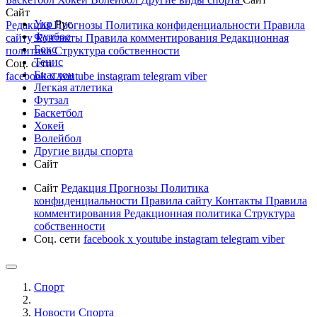
Сайт
Укр
Рус
Редакция
Прогнозы
Политика конфиденциальности
Правила
Футбол
сайту
Контакты
Правила комментирования
Редакционная
Бокс
политика
Структура собственности
Тенис
Соц. сети
Биатлон
facebook
x
youtube
instagram
telegram
viber
Легкая атлетика
Футзал
Баскетбол
Хокей
Волейбол
Другие виды спорта
Сайт
Сайт
Редакция
Прогнозы
Политика
конфиденциальности
Правила сайту
Контакты
Правила
комментирования
Редакционная политика
Структура
собственности
Соц. сети
facebook
x
youtube
instagram
telegram
viber
Спорт
Новости Cпорта