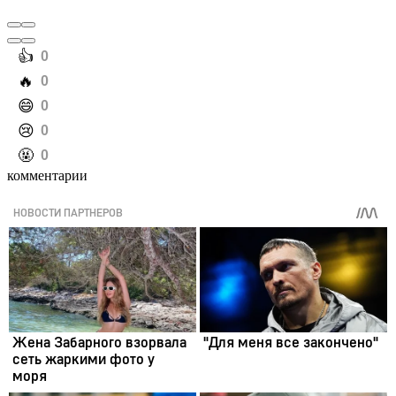
️👍
0
️🔥
0
️😄
0
️😢
0
️🤬
0
комментарии