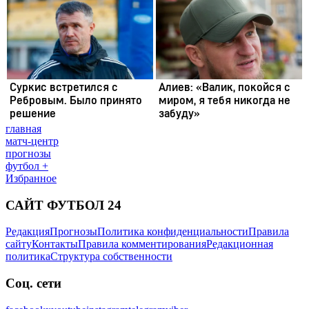
главная
матч-центр
прогнозы
футбол +
Избранное
САЙТ ФУТБОЛ 24
Редакция
Прогнозы
Политика конфиденциальности
Правила
сайту
Контакты
Правила комментирования
Редакционная
политика
Структура собственности
Соц. сети