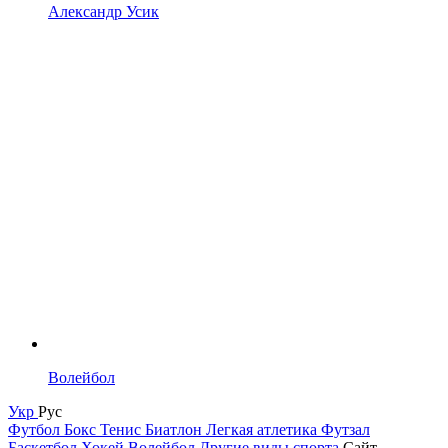
Александр Усик
Волейбол
Укр
Рус
Футбол
Бокс
Тенис
Биатлон
Легкая атлетика
Футзал
Баскетбол
Хокей
Волейбол
Другие виды спорта
Сайт