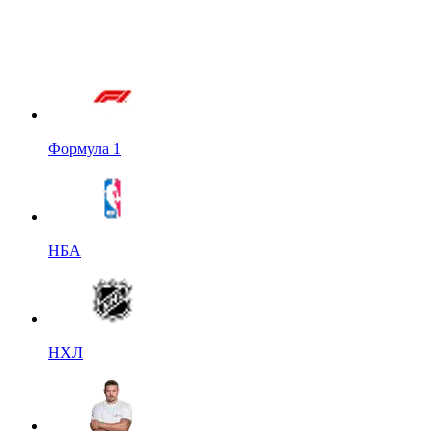
Формула 1
НБА
НХЛ