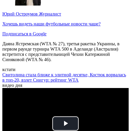
Юрий Остроумов
Журналист
Хочешь видеть наши футбольные новости чаще?
Подписаться в Google
Даяна Ястремская (WTA № 27), третья ракетка Украины, в
первом раунде турнира WTA 500 в Аделаиде (Австралия)
встретится с представительницей Чехии Катержиной
Синяковой (WTA № 46).
кстати
Свитолина стала ближе к элитной десятке, Костюк ворвалась
в топ-20, взлет Снигур: рейтинг WTA
видео дня
Play