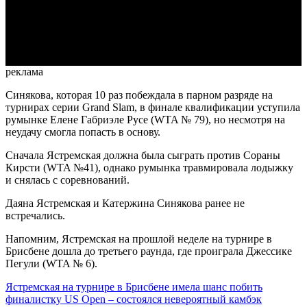
Video
реклама
Синякова, которая 10 раз побеждала в парном разряде на
турнирах серии Grand Slam, в финале квалификации уступила
румынке Елене Габриэле Русе (WTA № 79), но несмотря на
неудачу смогла попасть в основу.
Сначала Ястремская должна была сыграть против Сораны
Кирсти (WTA №41), однако румынка травмировала лодыжку
и снялась с соревнований.
Даяна Ястремская и Катержина Синякова ранее не
встречались.
Напомним, Ястремская на прошлой неделе на турнире в
Брисбене дошла до третьего раунда, где проиграла Джессике
Пегули (WTA № 6).
Ястремская на турнире в Брисбене имела шанс побить
финалистку US Open – состоялся невероятный камбэк