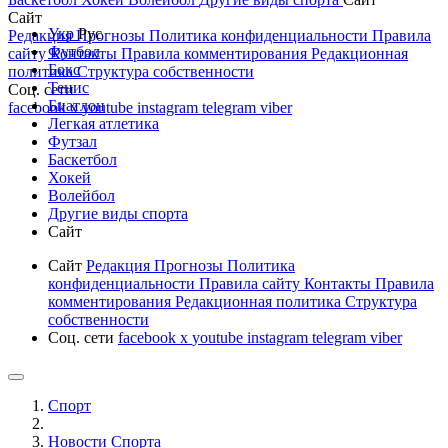
Сайт
Укр
Рус
Редакция
Прогнозы
Политика конфиденциальности
Правила
Футбол
сайту
Контакты
Правила комментирования
Редакционная
Бокс
политика
Структура собственности
Тенис
Соц. сети
Биатлон
facebook
x
youtube
instagram
telegram
viber
Легкая атлетика
Футзал
Баскетбол
Хокей
Волейбол
Другие виды спорта
Сайт
Сайт
Редакция
Прогнозы
Политика
конфиденциальности
Правила сайту
Контакты
Правила
комментирования
Редакционная политика
Структура
собственности
Соц. сети
facebook
x
youtube
instagram
telegram
viber
Спорт
Новости Cпорта