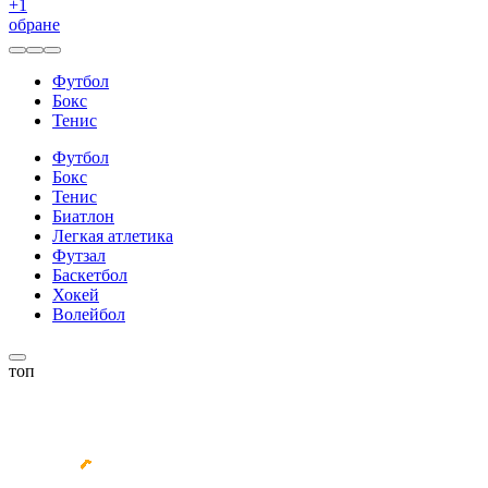
+
1
обране
Футбол
Бокс
Тенис
Футбол
Бокс
Тенис
Биатлон
Легкая атлетика
Футзал
Баскетбол
Хокей
Волейбол
топ