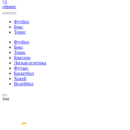
+
1
обране
Футбол
Бокс
Тенис
Футбол
Бокс
Тенис
Биатлон
Легкая атлетика
Футзал
Баскетбол
Хокей
Волейбол
топ