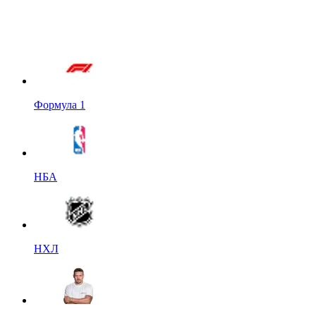
Формула 1
НБА
НХЛ