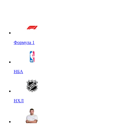
Формула 1
НБА
НХЛ