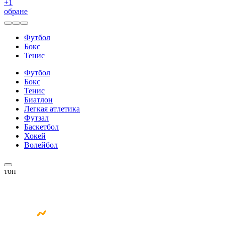
+
1
обране
Футбол
Бокс
Тенис
Футбол
Бокс
Тенис
Биатлон
Легкая атлетика
Футзал
Баскетбол
Хокей
Волейбол
топ