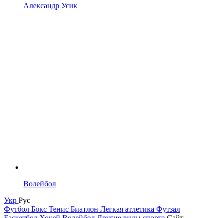
Александр Усик
Волейбол
Укр
Рус
Футбол
Бокс
Тенис
Биатлон
Легкая атлетика
Футзал
Баскетбол
Хокей
Волейбол
Другие виды спорта
Сайт