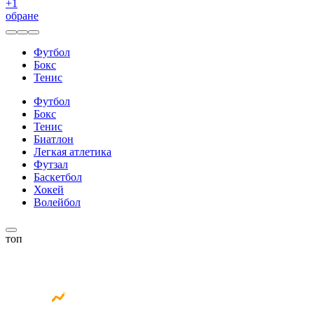
+
1
обране
Футбол
Бокс
Тенис
Футбол
Бокс
Тенис
Биатлон
Легкая атлетика
Футзал
Баскетбол
Хокей
Волейбол
топ