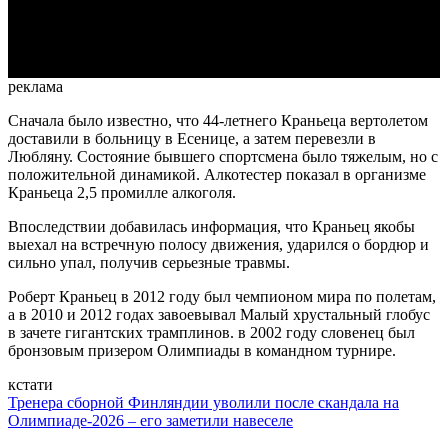
Video
реклама
Сначала было известно, что 44-летнего Краньеца вертолетом
доставили в больницу в Есенице, а затем перевезли в
Любляну. Состояние бывшего спортсмена было тяжелым, но с
положительной динамикой. Алкотестер показал в организме
Краньеца 2,5 промилле алкоголя.
Впоследствии добавилась информация, что Краньец якобы
выехал на встречную полосу движения, ударился о бордюр и
сильно упал, получив серьезные травмы.
Роберт Краньец в 2012 году был чемпионом мира по полетам,
а в 2010 и 2012 годах завоевывал Малый хрустальный глобус
в зачете гигантских трамплинов. в 2002 году словенец был
бронзовым призером Олимпиады в командном турнире.
кстати
Тренера сборной Финляндии уволили после скандала на
Олимпиаде-2026 – его заметили навеселе