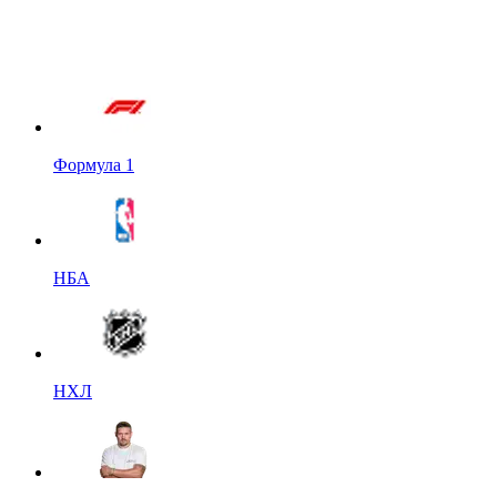
Формула 1
НБА
НХЛ