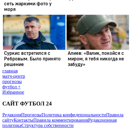
главная
матч-центр
прогнозы
футбол +
Избранное
САЙТ ФУТБОЛ 24
Редакция
Прогнозы
Политика конфиденциальности
Правила
сайту
Контакты
Правила комментирования
Редакционная
политика
Структура собственности