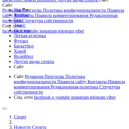
Сайт
Укр
Рус
Редакция
Прогнозы
Политика конфиденциальности
Правила
Футбол
сайту
Контакты
Правила комментирования
Редакционная
Бокс
политика
Структура собственности
Тенис
Соц. сети
Биатлон
facebook
x
youtube
instagram
telegram
viber
Легкая атлетика
Футзал
Баскетбол
Хокей
Волейбол
Другие виды спорта
Сайт
Сайт
Редакция
Прогнозы
Политика
конфиденциальности
Правила сайту
Контакты
Правила
комментирования
Редакционная политика
Структура
собственности
Соц. сети
facebook
x
youtube
instagram
telegram
viber
Спорт
Новости Cпорта