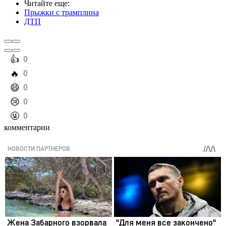
Читайте еще
:
Прыжки с трамплина
ДТП
️👍
0
️🔥
0
️😄
0
️😢
0
️🤬
0
комментарии