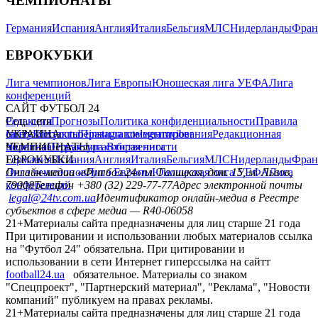
ЧЕМПИОНАТЫ
Германия
Испания
Англия
Италия
Бельгия
МЛС
Нидерланды
Фран
ЕВРОКУБКИ
Лига чемпионов
Лига Европы
Юношеская лига УЕФА
Лига
конференций
САЙТ ФУТБОЛ 24
Редакция
Соц. сети
Прогнозы
Политика конфиденциальности
Правила
сайту
facebook
УКРАИНА
Контакты
x
youtube
Правила комментирования
instagram
telegram
viber
Редакционная
политика
Украина
ЧЕМПИОНАТЫ
Первая лига
Структура собственности
Вторая лига
Германия
ЕВРОКУБКИ
Испания
Англия
Италия
Бельгия
МЛС
Нидерланды
Фран
Лига чемпионов
Онлайн-медиа «Футбол 24»
Лига Европы
пл. Галицкая, дом. 15, м. Львов,
Юношеская лига УЕФА
Лига
конференций
79008
Телефон +380 (32) 229-77-77
Адрес электронной почты
legal@24tv.com.ua
Идентификатор онлайн-медиа в Реестре
субъектов в сфере медиа — R40-06058
21+
Материалы сайта предназначены для лиц старше 21 года
При цитировании и использовании любых материалов ссылка
на "Футбол 24" обязательна. При цитировании и
использовании в сети Интернет гиперссылка на сайтт
football24.ua
обязательное. Материалы со знаком
"Спецпроект", "Партнерский материал", "Реклама", "Новости
компаний" публикуем на правах рекламы.
21+
Материалы сайта предназначены для лиц старше 21 года