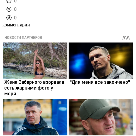
️😄
0
️😢
0
️🤬
0
комментарии