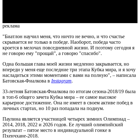
Video
реклама
"Биатлон научил меня, что ничто не вечно, и что счастье
скрывается не только в победе. Наоборот, победа часто
кроется в мелочах повседневной жизни. И поэтому сегодня я
не говорю ему "прощай", а говорю "спасибо".
Одна большая глава моей жизни медленно закрывается, но
впереди у меня еще последние три этапа Кубка мира, и я хочу
насладиться этими моментами с вами на полную", – написала
Батовская-Фиалкова в
Instagram
.
33-летняя Батовская-Фиалкова по итогам сезона-2018/19 была
в топ-6 общего зачета Кубка мира – ее самое высокое
карьерное достижение. Она не имеет в своем активе побед в
личных стартах, но 10 раз попадала на подиум.
Паулина является участницей четырех зимних Олимпиад –
2014, 2018, 2022 и 2026 годов. Ее лучший олимпийский
результат – пятое место в индивидуальной гонке в
Пхенчхане-2018.