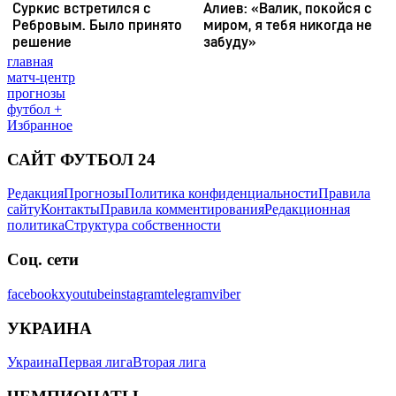
главная
матч-центр
прогнозы
футбол +
Избранное
САЙТ ФУТБОЛ 24
Редакция
Прогнозы
Политика конфиденциальности
Правила
сайту
Контакты
Правила комментирования
Редакционная
политика
Структура собственности
Соц. сети
facebook
x
youtube
instagram
telegram
viber
УКРАИНА
Украина
Первая лига
Вторая лига