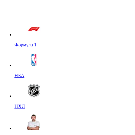
Формула 1
НБА
НХЛ