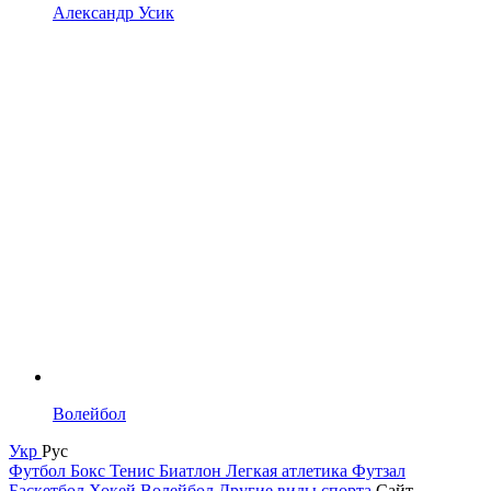
Александр Усик
Волейбол
Укр
Рус
Футбол
Бокс
Тенис
Биатлон
Легкая атлетика
Футзал
Баскетбол
Хокей
Волейбол
Другие виды спорта
Сайт