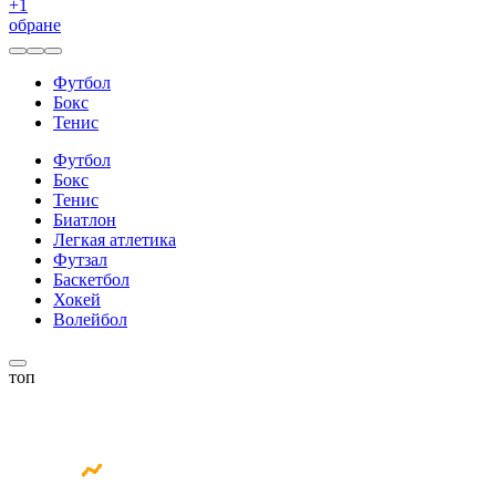
+
1
обране
Футбол
Бокс
Тенис
Футбол
Бокс
Тенис
Биатлон
Легкая атлетика
Футзал
Баскетбол
Хокей
Волейбол
топ