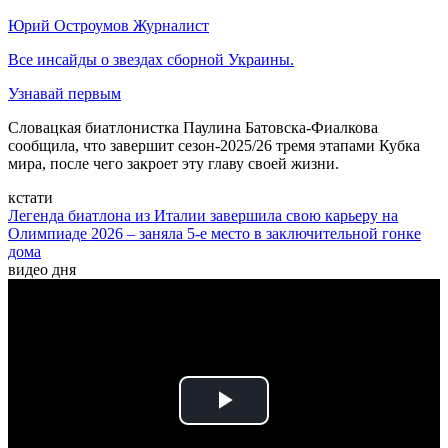
Юрий Остроумов
Журналист
Все инсайды о звездах сборной Украины.
Узнавай первым
Словацкая биатлонистка Паулина Батовска-Фиалкова
сообщила, что завершит сезон-2025/26 тремя этапами Кубка
мира, после чего закроет эту главу своей жизни.
кстати
Легенда биатлона из Италии завершила свою карьеру на
Олимпиаде 2026 – заняла 5-е место в заключительной гонке
дома
видео дня
Play