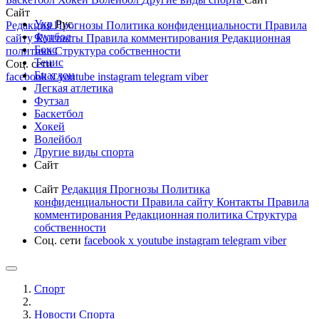
Сайт
Укр
Рус
Редакция
Прогнозы
Политика конфиденциальности
Правила
Футбол
сайту
Контакты
Правила комментирования
Редакционная
Бокс
политика
Структура собственности
Тенис
Соц. сети
Биатлон
facebook
x
youtube
instagram
telegram
viber
Легкая атлетика
Футзал
Баскетбол
Хокей
Волейбол
Другие виды спорта
Сайт
Сайт
Редакция
Прогнозы
Политика
конфиденциальности
Правила сайту
Контакты
Правила
комментирования
Редакционная политика
Структура
собственности
Соц. сети
facebook
x
youtube
instagram
telegram
viber
Спорт
Новости Cпорта