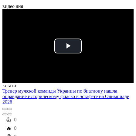
видео дня
Play
Video
кстати
Тренер мужской команды Украины по биатлону нашла
оправдание историческому фиаско в эстафете на Олимпиаде
2026
️👍
0
️🔥
0