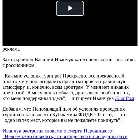
Play
Video
реклама
Зато украинец Василий Иванчук категорически не согласился
с россиянином.
"Как мне условия турнира? Прекрасно, все прекрасно. Я
просто хочу поблагодарить организаторов за правильную
атмосферу, и, конечно, всем арбитрам. У меня нет никаких
претензий. Я могу лишь поблагодарить всех, особенно тех,
кто меня поддерживал здесь", – цитирует Иванчука
First Post
.
Добавим, что Непомнящий ныл об условиях проведения
турнира и заявлял, что Кубок мира ФИДЕ 2025 года – это
"одно из тех мест, которые вы не пожалеете покинуть".
Иванчук растрогал словами о смерти Народицкого:
"Невозможно поверить, что я видел его в последний раз в