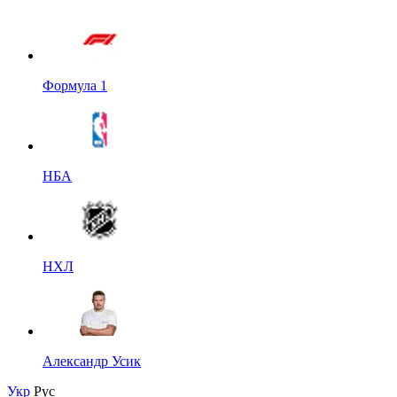
Формула 1
НБА
НХЛ
Александр Усик
Укр
Рус