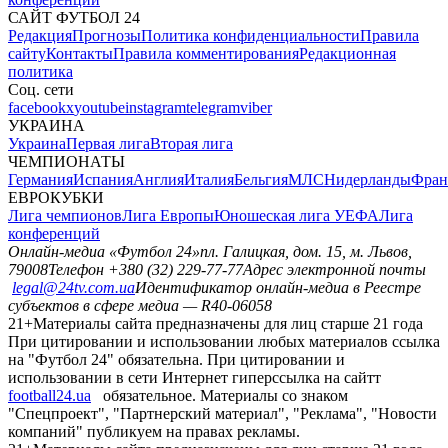
САЙТ ФУТБОЛ 24
Редакция
Прогнозы
Политика конфиденциальности
Правила
сайту
Контакты
Правила комментирования
Редакционная
политика
Соц. сети
facebook
x
youtube
instagram
telegram
viber
УКРАИНА
Украина
Первая лига
Вторая лига
ЧЕМПИОНАТЫ
Германия
Испания
Англия
Италия
Бельгия
МЛС
Нидерланды
Фран
ЕВРОКУБКИ
Лига чемпионов
Лига Европы
Юношеская лига УЕФА
Лига
конференций
Онлайн-медиа «Футбол 24»
пл. Галицкая, дом. 15, м. Львов,
79008
Телефон +380 (32) 229-77-77
Адрес электронной почты
legal@24tv.com.ua
Идентификатор онлайн-медиа в Реестре
субъектов в сфере медиа — R40-06058
21+
Материалы сайта предназначены для лиц старше 21 года
При цитировании и использовании любых материалов ссылка
на "Футбол 24" обязательна. При цитировании и
использовании в сети Интернет гиперссылка на сайтт
football24.ua
обязательное. Материалы со знаком
"Спецпроект", "Партнерский материал", "Реклама", "Новости
компаний" публикуем на правах рекламы.