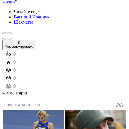
жизни"
Читайте еще
:
Василий Иванчук
Шахматы
0
Комментировать
️👍
0
️🔥
0
️😄
0
️😢
0
️🤬
0
комментарии