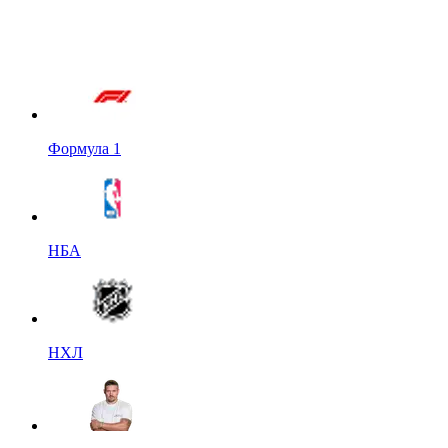
Формула 1
НБА
НХЛ