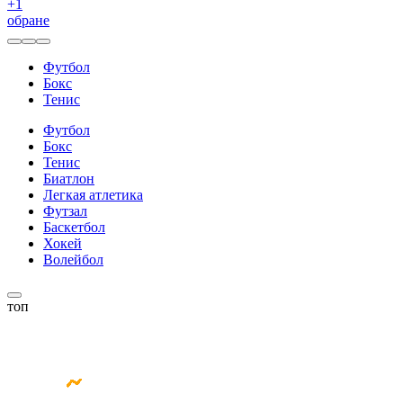
+
1
обране
Футбол
Бокс
Тенис
Футбол
Бокс
Тенис
Биатлон
Легкая атлетика
Футзал
Баскетбол
Хокей
Волейбол
топ