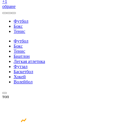
+
1
обране
Футбол
Бокс
Тенис
Футбол
Бокс
Тенис
Биатлон
Легкая атлетика
Футзал
Баскетбол
Хокей
Волейбол
топ