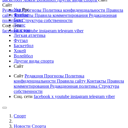
Сайт
Укр
Рус
Редакция
Прогнозы
Политика конфиденциальности
Правила
Футбол
сайту
Контакты
Правила комментирования
Редакционная
Бокс
политика
Структура собственности
Тенис
Соц. сети
Биатлон
facebook
x
youtube
instagram
telegram
viber
Легкая атлетика
Футзал
Баскетбол
Хокей
Волейбол
Другие виды спорта
Сайт
Сайт
Редакция
Прогнозы
Политика
конфиденциальности
Правила сайту
Контакты
Правила
комментирования
Редакционная политика
Структура
собственности
Соц. сети
facebook
x
youtube
instagram
telegram
viber
Спорт
Новости Cпорта