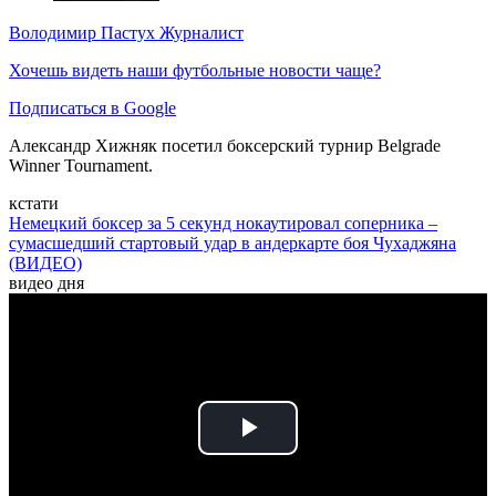
Володимир Пастух
Журналист
Хочешь видеть наши футбольные новости чаще?
Подписаться в Google
Александр Хижняк посетил боксерский турнир Belgrade
Winner Tournament.
кстати
Немецкий боксер за 5 секунд нокаутировал соперника –
сумасшедший стартовый удар в андеркарте боя Чухаджяна
(ВИДЕО)
видео дня
Play