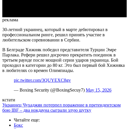
Video
реклама
30-летний украинец, который в марте дебютировал в
профессиональном ринге, решил принять участие в
любительском соревновании в Сербии.
В Белграде Хижняк победил представителя Турции Эмре
Парлака. Рефери решил досрочно прекратить поединок в
третьем раунде после мощной серии ударов украинца. Бой
проходил в категории до 80 кг. Это был первый бой Хижняка
в любителях со времен Олимпиады.
pic.twitter.com/3QUYEXC8gv
— Boxing Security (@BoxingSecuy7)
May 15, 2026
кстати
Украинец Чухаджян потерпел поражение в претендентском
бою IBF – два нокдауна сыграли злую шутку
Читайте еще
:
Бокс