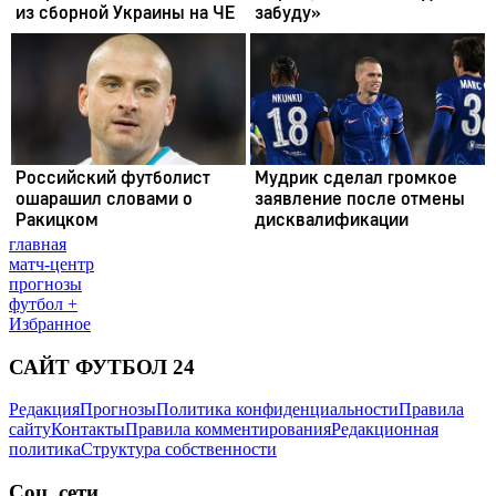
главная
матч-центр
прогнозы
футбол +
Избранное
САЙТ ФУТБОЛ 24
Редакция
Прогнозы
Политика конфиденциальности
Правила
сайту
Контакты
Правила комментирования
Редакционная
политика
Структура собственности
Соц. сети