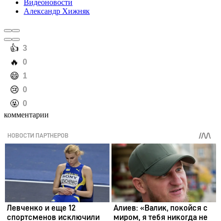
Видеоновости
Александр Хижняк
️👍
3
️🔥
0
️😄
1
️😢
0
️🤬
0
комментарии