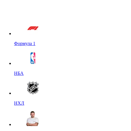
Формула 1
НБА
НХЛ