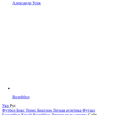
Александр Усик
Волейбол
Укр
Рус
Футбол
Бокс
Тенис
Биатлон
Легкая атлетика
Футзал
Баскетбол
Хокей
Волейбол
Другие виды спорта
Сайт