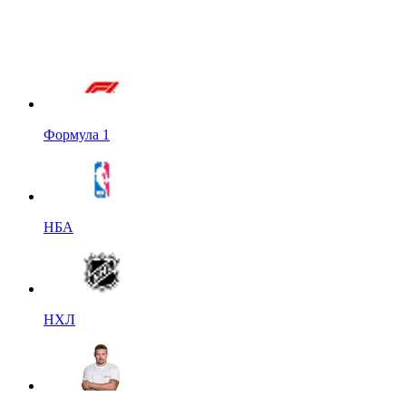
Формула 1
НБА
НХЛ