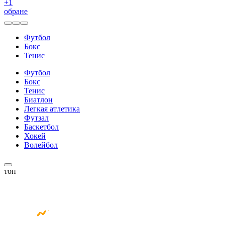
+
1
обране
Футбол
Бокс
Тенис
Футбол
Бокс
Тенис
Биатлон
Легкая атлетика
Футзал
Баскетбол
Хокей
Волейбол
топ