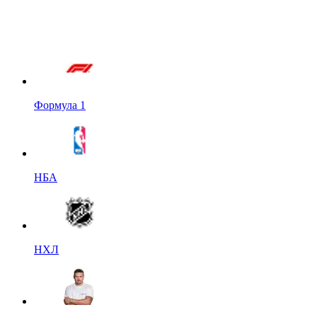
Формула 1
НБА
НХЛ