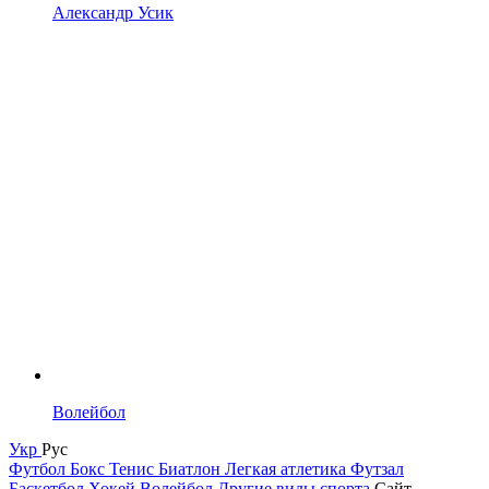
Александр Усик
Волейбол
Укр
Рус
Футбол
Бокс
Тенис
Биатлон
Легкая атлетика
Футзал
Баскетбол
Хокей
Волейбол
Другие виды спорта
Сайт