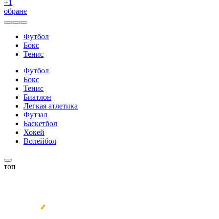
+
1
обране
Футбол
Бокс
Тенис
Футбол
Бокс
Тенис
Биатлон
Легкая атлетика
Футзал
Баскетбол
Хокей
Волейбол
топ