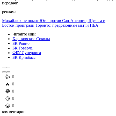
передачу.
реклама
Михайлюк не помог Юте против Сан-Антонио, Шульга и
Бостон проиграли Торонто: предсезонные матчи НБА
Читайте еще
:
Харьковские Соколы
БК Ровно
БК Говерла
ФБУ Суперлига
БК Кривбасс
️👍
0
️🔥
0
️😄
0
️😢
0
️🤬
0
комментарии