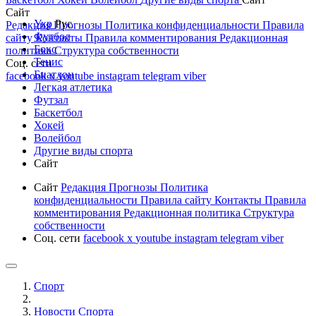
Сайт
Укр
Рус
Редакция
Прогнозы
Политика конфиденциальности
Правила
Футбол
сайту
Контакты
Правила комментирования
Редакционная
Бокс
политика
Структура собственности
Тенис
Соц. сети
Биатлон
facebook
x
youtube
instagram
telegram
viber
Легкая атлетика
Футзал
Баскетбол
Хокей
Волейбол
Другие виды спорта
Сайт
Сайт
Редакция
Прогнозы
Политика
конфиденциальности
Правила сайту
Контакты
Правила
комментирования
Редакционная политика
Структура
собственности
Соц. сети
facebook
x
youtube
instagram
telegram
viber
Спорт
Новости Cпорта