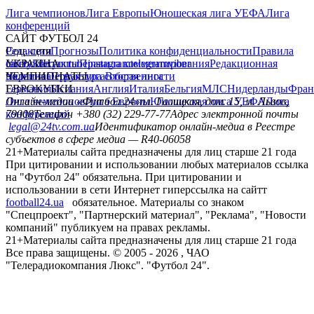
Лига чемпионов
Лига Европы
Юношеская лига УЕФА
Лига
конференций
САЙТ ФУТБОЛ 24
Редакция
Соц. сети
Прогнозы
Политика конфиденциальности
Правила
сайту
facebook
УКРАИНА
Контакты
x
youtube
Правила комментирования
instagram
telegram
viber
Редакционная
политика
Украина
ЧЕМПИОНАТЫ
Первая лига
Структура собственности
Вторая лига
Германия
ЕВРОКУБКИ
Испания
Англия
Италия
Бельгия
МЛС
Нидерланды
Фран
Лига чемпионов
Онлайн-медиа «Футбол 24»
Лига Европы
пл. Галицкая, дом. 15, м. Львов,
Юношеская лига УЕФА
Лига
конференций
79008
Телефон +380 (32) 229-77-77
Адрес электронной почты
legal@24tv.com.ua
Идентификатор онлайн-медиа в Реестре
субъектов в сфере медиа — R40-06058
21+
Материалы сайта предназначены для лиц старше 21 года
При цитировании и использовании любых материалов ссылка
на "Футбол 24" обязательна. При цитировании и
использовании в сети Интернет гиперссылка на сайтт
football24.ua
обязательное. Материалы со знаком
"Спецпроект", "Партнерский материал", "Реклама", "Новости
компаний" публикуем на правах рекламы.
21+
Материалы сайта предназначены для лиц старше 21 года
Все права защищены. © 2005 -
2026
, ЧАО
"Телерадиокомпания Люкс". "Футбол 24".