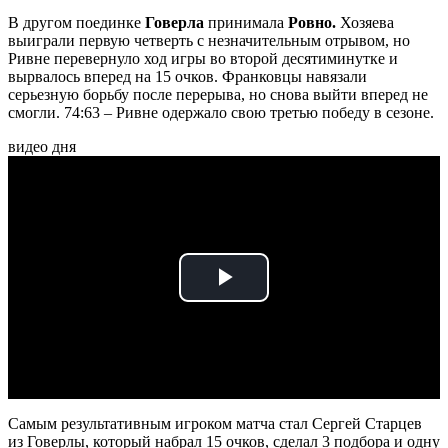
В другом поединке
Говерла
принимала
Ровно.
Хозяева
выиграли первую четверть с незначительным отрывом, но
Ривне перевернуло ход игры во второй десятиминутке и
вырвалось вперед на 15 очков. Франковцы навязали
серьезную борьбу после перерыва, но снова выйти вперед не
смогли. 74:63 –
Ривне одержало свою третью победу в сезоне.
видео дня
Play
Video
Самым результативным игроком матча стал Сергей Старцев
из Говерлы, который набрал 15 очков, сделал 3 подбора и одну