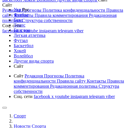
Сайт
Укр
Рус
Редакция
Прогнозы
Политика конфиденциальности
Правила
Футбол
сайту
Контакты
Правила комментирования
Редакционная
Бокс
политика
Структура собственности
Тенис
Соц. сети
Биатлон
facebook
x
youtube
instagram
telegram
viber
Легкая атлетика
Футзал
Баскетбол
Хокей
Волейбол
Другие виды спорта
Сайт
Сайт
Редакция
Прогнозы
Политика
конфиденциальности
Правила сайту
Контакты
Правила
комментирования
Редакционная политика
Структура
собственности
Соц. сети
facebook
x
youtube
instagram
telegram
viber
Спорт
Новости Cпорта