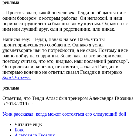
реклама
– Просто я знаю, какой он человек. Тедди не общается ни с
одним боксером, с которым работал. Он неплохой, и наш
период сотрудничества был по-своему крутым. Однако ты с
ним или лучший друг, сын и родственник, или никак.
Написал ему: "Тедди, я знаю на все 100%, что ты
проигнорируешь это сообщение. Однако я устал
удовлетворять чьи-то потребности, а не свои. Поэтому я все
равно пойду на спарринги. Знаю, как ты это воспримешь,
поэтому считаю, что это, видимо, наш последний разговор".
Он прочитал и, конечно, не ответил, – сказал Гвоздик в
интервью конечно не ответил сказал Гвоздик в интервью
Sport-Ехргеѕѕ.
реклама
Отметим, что Тедди Атлас был тренером Александра Гвоздика
в 2018-2019 гг.
Усик рассказал, когда может состояться его следующий бой
Читайте еще
:
Бокс
Александр Гвоздик