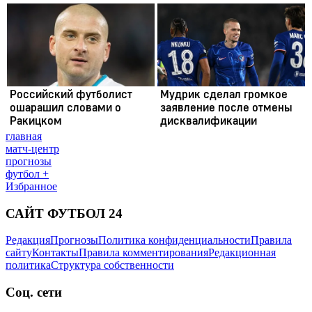
главная
матч-центр
прогнозы
футбол +
Избранное
САЙТ ФУТБОЛ 24
Редакция
Прогнозы
Политика конфиденциальности
Правила
сайту
Контакты
Правила комментирования
Редакционная
политика
Структура собственности
Соц. сети