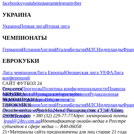
facebook
x
youtube
instagram
telegram
viber
УКРАИНА
Украина
Первая лига
Вторая лига
ЧЕМПИОНАТЫ
Германия
Испания
Англия
Италия
Бельгия
МЛС
Нидерланды
Фран
ЕВРОКУБКИ
Лига чемпионов
Лига Европы
Юношеская лига УЕФА
Лига
конференций
САЙТ ФУТБОЛ 24
Редакция
Соц. сети
Прогнозы
Политика конфиденциальности
Правила
сайту
facebook
УКРАИНА
Контакты
x
youtube
Правила комментирования
instagram
telegram
viber
Редакционная
политика
Украина
ЧЕМПИОНАТЫ
Первая лига
Структура собственности
Вторая лига
Германия
ЕВРОКУБКИ
Испания
Англия
Италия
Бельгия
МЛС
Нидерланды
Фран
Лига чемпионов
Онлайн-медиа «Футбол 24»
Лига Европы
пл. Галицкая, дом. 15, м. Львов,
Юношеская лига УЕФА
Лига
конференций
79008
Телефон +380 (32) 229-77-77
Адрес электронной почты
legal@24tv.com.ua
Идентификатор онлайн-медиа в Реестре
субъектов в сфере медиа — R40-06058
21+
Материалы сайта предназначены для лиц старше 21 года