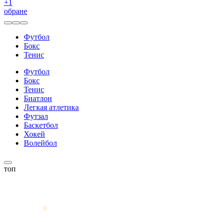
+
1
обране
Футбол
Бокс
Тенис
Футбол
Бокс
Тенис
Биатлон
Легкая атлетика
Футзал
Баскетбол
Хокей
Волейбол
топ