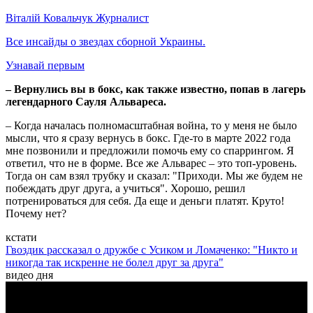
Віталій Ковальчук
Журналист
Все инсайды о звездах сборной Украины.
Узнавай первым
– Вернулись вы в бокс, как также известно, попав в лагерь
легендарного Сауля Альвареса.
– Когда началась полномасштабная война, то у меня не было
мысли, что я сразу вернусь в бокс. Где-то в марте 2022 года
мне позвонили и предложили помочь ему со спаррингом. Я
ответил, что не в форме. Все же Альварес – это топ-уровень.
Тогда он сам взял трубку и сказал: "Приходи. Мы же будем не
побеждать друг друга, а учиться". Хорошо, решил
потренироваться для себя. Да еще и деньги платят. Круто!
Почему нет?
кстати
Гвоздик рассказал о дружбе с Усиком и Ломаченко: "Никто и
никогда так искренне не болел друг за друга"
видео дня