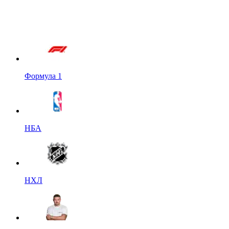
Формула 1
НБА
НХЛ