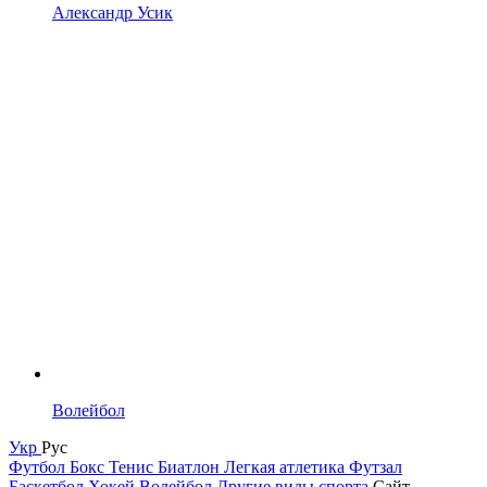
Александр Усик
Волейбол
Укр
Рус
Футбол
Бокс
Тенис
Биатлон
Легкая атлетика
Футзал
Баскетбол
Хокей
Волейбол
Другие виды спорта
Сайт