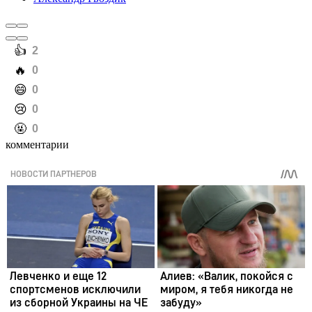
️👍
2
️🔥
0
️😄
0
️😢
0
️🤬
0
комментарии