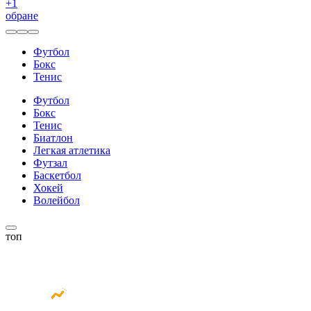
+
1
обране
Футбол
Бокс
Тенис
Футбол
Бокс
Тенис
Биатлон
Легкая атлетика
Футзал
Баскетбол
Хокей
Волейбол
топ