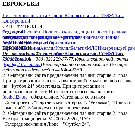
ЕВРОКУБКИ
Лига чемпионов
Лига Европы
Юношеская лига УЕФА
Лига
конференций
САЙТ ФУТБОЛ 24
Редакция
Соц. сети
Прогнозы
Политика конфиденциальности
Правила
сайту
facebook
УКРАИНА
Контакты
x
youtube
Правила комментирования
instagram
telegram
viber
Редакционная
политика
Украина
ЧЕМПИОНАТЫ
Первая лига
Структура собственности
Вторая лига
Германия
ЕВРОКУБКИ
Испания
Англия
Италия
Бельгия
МЛС
Нидерланды
Фран
Лига чемпионов
Онлайн-медиа «Футбол 24»
Лига Европы
пл. Галицкая, дом. 15, м. Львов,
Юношеская лига УЕФА
Лига
конференций
79008
Телефон +380 (32) 229-77-77
Адрес электронной почты
legal@24tv.com.ua
Идентификатор онлайн-медиа в Реестре
субъектов в сфере медиа — R40-06058
21+
Материалы сайта предназначены для лиц старше 21 года
При цитировании и использовании любых материалов ссылка
на "Футбол 24" обязательна. При цитировании и
использовании в сети Интернет гиперссылка на сайтт
football24.ua
обязательное. Материалы со знаком
"Спецпроект", "Партнерский материал", "Реклама", "Новости
компаний" публикуем на правах рекламы.
21+
Материалы сайта предназначены для лиц старше 21 года
Все права защищены. © 2005 -
2026
, ЧАО
"Телерадиокомпания Люкс". "Футбол 24".