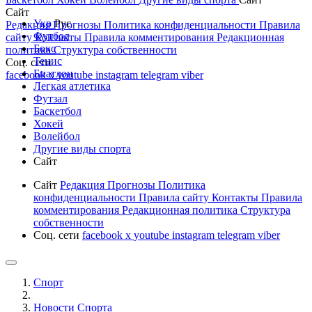
Сайт
Укр
Рус
Редакция
Прогнозы
Политика конфиденциальности
Правила
Футбол
сайту
Контакты
Правила комментирования
Редакционная
Бокс
политика
Структура собственности
Тенис
Соц. сети
Биатлон
facebook
x
youtube
instagram
telegram
viber
Легкая атлетика
Футзал
Баскетбол
Хокей
Волейбол
Другие виды спорта
Сайт
Сайт
Редакция
Прогнозы
Политика
конфиденциальности
Правила сайту
Контакты
Правила
комментирования
Редакционная политика
Структура
собственности
Соц. сети
facebook
x
youtube
instagram
telegram
viber
Спорт
Новости Cпорта