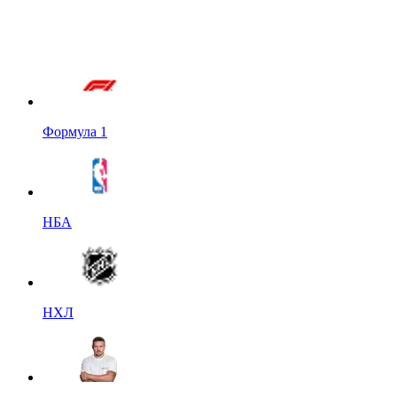
Формула 1
НБА
НХЛ