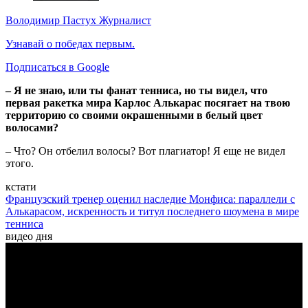
Володимир Пастух
Журналист
Узнавай о победах первым.
Подписаться в Google
– Я не знаю, или ты фанат тенниса, но ты видел, что
первая ракетка мира Карлос Алькарас посягает на твою
территорию со своими окрашенными в белый цвет
волосами?
– Что? Он отбелил волосы? Вот плагиатор! Я еще не видел
этого.
кстати
Французский тренер оценил наследие Монфиса: параллели с
Алькарасом, искренность и титул последнего шоумена в мире
тенниса
видео дня