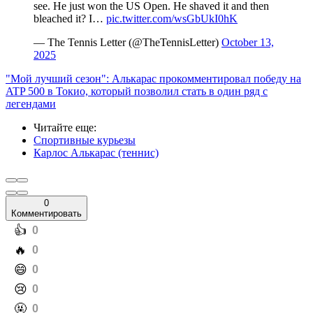
see. He just won the US Open. He shaved it and then
bleached it? I…
pic.twitter.com/wsGbUkI0hK
— The Tennis Letter (@TheTennisLetter)
October 13,
2025
"Мой лучший сезон": Алькарас прокомментировал победу на
ATP 500 в Токио, который позволил стать в один ряд с
легендами
Читайте еще
:
Спортивные курьезы
Карлос Алькарас (теннис)
0
Комментировать
️👍
0
️🔥
0
️😄
0
️😢
0
️🤬
0