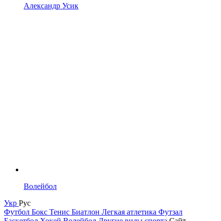
Александр Усик
Волейбол
Укр
Рус
Футбол
Бокс
Тенис
Биатлон
Легкая атлетика
Футзал
Баскетбол
Хокей
Волейбол
Другие виды спорта
Сайт