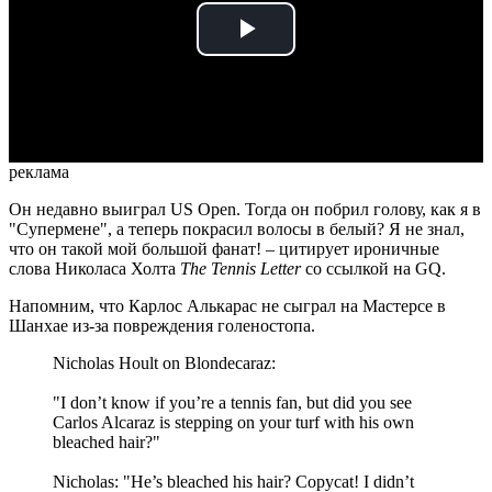
Play
Video
реклама
Он недавно выиграл US Open. Тогда он побрил голову, как я в
"Супермене", а теперь покрасил волосы в белый? Я не знал,
что он такой мой большой фанат! – цитирует ироничные
слова Николаса Холта
The Tennis Letter
со ссылкой на GQ.
Напомним, что Карлос Алькарас не сыграл на Мастерсе в
Шанхае из-за повреждения голеностопа.
Nicholas Hoult on Blondecaraz:
"I don’t know if you’re a tennis fan, but did you see
Carlos Alcaraz is stepping on your turf with his own
bleached hair?"
Nicholas: "He’s bleached his hair? Copycat! I didn’t