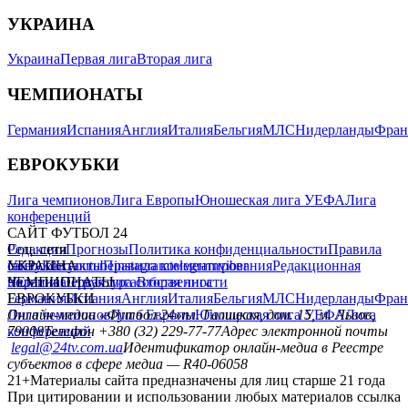
УКРАИНА
Украина
Первая лига
Вторая лига
ЧЕМПИОНАТЫ
Германия
Испания
Англия
Италия
Бельгия
МЛС
Нидерланды
Фран
ЕВРОКУБКИ
Лига чемпионов
Лига Европы
Юношеская лига УЕФА
Лига
конференций
САЙТ ФУТБОЛ 24
Редакция
Соц. сети
Прогнозы
Политика конфиденциальности
Правила
сайту
facebook
УКРАИНА
Контакты
x
youtube
Правила комментирования
instagram
telegram
viber
Редакционная
политика
Украина
ЧЕМПИОНАТЫ
Первая лига
Структура собственности
Вторая лига
Германия
ЕВРОКУБКИ
Испания
Англия
Италия
Бельгия
МЛС
Нидерланды
Фран
Лига чемпионов
Онлайн-медиа «Футбол 24»
Лига Европы
пл. Галицкая, дом. 15, м. Львов,
Юношеская лига УЕФА
Лига
конференций
79008
Телефон +380 (32) 229-77-77
Адрес электронной почты
legal@24tv.com.ua
Идентификатор онлайн-медиа в Реестре
субъектов в сфере медиа — R40-06058
21+
Материалы сайта предназначены для лиц старше 21 года
При цитировании и использовании любых материалов ссылка