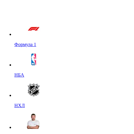
Формула 1
НБА
НХЛ