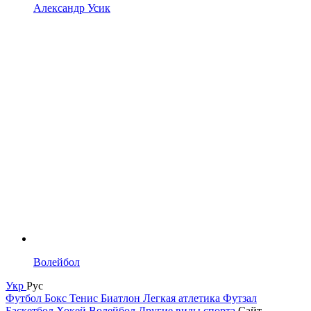
Александр Усик
Волейбол
Укр
Рус
Футбол
Бокс
Тенис
Биатлон
Легкая атлетика
Футзал
Баскетбол
Хокей
Волейбол
Другие виды спорта
Сайт