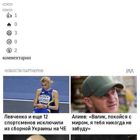
️👍
1
️🔥
0
️😄
3
️😢
0
️🤬
2
комментарии