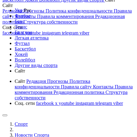
Сайт
Укр
Рус
Редакция
Прогнозы
Политика конфиденциальности
Правила
Футбол
сайту
Контакты
Правила комментирования
Редакционная
Бокс
политика
Структура собственности
Тенис
Соц. сети
Биатлон
facebook
x
youtube
instagram
telegram
viber
Легкая атлетика
Футзал
Баскетбол
Хокей
Волейбол
Другие виды спорта
Сайт
Сайт
Редакция
Прогнозы
Политика
конфиденциальности
Правила сайту
Контакты
Правила
комментирования
Редакционная политика
Структура
собственности
Соц. сети
facebook
x
youtube
instagram
telegram
viber
Спорт
Новости Cпорта