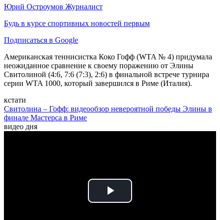
Юрий Остроумов
Журналист
Будь в курсе спортивных новостей первым
Подписаться в Google
Американская теннисистка Коко Гофф (WTA № 4) придумала
неожиданное сравнение к своему поражению от Элины
Свитолиной (4:6, 7:6 (7:3), 2:6) в финальной встрече турнира
серии WTA 1000, который завершился в Риме (Италия).
кстати
Свитолина – Гофф: видеообзор невероятной победы Элины в
финале Мастерса в Риме
видео дня
Play