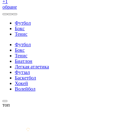
+
1
обране
Футбол
Бокс
Тенис
Футбол
Бокс
Тенис
Биатлон
Легкая атлетика
Футзал
Баскетбол
Хокей
Волейбол
топ