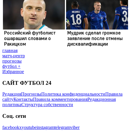
главная
матч-центр
прогнозы
футбол +
Избранное
САЙТ ФУТБОЛ 24
Редакция
Прогнозы
Политика конфиденциальности
Правила
сайту
Контакты
Правила комментирования
Редакционная
политика
Структура собственности
Соц. сети
facebook
x
youtube
instagram
telegram
viber