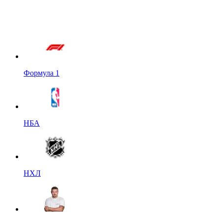
Формула 1
НБА
НХЛ