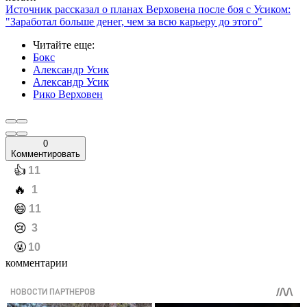
Источник рассказал о планах Верховена после боя с Усиком:
"Заработал больше денег, чем за всю карьеру до этого"
Читайте еще
:
Бокс
Александр Усик
Александр Усик
Рико Верховен
0
Комментировать
️👍
11
️🔥
1
️😄
11
️😢
3
️🤬
10
комментарии