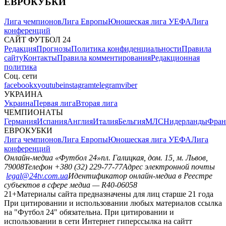
ЕВРОКУБКИ
Лига чемпионов
Лига Европы
Юношеская лига УЕФА
Лига
конференций
САЙТ ФУТБОЛ 24
Редакция
Прогнозы
Политика конфиденциальности
Правила
сайту
Контакты
Правила комментирования
Редакционная
политика
Соц. сети
facebook
x
youtube
instagram
telegram
viber
УКРАИНА
Украина
Первая лига
Вторая лига
ЧЕМПИОНАТЫ
Германия
Испания
Англия
Италия
Бельгия
МЛС
Нидерланды
Фран
ЕВРОКУБКИ
Лига чемпионов
Лига Европы
Юношеская лига УЕФА
Лига
конференций
Онлайн-медиа «Футбол 24»
пл. Галицкая, дом. 15, м. Львов,
79008
Телефон +380 (32) 229-77-77
Адрес электронной почты
legal@24tv.com.ua
Идентификатор онлайн-медиа в Реестре
субъектов в сфере медиа — R40-06058
21+
Материалы сайта предназначены для лиц старше 21 года
При цитировании и использовании любых материалов ссылка
на "Футбол 24" обязательна. При цитировании и
использовании в сети Интернет гиперссылка на сайтт