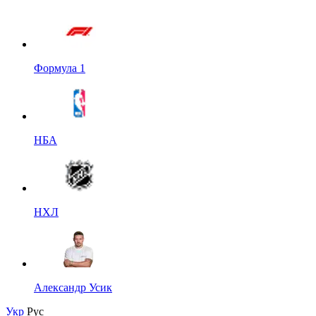
Формула 1
НБА
НХЛ
Александр Усик
Укр
Рус