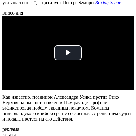
услышал гонга", – цитирует Питера Фьюри
Boxing Scene
.
видео дня
Play
Video
Как известно, поединок Александра Усика против Рико
Верховена был остановлен в 11-м раунде – рефери
зафиксировал победу украинца нокаутом. Команда
нидерландского кикбоксера не согласилась с решением судьи
и подала протест на его действия.
реклама
кстати