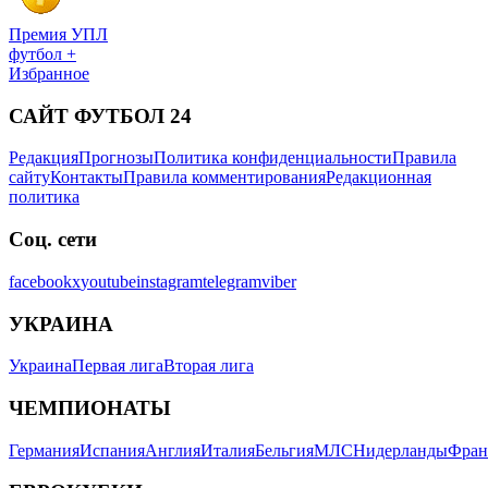
Премия УПЛ
футбол +
Избранное
САЙТ ФУТБОЛ 24
Редакция
Прогнозы
Политика конфиденциальности
Правила
сайту
Контакты
Правила комментирования
Редакционная
политика
Соц. сети
facebook
x
youtube
instagram
telegram
viber
УКРАИНА
Украина
Первая лига
Вторая лига
ЧЕМПИОНАТЫ
Германия
Испания
Англия
Италия
Бельгия
МЛС
Нидерланды
Фран