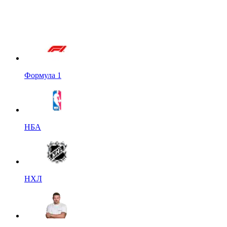
Формула 1
НБА
НХЛ