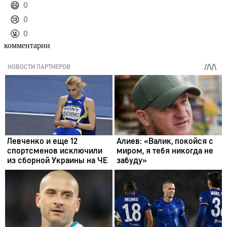
️😄
0
️😢
0
️🤬
0
комментарии