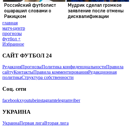
главная
матч-центр
прогнозы
футбол +
Избранное
САЙТ ФУТБОЛ 24
Редакция
Прогнозы
Политика конфиденциальности
Правила
сайту
Контакты
Правила комментирования
Редакционная
политика
Структура собственности
Соц. сети
facebook
x
youtube
instagram
telegram
viber
УКРАИНА
Украина
Первая лига
Вторая лига