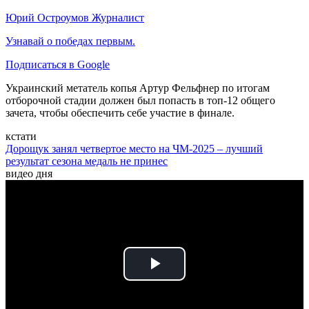
Юрий Остроумов
Журналист
Узнавай о победах первым.
Подписаться в Google
Украинский метатель копья Артур Фельфнер по итогам
отборочной стадии должен был попасть в топ-12 общего
зачета, чтобы обеспечить себе участие в финале.
кстати
Дорощук занял четвертое место на ЧМ-2025 – лучший
результат сезона медаль не принес
видео дня
Play