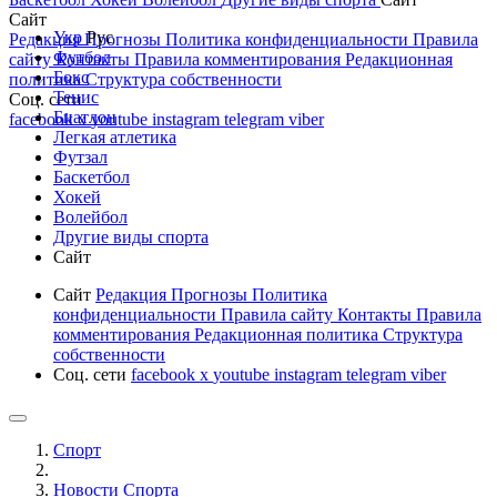
Сайт
Укр
Рус
Редакция
Прогнозы
Политика конфиденциальности
Правила
Футбол
сайту
Контакты
Правила комментирования
Редакционная
Бокс
политика
Структура собственности
Тенис
Соц. сети
Биатлон
facebook
x
youtube
instagram
telegram
viber
Легкая атлетика
Футзал
Баскетбол
Хокей
Волейбол
Другие виды спорта
Сайт
Сайт
Редакция
Прогнозы
Политика
конфиденциальности
Правила сайту
Контакты
Правила
комментирования
Редакционная политика
Структура
собственности
Соц. сети
facebook
x
youtube
instagram
telegram
viber
Спорт
Новости Cпорта