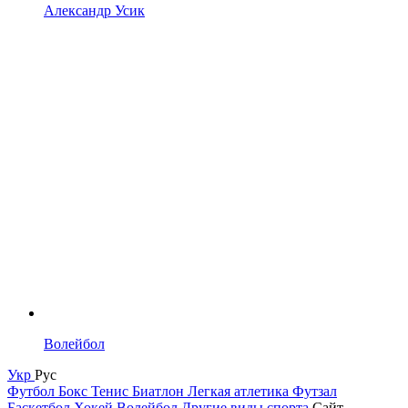
Александр Усик
Волейбол
Укр
Рус
Футбол
Бокс
Тенис
Биатлон
Легкая атлетика
Футзал
Баскетбол
Хокей
Волейбол
Другие виды спорта
Сайт