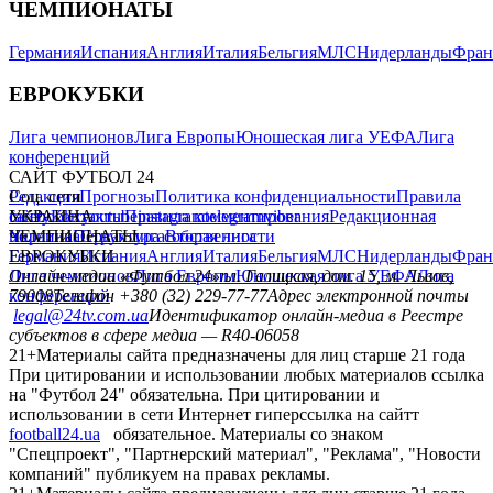
ЧЕМПИОНАТЫ
Германия
Испания
Англия
Италия
Бельгия
МЛС
Нидерланды
Фран
ЕВРОКУБКИ
Лига чемпионов
Лига Европы
Юношеская лига УЕФА
Лига
конференций
САЙТ ФУТБОЛ 24
Редакция
Соц. сети
Прогнозы
Политика конфиденциальности
Правила
сайту
facebook
УКРАИНА
Контакты
x
youtube
Правила комментирования
instagram
telegram
viber
Редакционная
политика
Украина
ЧЕМПИОНАТЫ
Первая лига
Структура собственности
Вторая лига
Германия
ЕВРОКУБКИ
Испания
Англия
Италия
Бельгия
МЛС
Нидерланды
Фран
Лига чемпионов
Онлайн-медиа «Футбол 24»
Лига Европы
пл. Галицкая, дом. 15, м. Львов,
Юношеская лига УЕФА
Лига
конференций
79008
Телефон +380 (32) 229-77-77
Адрес электронной почты
legal@24tv.com.ua
Идентификатор онлайн-медиа в Реестре
субъектов в сфере медиа — R40-06058
21+
Материалы сайта предназначены для лиц старше 21 года
При цитировании и использовании любых материалов ссылка
на "Футбол 24" обязательна. При цитировании и
использовании в сети Интернет гиперссылка на сайтт
football24.ua
обязательное. Материалы со знаком
"Спецпроект", "Партнерский материал", "Реклама", "Новости
компаний" публикуем на правах рекламы.