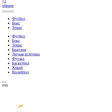
+
1
обране
Футбол
Бокс
Тенис
Футбол
Бокс
Тенис
Биатлон
Легкая атлетика
Футзал
Баскетбол
Хокей
Волейбол
топ