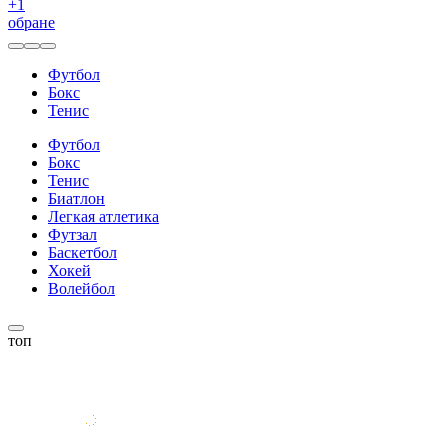
+
1
обране
Футбол
Бокс
Тенис
Футбол
Бокс
Тенис
Биатлон
Легкая атлетика
Футзал
Баскетбол
Хокей
Волейбол
топ