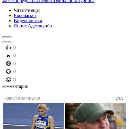
матче определили первого финалиста турнира
Читайте еще
:
Евробаскет
Видеоновости
Яннис Адетокунбо
️👍
0
️🔥
0
️😄
0
️😢
0
️🤬
0
комментарии