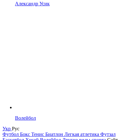
Александр Усик
Волейбол
Укр
Рус
Футбол
Бокс
Тенис
Биатлон
Легкая атлетика
Футзал
Баскетбол
Хокей
Волейбол
Другие виды спорта
Сайт