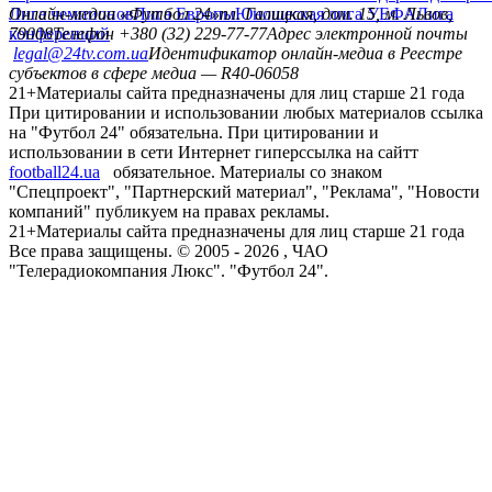
Лига чемпионов
Онлайн-медиа «Футбол 24»
Лига Европы
пл. Галицкая, дом. 15, м. Львов,
Юношеская лига УЕФА
Лига
конференций
79008
Телефон +380 (32) 229-77-77
Адрес электронной почты
legal@24tv.com.ua
Идентификатор онлайн-медиа в Реестре
субъектов в сфере медиа — R40-06058
21+
Материалы сайта предназначены для лиц старше 21 года
При цитировании и использовании любых материалов ссылка
на "Футбол 24" обязательна. При цитировании и
использовании в сети Интернет гиперссылка на сайтт
football24.ua
обязательное. Материалы со знаком
"Спецпроект", "Партнерский материал", "Реклама", "Новости
компаний" публикуем на правах рекламы.
21+
Материалы сайта предназначены для лиц старше 21 года
Все права защищены. © 2005 -
2026
, ЧАО
"Телерадиокомпания Люкс". "Футбол 24".