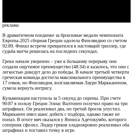
Video
реклама
В драматичном поединке за бронзовые медали чемпионата
Европы-2025 сборная Греции одолела Финляндию со счетом
92:89. Финал встречи превратился в настоящий триллер, где
судьба матча решилась на последних секундах.
Греки начали уверенно – уже к большому перерыву они
создали ощутимое преимущество (48:34) и казалось, что они с
легкостью доведут дело до победы. В начале третьей четверти
греческая команда достигла максимального преимущества в
17 очков, но Финляндия, возглавляемая Лаури Маркканеном,
сумела вернуть интригу.
Кульминация наступила за 5 секунд до сирены. При счете
90:87 в пользу Греции Элиас Валтонен получил право на три
штрафных. Он реализовал два, но третий бросок упустил.
Маркканен имел шанс добить с подбора, однако также не
попал. В итоге мяч оказался у Янниса Адетокумбо, которого
соперник сфолил. Лидер греков хладнокровно реализовал оба
штрафных и поставил точку в игре.