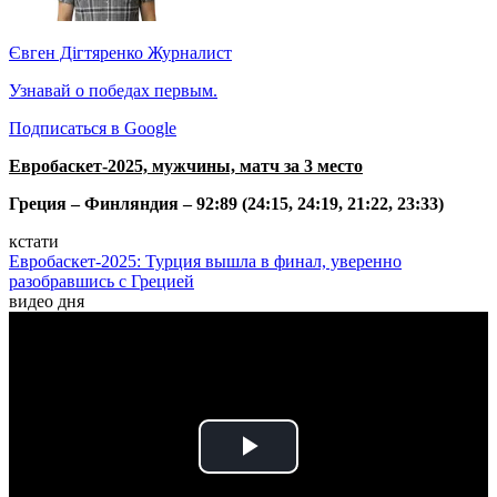
Євген Дігтяренко
Журналист
Узнавай о победах первым.
Подписаться в Google
Евробаскет-2025, мужчины, матч за 3 место
Греция – Финляндия – 92:89 (24:15, 24:19, 21:22, 23:33)
кстати
Евробаскет-2025: Турция вышла в финал, уверенно
разобравшись с Грецией
видео дня
Play