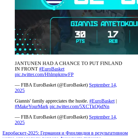
JANTUNEN HAD A CHANCE TO PUT FINLAND
IN FRONT
#EuroBasket
pic.twitter.com/HhlmpkmwFP
— FIBA EuroBasket (@EuroBasket)
September 14,
2025
Giannis' family appreciates the hustle. ️
#EuroBasket
|
#MakeYourMark
pic.twitter.com/5XCTkQ6dNn
— FIBA EuroBasket (@EuroBasket)
September 14,
2025
Евробаскет-2025: Германия и Финляндия в результативном