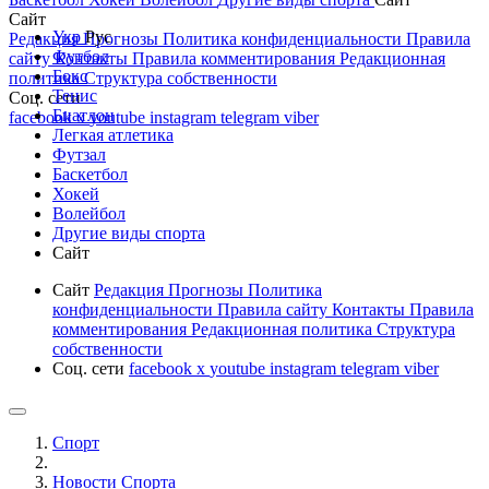
Сайт
Укр
Рус
Редакция
Прогнозы
Политика конфиденциальности
Правила
Футбол
сайту
Контакты
Правила комментирования
Редакционная
Бокс
политика
Структура собственности
Тенис
Соц. сети
Биатлон
facebook
x
youtube
instagram
telegram
viber
Легкая атлетика
Футзал
Баскетбол
Хокей
Волейбол
Другие виды спорта
Сайт
Сайт
Редакция
Прогнозы
Политика
конфиденциальности
Правила сайту
Контакты
Правила
комментирования
Редакционная политика
Структура
собственности
Соц. сети
facebook
x
youtube
instagram
telegram
viber
Спорт
Новости Cпорта