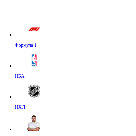
Формула 1
НБА
НХЛ