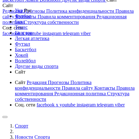
Сайт
Укр
Рус
Редакция
Прогнозы
Политика конфиденциальности
Правила
Футбол
сайту
Контакты
Правила комментирования
Редакционная
Бокс
политика
Структура собственности
Тенис
Соц. сети
Биатлон
facebook
x
youtube
instagram
telegram
viber
Легкая атлетика
Футзал
Баскетбол
Хокей
Волейбол
Другие виды спорта
Сайт
Сайт
Редакция
Прогнозы
Политика
конфиденциальности
Правила сайту
Контакты
Правила
комментирования
Редакционная политика
Структура
собственности
Соц. сети
facebook
x
youtube
instagram
telegram
viber
Спорт
Новости Cпорта