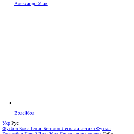
Александр Усик
Волейбол
Укр
Рус
Футбол
Бокс
Тенис
Биатлон
Легкая атлетика
Футзал
Баскетбол
Хокей
Волейбол
Другие виды спорта
Сайт