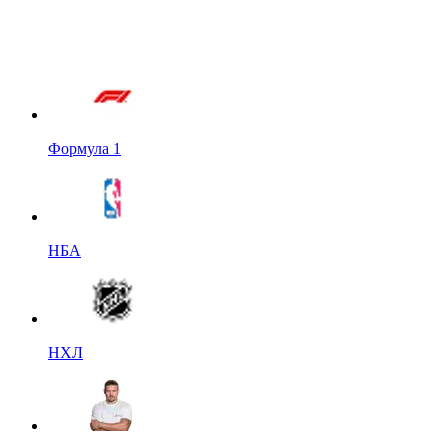
Формула 1
НБА
НХЛ