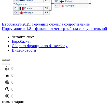
Евробаскет-2025: Германия сломила сопротивление
Португалии в 1/8 – финальная четверть была сокрушительной
Читайте еще
:
Евробаскет
Сборная Франции по баскетболу
Видеоновости
️👍
0
️🔥
0
️😄
0
️😢
0
️🤬
0
комментарии