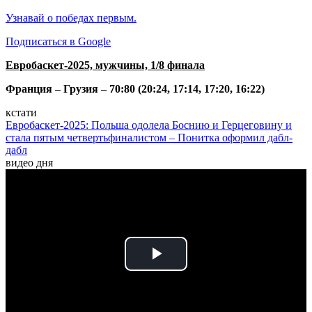
Узнавай о победах первым.
Подписаться в Google
Евробаскет-2025, мужчины, 1/8 финала
Франция – Грузия – 70:80 (20:24, 17:14, 17:20, 16:22)
кстати
Евробаскет-2025: Польша одолела Боснию и Герцеговину и
стала пятым четвертьфиналистом – Понитка оформил дабл-
дабл
видео дня
Play
Video