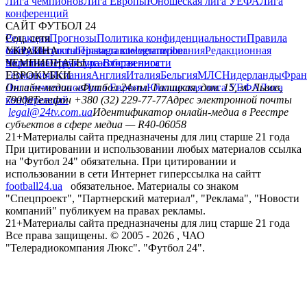
Лига чемпионов
Лига Европы
Юношеская лига УЕФА
Лига
конференций
САЙТ ФУТБОЛ 24
Редакция
Соц. сети
Прогнозы
Политика конфиденциальности
Правила
сайту
facebook
УКРАИНА
Контакты
x
youtube
Правила комментирования
instagram
telegram
viber
Редакционная
политика
Украина
ЧЕМПИОНАТЫ
Первая лига
Структура собственности
Вторая лига
Германия
ЕВРОКУБКИ
Испания
Англия
Италия
Бельгия
МЛС
Нидерланды
Фран
Лига чемпионов
Онлайн-медиа «Футбол 24»
Лига Европы
пл. Галицкая, дом. 15, м. Львов,
Юношеская лига УЕФА
Лига
конференций
79008
Телефон +380 (32) 229-77-77
Адрес электронной почты
legal@24tv.com.ua
Идентификатор онлайн-медиа в Реестре
субъектов в сфере медиа — R40-06058
21+
Материалы сайта предназначены для лиц старше 21 года
При цитировании и использовании любых материалов ссылка
на "Футбол 24" обязательна. При цитировании и
использовании в сети Интернет гиперссылка на сайтт
football24.ua
обязательное. Материалы со знаком
"Спецпроект", "Партнерский материал", "Реклама", "Новости
компаний" публикуем на правах рекламы.
21+
Материалы сайта предназначены для лиц старше 21 года
Все права защищены. © 2005 -
2026
, ЧАО
"Телерадиокомпания Люкс". "Футбол 24".