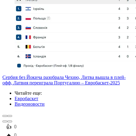
Сербия без Йокича разобрала Чехию, Литва вышла в плей-
офф, Латвия переиграла Португалию – Евробаскет-2025
Читайте еще
:
Евробаскет
Видеоновости
️👍
0
️🔥
0