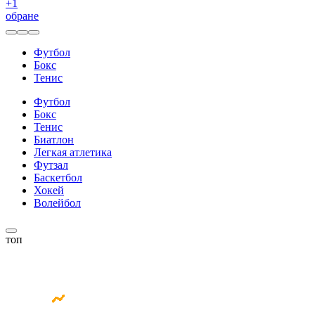
+
1
обране
Футбол
Бокс
Тенис
Футбол
Бокс
Тенис
Биатлон
Легкая атлетика
Футзал
Баскетбол
Хокей
Волейбол
топ