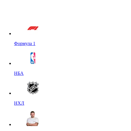
Формула 1
НБА
НХЛ