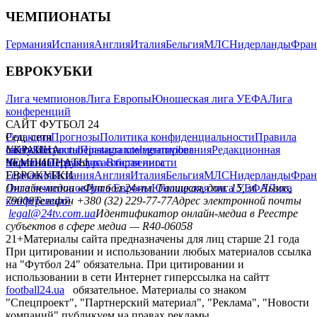
ЧЕМПИОНАТЫ
Германия
Испания
Англия
Италия
Бельгия
МЛС
Нидерланды
Фран
ЕВРОКУБКИ
Лига чемпионов
Лига Европы
Юношеская лига УЕФА
Лига
конференций
САЙТ ФУТБОЛ 24
Редакция
Соц. сети
Прогнозы
Политика конфиденциальности
Правила
сайту
facebook
УКРАИНА
Контакты
x
youtube
Правила комментирования
instagram
telegram
viber
Редакционная
политика
Украина
ЧЕМПИОНАТЫ
Первая лига
Структура собственности
Вторая лига
Германия
ЕВРОКУБКИ
Испания
Англия
Италия
Бельгия
МЛС
Нидерланды
Фран
Лига чемпионов
Онлайн-медиа «Футбол 24»
Лига Европы
пл. Галицкая, дом. 15, м. Львов,
Юношеская лига УЕФА
Лига
конференций
79008
Телефон +380 (32) 229-77-77
Адрес электронной почты
legal@24tv.com.ua
Идентификатор онлайн-медиа в Реестре
субъектов в сфере медиа — R40-06058
21+
Материалы сайта предназначены для лиц старше 21 года
При цитировании и использовании любых материалов ссылка
на "Футбол 24" обязательна. При цитировании и
использовании в сети Интернет гиперссылка на сайтт
football24.ua
обязательное. Материалы со знаком
"Спецпроект", "Партнерский материал", "Реклама", "Новости
компаний" публикуем на правах рекламы.