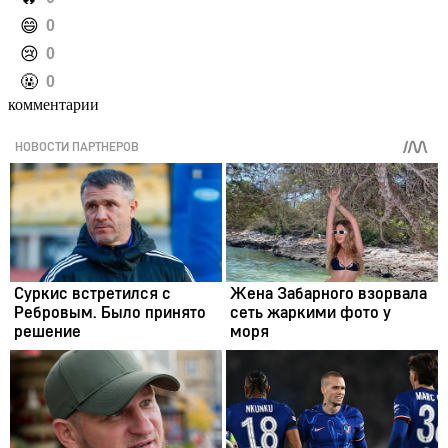
️😄
0
️😢
0
️🤬
0
комментарии