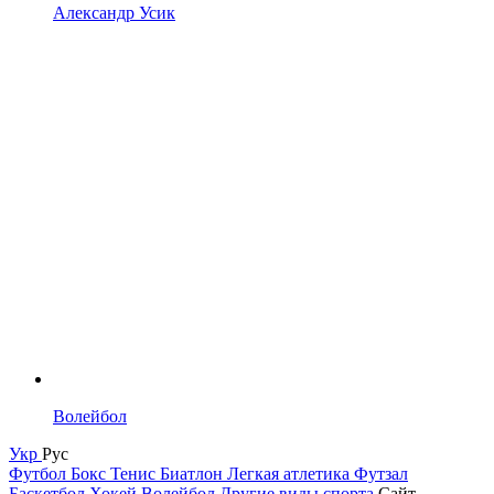
Александр Усик
Волейбол
Укр
Рус
Футбол
Бокс
Тенис
Биатлон
Легкая атлетика
Футзал
Баскетбол
Хокей
Волейбол
Другие виды спорта
Сайт