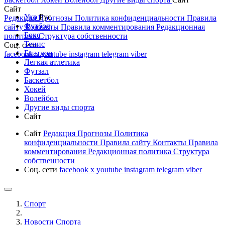
Сайт
Укр
Рус
Редакция
Прогнозы
Политика конфиденциальности
Правила
Футбол
сайту
Контакты
Правила комментирования
Редакционная
Бокс
политика
Структура собственности
Тенис
Соц. сети
Биатлон
facebook
x
youtube
instagram
telegram
viber
Легкая атлетика
Футзал
Баскетбол
Хокей
Волейбол
Другие виды спорта
Сайт
Сайт
Редакция
Прогнозы
Политика
конфиденциальности
Правила сайту
Контакты
Правила
комментирования
Редакционная политика
Структура
собственности
Соц. сети
facebook
x
youtube
instagram
telegram
viber
Спорт
Новости Cпорта