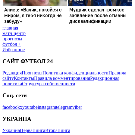
главная
матч-центр
прогнозы
футбол +
Избранное
САЙТ ФУТБОЛ 24
Редакция
Прогнозы
Политика конфиденциальности
Правила
сайту
Контакты
Правила комментирования
Редакционная
политика
Структура собственности
Соц. сети
facebook
x
youtube
instagram
telegram
viber
УКРАИНА
Украина
Первая лига
Вторая лига