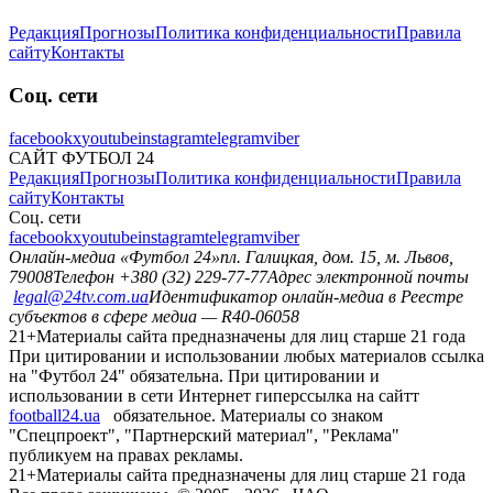
07.02. 20:30. Португалия –
Испания
– 3:5
Тренер сборной Украины по футзалу рассказал, о чем не надо
думать накануне Евро-2026: "Не говорю, что мы не можем"
Читайте еще
:
Сборная Украины по футзалу
Евро-2026 по футзалу
Юрий Остроумов
Поделиться
Поділитись
️👍
10
️🔥
6
️😄
1
️😢
1
️🤬
1