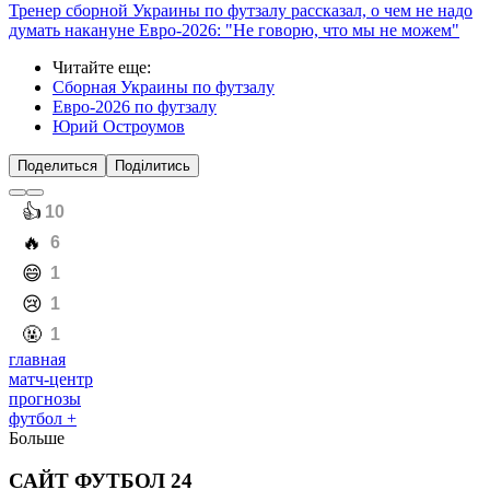
Плей-офф
1/4 финала
31.01. 17:00.
Франция
– УКРАИНА – 4:2 доп.вр.
31.01. 20:00. Армения –
Хорватия
– 0:3
01.02. 17:00.
Португалия
– Бельгия – 8:2
01.02. 20:30.
Испания
– Италия – 4:0
1/2 финала
04.02. 18:00. Хорватия –
Испания
– 1:2
04.02. 21:30. Франция –
Португалия
– 1:4
Матч за 3-е место
07.02. 17:00. Франция –
Хорватия
– 5:5, пен. 5-6
Финал