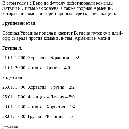
реклама
На групповой стадии они были разбиты на 4 квартета. В 1/4
финала попали победители групп, а также сборные, которые
финишировали вторыми в группах.
Команда Португалии является действующим чемпионом
Европы. Она в финале турнира в 2022 году выиграла у
сборной России со счетом 4:2. Сборная Украины на том Евро
заняла 4-е место – в матче за бронзу уступила 1:4 команде
Испании.
В этом году на Евро по футзалу дебютировали команды
Латвии и Литвы как хозяева, а также сборная Армении,
которая впервые в истории прошла через квалификацию.
Групповой этап
Сборная Украины попала в квартет B, где за путевку в плей-
офф сыграла против команд Литвы, Армении и Чехии.
Группа A
21.01. 17:00. Хорватия – Франция – 2:2