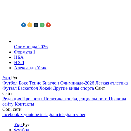
Олимпиада 2026
Формула 1
НБА
НХЛ
Александр Усик
Укр
Рус
Футбол
Бокс
Тенис
Биатлон
Олимпиада-2026
Легкая атлетика
Футзал
Баскетбол
Хокей
Другие виды спорта
Сайт
Сайт
Редакция
Прогнозы
Политика конфиденциальности
Правила
сайту
Контакты
Соц. сети
facebook
x
youtube
instagram
telegram
viber
Укр
Рус
Футбол