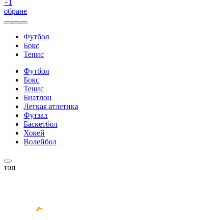
+
1
обране
Футбол
Бокс
Тенис
Футбол
Бокс
Тенис
Биатлон
Легкая атлетика
Футзал
Баскетбол
Хокей
Волейбол
топ