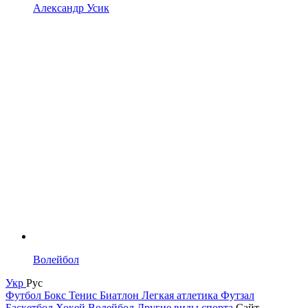
Александр Усик
Волейбол
Укр
Рус
Футбол
Бокс
Тенис
Биатлон
Легкая атлетика
Футзал
Баскетбол
Хокей
Волейбол
Другие виды спорта
Сайт