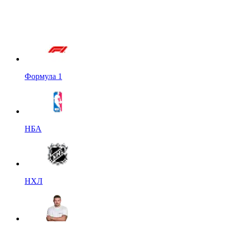
Формула 1
НБА
НХЛ