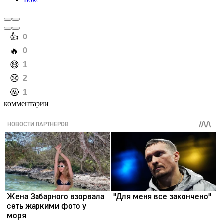
️👍
0
️🔥
0
️😄
1
️😢
2
️🤬
1
комментарии