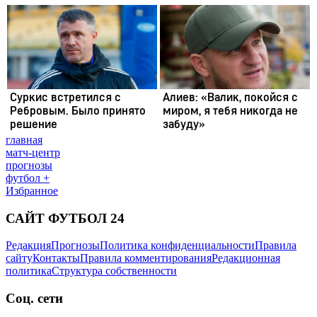
главная
матч-центр
прогнозы
футбол +
Избранное
САЙТ ФУТБОЛ 24
Редакция
Прогнозы
Политика конфиденциальности
Правила
сайту
Контакты
Правила комментирования
Редакционная
политика
Структура собственности
Соц. сети