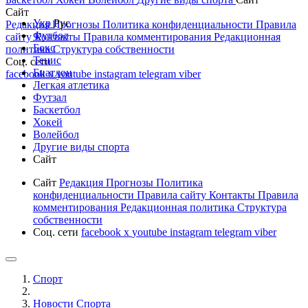
Сайт
Укр
Рус
Редакция
Прогнозы
Политика конфиденциальности
Правила
Футбол
сайту
Контакты
Правила комментирования
Редакционная
Бокс
политика
Структура собственности
Тенис
Соц. сети
Биатлон
facebook
x
youtube
instagram
telegram
viber
Легкая атлетика
Футзал
Баскетбол
Хокей
Волейбол
Другие виды спорта
Сайт
Сайт
Редакция
Прогнозы
Политика
конфиденциальности
Правила сайту
Контакты
Правила
комментирования
Редакционная политика
Структура
собственности
Соц. сети
facebook
x
youtube
instagram
telegram
viber
Спорт
Новости Cпорта