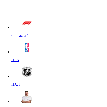
Формула 1
НБА
НХЛ