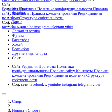
Сайт
Укр
Рус
Редакция
Прогнозы
Политика конфиденциальности
Правила
Футбол
сайту
Контакты
Правила комментирования
Редакционная
Бокс
политика
Структура собственности
Тенис
Соц. сети
Биатлон
facebook
x
youtube
instagram
telegram
viber
Легкая атлетика
Футзал
Баскетбол
Хокей
Волейбол
Другие виды спорта
Сайт
Сайт
Редакция
Прогнозы
Политика
конфиденциальности
Правила сайту
Контакты
Правила
комментирования
Редакционная политика
Структура
собственности
Соц. сети
facebook
x
youtube
instagram
telegram
viber
Спорт
Новости Cпорта