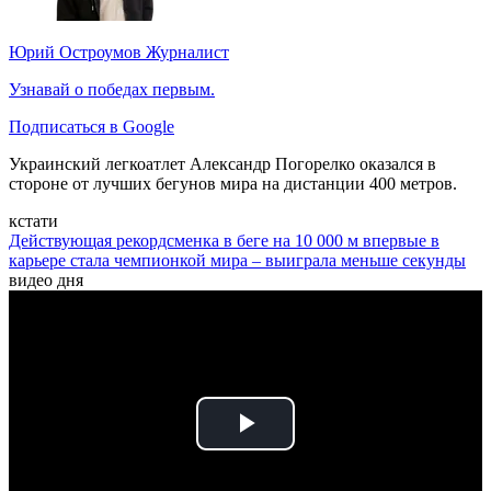
Юрий Остроумов
Журналист
Узнавай о победах первым.
Подписаться в Google
Украинский легкоатлет Александр Погорелко оказался в
стороне от лучших бегунов мира на дистанции 400 метров.
кстати
Действующая рекордсменка в беге на 10 000 м впервые в
карьере стала чемпионкой мира – выиграла меньше секунды
видео дня
Play