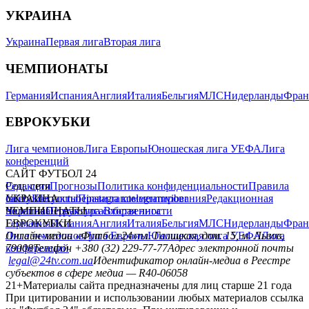
УКРАИНА
Украина
Первая лига
Вторая лига
ЧЕМПИОНАТЫ
Германия
Испания
Англия
Италия
Бельгия
МЛС
Нидерланды
Фран
ЕВРОКУБКИ
Лига чемпионов
Лига Европы
Юношеская лига УЕФА
Лига
конференций
САЙТ ФУТБОЛ 24
Редакция
Соц. сети
Прогнозы
Политика конфиденциальности
Правила
сайту
facebook
УКРАИНА
Контакты
x
youtube
Правила комментирования
instagram
telegram
viber
Редакционная
политика
Украина
ЧЕМПИОНАТЫ
Первая лига
Структура собственности
Вторая лига
Германия
ЕВРОКУБКИ
Испания
Англия
Италия
Бельгия
МЛС
Нидерланды
Фран
Лига чемпионов
Онлайн-медиа «Футбол 24»
Лига Европы
пл. Галицкая, дом. 15, м. Львов,
Юношеская лига УЕФА
Лига
конференций
79008
Телефон +380 (32) 229-77-77
Адрес электронной почты
legal@24tv.com.ua
Идентификатор онлайн-медиа в Реестре
субъектов в сфере медиа — R40-06058
21+
Материалы сайта предназначены для лиц старше 21 года
При цитировании и использовании любых материалов ссылка