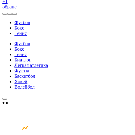
+
1
обране
Футбол
Бокс
Тенис
Футбол
Бокс
Тенис
Биатлон
Легкая атлетика
Футзал
Баскетбол
Хокей
Волейбол
топ