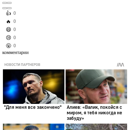
️👍
0
️🔥
0
️😄
0
️😢
0
️🤬
0
комментарии