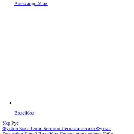
Александр Усик
Волейбол
Укр
Рус
Футбол
Бокс
Тенис
Биатлон
Легкая атлетика
Футзал
Баскетбол
Хокей
Волейбол
Другие виды спорта
Сайт