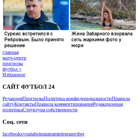
главная
матч-центр
прогнозы
футбол +
Избранное
САЙТ ФУТБОЛ 24
Редакция
Прогнозы
Политика конфиденциальности
Правила
сайту
Контакты
Правила комментирования
Редакционная
политика
Структура собственности
Соц. сети
facebook
x
youtube
instagram
telegram
viber