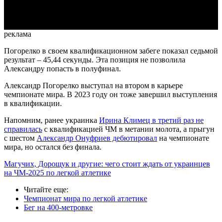
Video
реклама
Погорелко в своем квалификационном забеге показал седьмой
результат – 45,44 секунды. Эта позиция не позволила
Александру попасть в полуфинал.
Александр Погорелко выступал на втором в карьере
чемпионате мира. В 2023 году он тоже завершил выступления
в квалификации.
Напомним, ранее украинка
Ирина Климец в третий раз не
справилась
с квалификацией ЧМ в метании молота, а прыгун
с шестом
Александр Онуфриев дебютировал
на чемпионате
мира, но остался без финала.
Магучих, Дорощук и другие: чего стоит ждать от украинцев
на ЧМ-2025 по легкой атлетике
Читайте еще
:
Чемпионат мира по легкой атлетике
Бег на 400-метровке