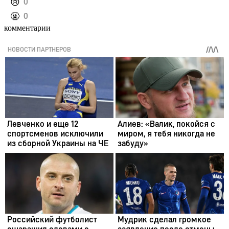
️😢
0
️🤬
0
комментарии