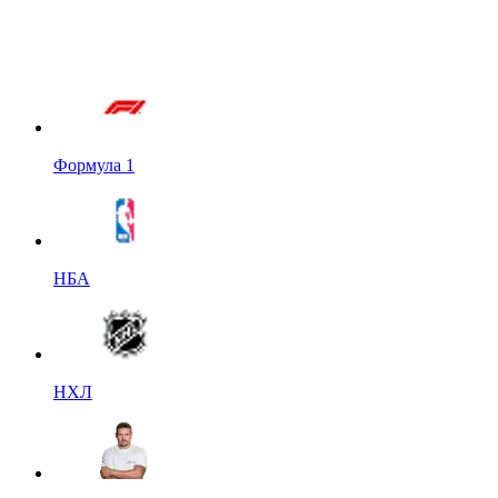
Формула 1
НБА
НХЛ