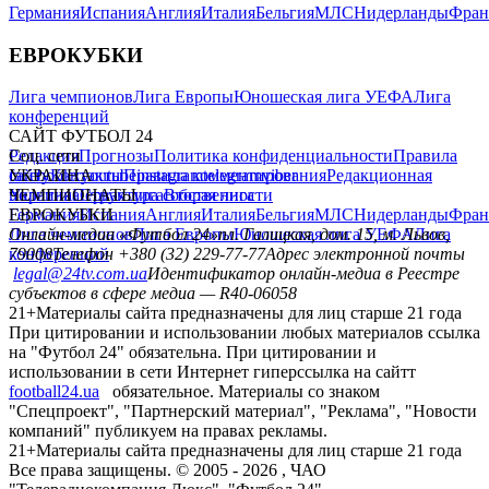
Германия
Испания
Англия
Италия
Бельгия
МЛС
Нидерланды
Фран
ЕВРОКУБКИ
Лига чемпионов
Лига Европы
Юношеская лига УЕФА
Лига
конференций
САЙТ ФУТБОЛ 24
Редакция
Соц. сети
Прогнозы
Политика конфиденциальности
Правила
сайту
facebook
УКРАИНА
Контакты
x
youtube
Правила комментирования
instagram
telegram
viber
Редакционная
политика
Украина
ЧЕМПИОНАТЫ
Первая лига
Структура собственности
Вторая лига
Германия
ЕВРОКУБКИ
Испания
Англия
Италия
Бельгия
МЛС
Нидерланды
Фран
Лига чемпионов
Онлайн-медиа «Футбол 24»
Лига Европы
пл. Галицкая, дом. 15, м. Львов,
Юношеская лига УЕФА
Лига
конференций
79008
Телефон +380 (32) 229-77-77
Адрес электронной почты
legal@24tv.com.ua
Идентификатор онлайн-медиа в Реестре
субъектов в сфере медиа — R40-06058
21+
Материалы сайта предназначены для лиц старше 21 года
При цитировании и использовании любых материалов ссылка
на "Футбол 24" обязательна. При цитировании и
использовании в сети Интернет гиперссылка на сайтт
football24.ua
обязательное. Материалы со знаком
"Спецпроект", "Партнерский материал", "Реклама", "Новости
компаний" публикуем на правах рекламы.
21+
Материалы сайта предназначены для лиц старше 21 года
Все права защищены. © 2005 -
2026
, ЧАО