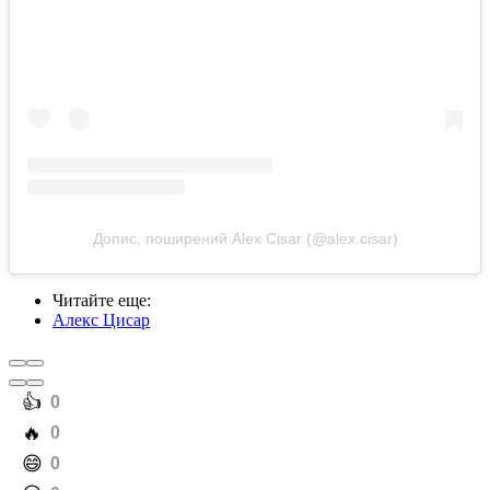
Допис, поширений Alex Cisar (@alex.cisar)
Читайте еще
:
Алекс Цисар
️👍
0
️🔥
0
️😄
0