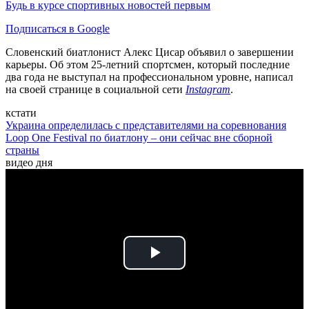
Будь в курсе спортивных новостей первым
Подписаться в Google
Словенский биатлонист Алекс Цисар объявил о завершении
карьеры. Об этом 25-летний спортсмен, который последние
два года не выступал на профессиональном уровне, написал
на своей странице в социальной сети
Instagram
.
кстати
Украина определилась с представителями на соревнования
Loop One Festival по биатлону – они сейчас вне сборной
страны
видео дня
Play
Video