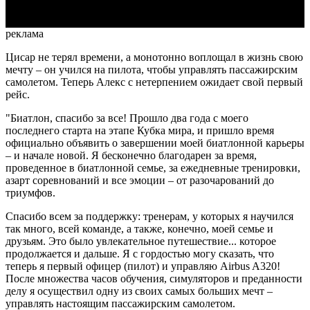
реклама
Цисар не терял времени, а монотонно воплощал в жизнь свою
мечту – он учился на пилота, чтобы управлять пассажирским
самолетом. Теперь Алекс с нетерпением ожидает свой первый
рейс.
"Биатлон, спасибо за все! Прошло два года с моего
последнего старта на этапе Кубка мира, и пришло время
официально объявить о завершении моей биатлонной карьеры
– и начале новой. Я бесконечно благодарен за время,
проведенное в биатлонной семье, за ежедневные тренировки,
азарт соревнований и все эмоции – от разочарований до
триумфов.
Спасибо всем за поддержку: тренерам, у которых я научился
так много, всей команде, а также, конечно, моей семье и
друзьям. Это было увлекательное путешествие... которое
продолжается и дальше. Я с гордостью могу сказать, что
теперь я первый офицер (пилот) и управляю Airbus A320!
После множества часов обучения, симуляторов и преданности
делу я осуществил одну из своих самых больших мечт –
управлять настоящим пассажирским самолетом.