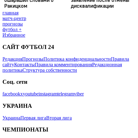
главная
матч-центр
прогнозы
футбол +
Избранное
САЙТ ФУТБОЛ 24
Редакция
Прогнозы
Политика конфиденциальности
Правила
сайту
Контакты
Правила комментирования
Редакционная
политика
Структура собственности
Соц. сети
facebook
x
youtube
instagram
telegram
viber
УКРАИНА
Украина
Первая лига
Вторая лига
ЧЕМПИОНАТЫ