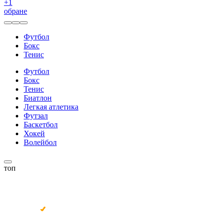
+
1
обране
Футбол
Бокс
Тенис
Футбол
Бокс
Тенис
Биатлон
Легкая атлетика
Футзал
Баскетбол
Хокей
Волейбол
топ