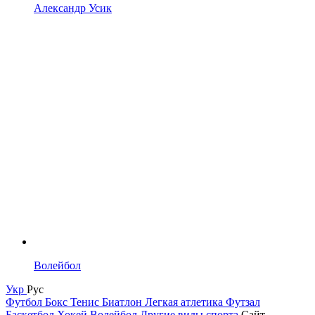
Александр Усик
Волейбол
Укр
Рус
Футбол
Бокс
Тенис
Биатлон
Легкая атлетика
Футзал
Баскетбол
Хокей
Волейбол
Другие виды спорта
Сайт