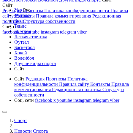
Сайт
Укр
Рус
Редакция
Прогнозы
Политика конфиденциальности
Правила
Футбол
сайту
Контакты
Правила комментирования
Редакционная
Бокс
политика
Структура собственности
Тенис
Соц. сети
Биатлон
facebook
x
youtube
instagram
telegram
viber
Легкая атлетика
Футзал
Баскетбол
Хокей
Волейбол
Другие виды спорта
Сайт
Сайт
Редакция
Прогнозы
Политика
конфиденциальности
Правила сайту
Контакты
Правила
комментирования
Редакционная политика
Структура
собственности
Соц. сети
facebook
x
youtube
instagram
telegram
viber
Спорт
Новости Cпорта